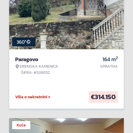
360°
2
Paragovo
164
m
SREMSKA KAMENICA
SPRATNA
ŠIFRA: #539052
€
314.150
Više o nekretnini >
Kuće