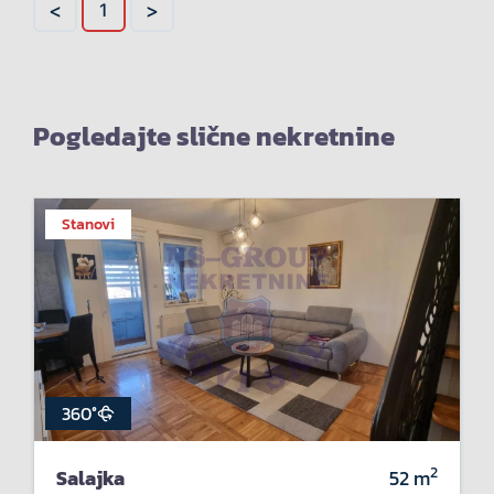
<
>
1
Pogledajte slične nekretnine
Stanovi
360°
2
Salajka
52
m