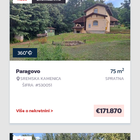
360°
2
Paragovo
75
m
SREMSKA KAMENICA
SPRATNA
ŠIFRA: #530051
€
171.870
Više o nekretnini >