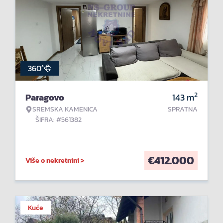
360°
2
Paragovo
143
m
SREMSKA KAMENICA
SPRATNA
ŠIFRA: #561382
€
412.000
Više o nekretnini >
Kuće