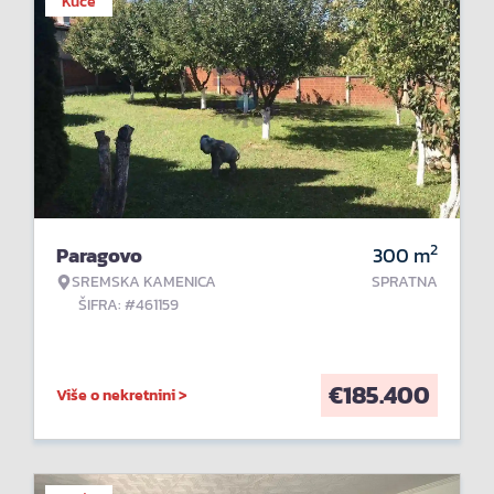
Kuće
2
Paragovo
300
m
SREMSKA KAMENICA
SPRATNA
ŠIFRA: #461159
€
185.400
Više o nekretnini >