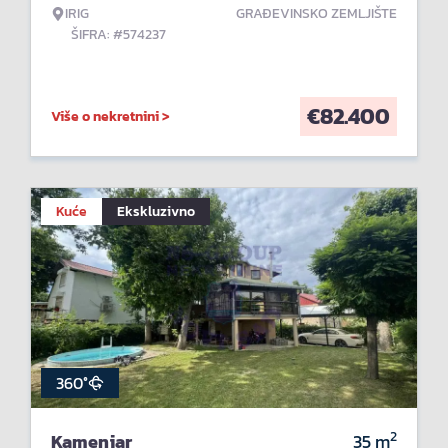
IRIG
GRAĐEVINSKO ZEMLJIŠTE
ŠIFRA: #574237
€
82.400
Više o nekretnini >
Kuće
Ekskluzivno
360°
2
Kamenjar
35
m