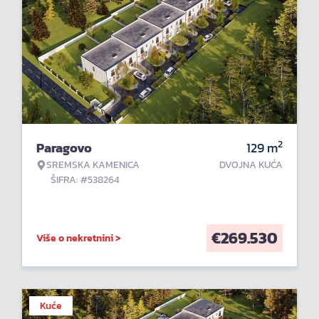
2
Paragovo
129
m
SREMSKA KAMENICA
DVOJNA KUĆA
ŠIFRA: #538264
€
269.530
Više o nekretnini >
Kuće