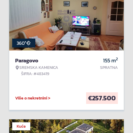
360°
2
Paragovo
155
m
SREMSKA KAMENICA
SPRATNA
ŠIFRA: #483419
€
257.500
Više o nekretnini >
Kuće