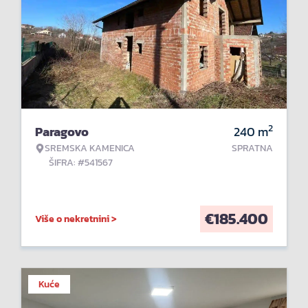
2
Paragovo
240
m
SREMSKA KAMENICA
SPRATNA
ŠIFRA: #541567
€
185.400
Više o nekretnini >
Kuće