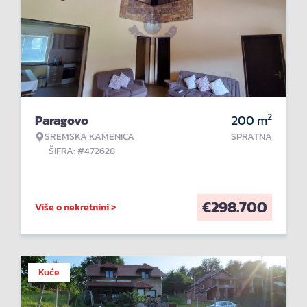
2
Paragovo
200
m
SREMSKA KAMENICA
SPRATNA
ŠIFRA: #472628
€
298.700
Više o nekretnini >
Kuće