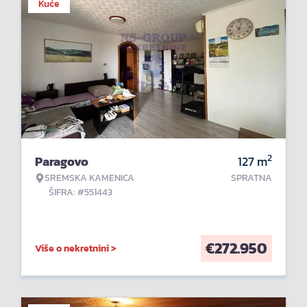
Kuće
2
Paragovo
127
m
SREMSKA KAMENICA
SPRATNA
ŠIFRA: #551443
€
272.950
Više o nekretnini >