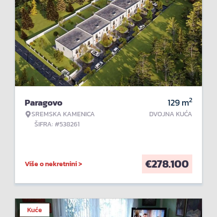
2
Paragovo
129
m
SREMSKA KAMENICA
DVOJNA KUĆA
ŠIFRA: #538261
€
278.100
Više o nekretnini >
Kuće