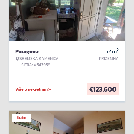
2
Paragovo
52
m
SREMSKA KAMENICA
PRIZEMNA
ŠIFRA: #547958
€
123.600
Više o nekretnini >
Kuće