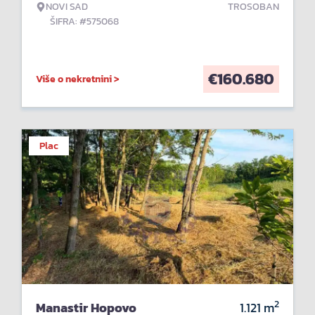
NOVI SAD
TROSOBAN
ŠIFRA: #575068
€
160.680
Više o nekretnini >
Plac
2
Manastir Hopovo
1.121
m