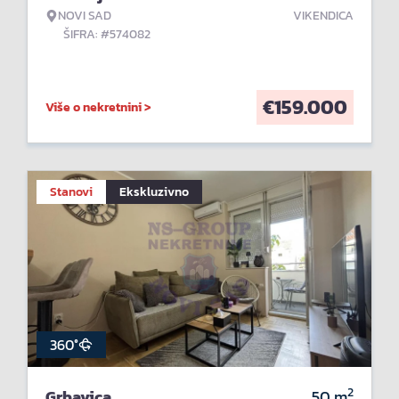
NOVI SAD
VIKENDICA
ŠIFRA: #574082
€
159.000
Više o nekretnini >
Stanovi
Ekskluzivno
360°
2
Grbavica
50
m