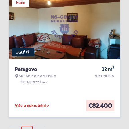
Kuće
360°
2
Paragovo
32
m
SREMSKA KAMENICA
VIKENDICA
ŠIFRA: #551042
€
82.400
Više o nekretnini >