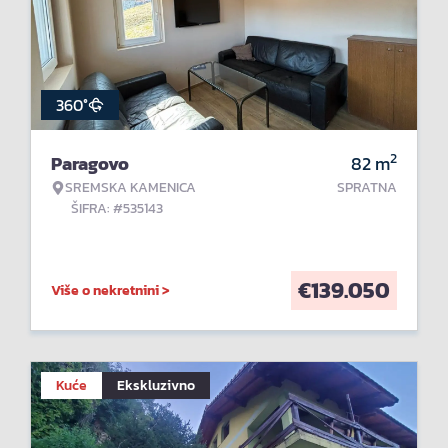
360°
2
Paragovo
82
m
SREMSKA KAMENICA
SPRATNA
ŠIFRA: #535143
€
139.050
Više o nekretnini >
Kuće
Ekskluzivno