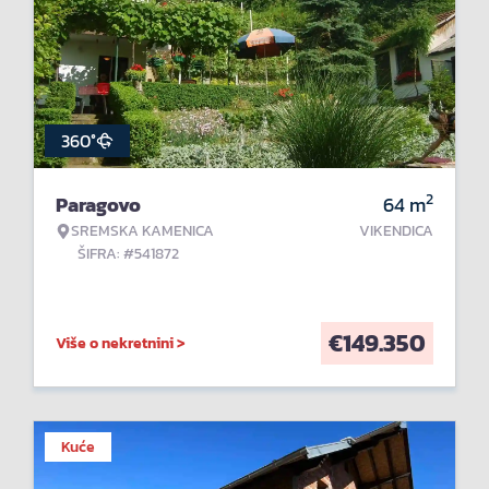
360°
2
Paragovo
64
m
SREMSKA KAMENICA
VIKENDICA
ŠIFRA: #541872
€
149.350
Više o nekretnini >
Kuće