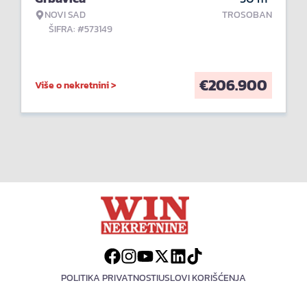
NOVI SAD
TROSOBAN
ŠIFRA: #573149
€
206.900
Više o nekretnini >
POLITIKA PRIVATNOSTI
USLOVI KORIŠĆENJA