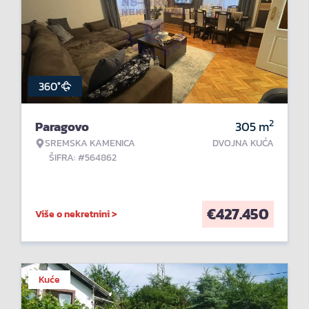
360°
2
Paragovo
305
m
SREMSKA KAMENICA
DVOJNA KUĆA
ŠIFRA: #564862
€
427.450
Više o nekretnini >
Kuće