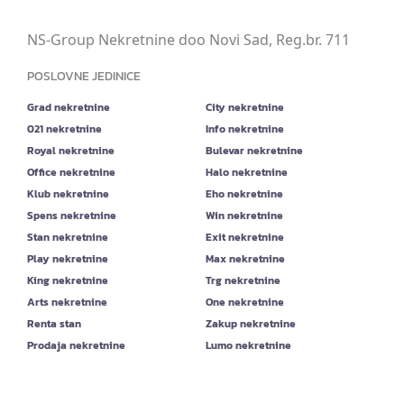
NS-Group Nekretnine doo Novi Sad, Reg.br. 711
POSLOVNE JEDINICE
Grad nekretnine
City nekretnine
021 nekretnine
Info nekretnine
Royal nekretnine
Bulevar nekretnine
Office nekretnine
Halo nekretnine
Klub nekretnine
Eho nekretnine
Spens nekretnine
Win nekretnine
Stan nekretnine
Exit nekretnine
Play nekretnine
Max nekretnine
King nekretnine
Trg nekretnine
Arts nekretnine
One nekretnine
Renta stan
Zakup nekretnine
Prodaja nekretnine
Lumo nekretnine