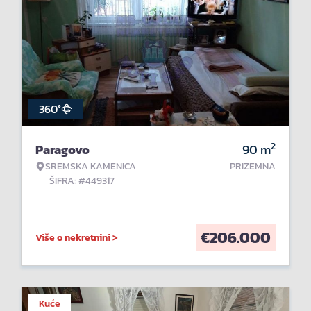
360°
2
Paragovo
90
m
SREMSKA KAMENICA
PRIZEMNA
ŠIFRA: #449317
€
206.000
Više o nekretnini >
Kuće