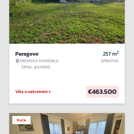
2
Paragovo
257
m
SREMSKA KAMENICA
SPRATNA
ŠIFRA: #478100
€
463.500
Više o nekretnini >
Kuće