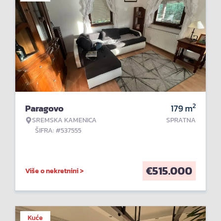
2
Paragovo
179
m
SREMSKA KAMENICA
SPRATNA
ŠIFRA: #537555
€
515.000
Više o nekretnini >
Kuće