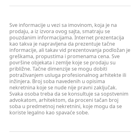
Sve informacije u vezi sa imovinom, koja je na
prodaju, a iz izvora ovog sajta, smatraju se
pouzdanim informacijama. Internet prezentacija
kao takva je napravljena da prezentuje tačne
informacije, ali takav vid prezentovanja podložan je
greškama, propustima i promenama cena. Sve
površine objekata i zemlje koje se prodaju su
približne. Tačne dimenzije se mogu dobiti
potraživanjem usluga profesionalnog arhitekte ili
inžinjera. Broj soba navedenih u opisima
nekretnina koje se nude nije pravni zaključak.
Svaka osoba treba da se konsultuje sa sopstvenim
advokatom, arhitektom, da proceni tačan broj
soba u predmetnoj nekretnini, koje mogu da se
koriste legalno kao spavaće sobe.