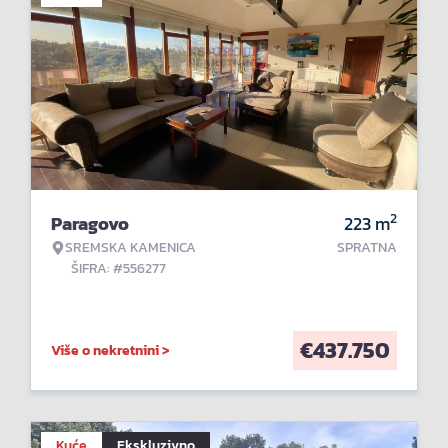
2
Paragovo
223
m
SREMSKA KAMENICA
SPRATNA
ŠIFRA: #556277
€
437.750
Više o nekretnini >
Kuće
Ekskluzivno