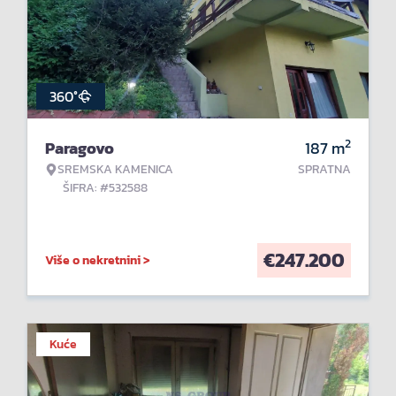
360°
2
Paragovo
187
m
SREMSKA KAMENICA
SPRATNA
ŠIFRA: #532588
€
247.200
Više o nekretnini >
Kuće