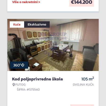
€
144.200
Više o nekretnini >
Kuće
Ekskluzivno
360°
2
Kod poljoprivredne škole
105
m
FUTOG
DVOJNA KUĆA
ŠIFRA: #575540