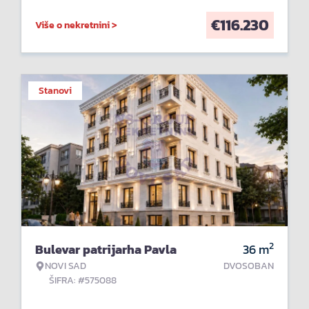
€
116.230
Više o nekretnini >
Stanovi
2
Bulevar patrijarha Pavla
36
m
NOVI SAD
DVOSOBAN
ŠIFRA: #575088