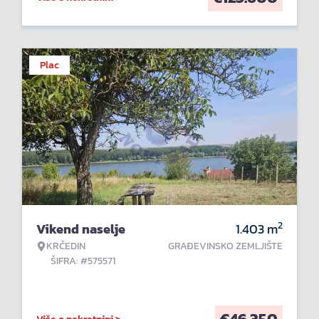
Plac
2
Vikend naselje
1.403
m
KRČEDIN
GRAĐEVINSKO ZEMLJIŠTE
ŠIFRA: #575571