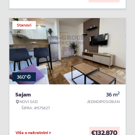
Stanovi
360°
2
Sajam
36
m
NOVI SAD
JEDNOIPOSOBAN
ŠIFRA: #575627
€
132.870
Više o nekretnini >