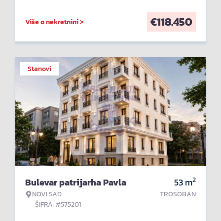
€
118.450
Više o nekretnini >
Stanovi
2
Bulevar patrijarha Pavla
53
m
NOVI SAD
TROSOBAN
ŠIFRA: #575201