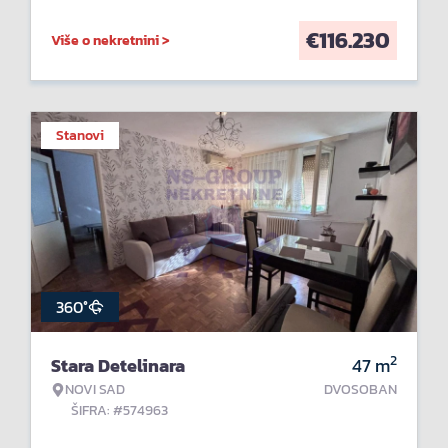
€
116.230
Više o nekretnini >
Stanovi
360°
2
Stara Detelinara
47
m
NOVI SAD
DVOSOBAN
ŠIFRA: #574963