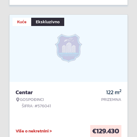
Kuće
Ekskluzivno
2
Centar
122
m
GOSPOĐINCI
PRIZEMNA
ŠIFRA: #576041
€
129.430
Više o nekretnini >