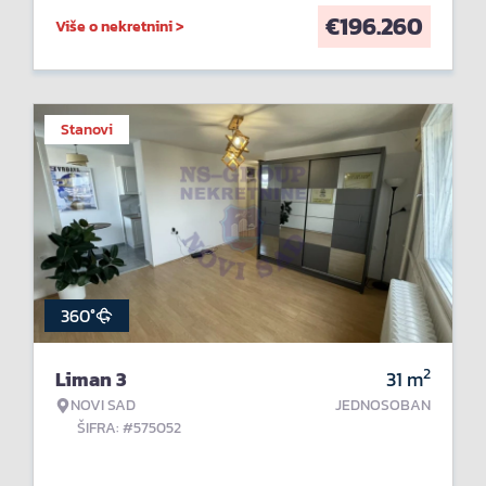
€
196.260
Više o nekretnini >
Stanovi
360°
2
Liman 3
31
m
NOVI SAD
JEDNOSOBAN
ŠIFRA: #575052