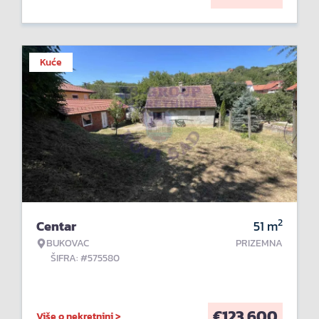
Kuće
2
Centar
51
m
BUKOVAC
PRIZEMNA
ŠIFRA: #575580
€
123.600
Više o nekretnini >