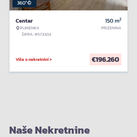
360°
2
Centar
150
m
RUMENKA
PRIZEMNA
ŠIFRA: #573304
€
196.260
Više o nekretnini >
Naše Nekretnine