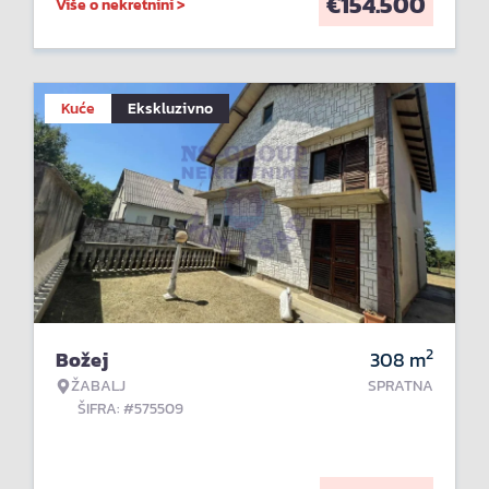
€
154.500
Više o nekretnini >
Kuće
Ekskluzivno
2
Božej
308
m
ŽABALJ
SPRATNA
ŠIFRA: #575509