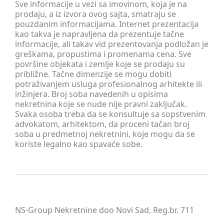
Sve informacije u vezi sa imovinom, koja je na
prodaju, a iz izvora ovog sajta, smatraju se
pouzdanim informacijama. Internet prezentacija
kao takva je napravljena da prezentuje tačne
informacije, ali takav vid prezentovanja podložan je
greškama, propustima i promenama cena. Sve
površine objekata i zemlje koje se prodaju su
približne. Tačne dimenzije se mogu dobiti
potraživanjem usluga profesionalnog arhitekte ili
inžinjera. Broj soba navedenih u opisima
nekretnina koje se nude nije pravni zaključak.
Svaka osoba treba da se konsultuje sa sopstvenim
advokatom, arhitektom, da proceni tačan broj
soba u predmetnoj nekretnini, koje mogu da se
koriste legalno kao spavaće sobe.
NS-Group Nekretnine doo Novi Sad, Reg.br. 711