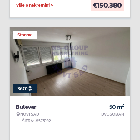
€
150.380
Više o nekretnini >
Stanovi
360°
2
Bulevar
50
m
NOVI SAD
DVOSOBAN
ŠIFRA: #575192