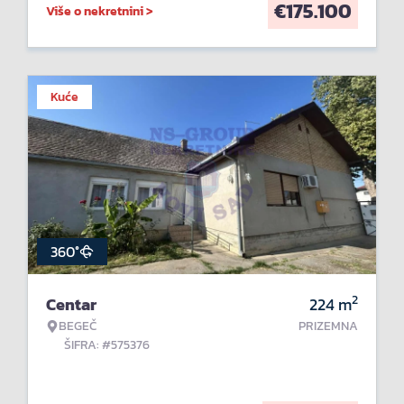
€
175.100
Više o nekretnini >
Kuće
360°
2
Centar
224
m
BEGEČ
PRIZEMNA
ŠIFRA: #575376