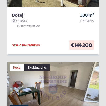
2
Božej
308
m
ŽABALJ
SPRATNA
ŠIFRA: #575509
€
144.200
Više o nekretnini >
Kuće
Ekskluzivno