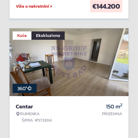
€
144.200
Više o nekretnini >
Kuće
Ekskluzivno
360°
2
Centar
150
m
RUMENKA
PRIZEMNA
ŠIFRA: #573304