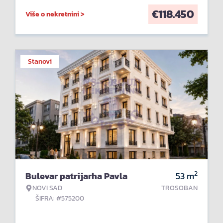
€
118.450
Više o nekretnini >
Stanovi
2
Bulevar patrijarha Pavla
53
m
NOVI SAD
TROSOBAN
ŠIFRA: #575200