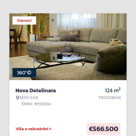
Stanovi
360°
2
Nova Detelinara
124
m
NOVI SAD
TROSOBAN
ŠIFRA: #556594
€
566.500
Više o nekretnini >