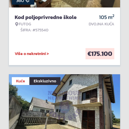
360°
2
Kod poljoprivredne škole
105
m
FUTOG
DVOJNA KUĆA
ŠIFRA: #575540
€
175.100
Više o nekretnini >
Kuće
Ekskluzivno