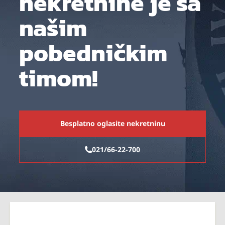
nekretnine je sa
našim
pobedničkim
timom!
Besplatno oglasite nekretninu
021/66-22-700
Bulevar oslobođenja 77