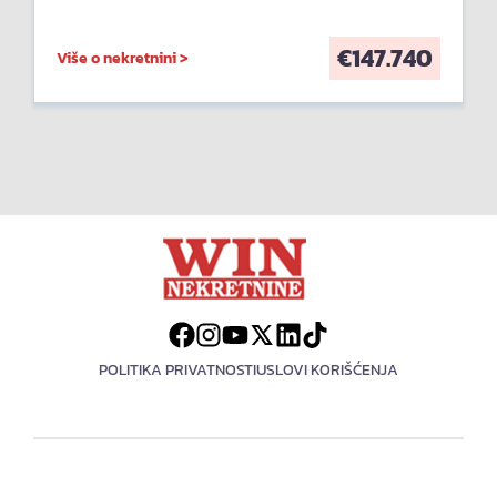
€
147.740
Više o nekretnini >
POLITIKA PRIVATNOSTI
USLOVI KORIŠĆENJA