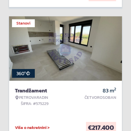
Stanovi
360°
2
Trandžament
83
m
PETROVARADIN
ČETVOROSOBAN
ŠIFRA: #575229
€
217.400
Više o nekretnini >