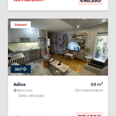
€
46.350
Više o nekretnini >
Stanovi
360°
2
Adice
69
m
NOVI SAD
ČETVOROSOBAN
ŠIFRA: #572688