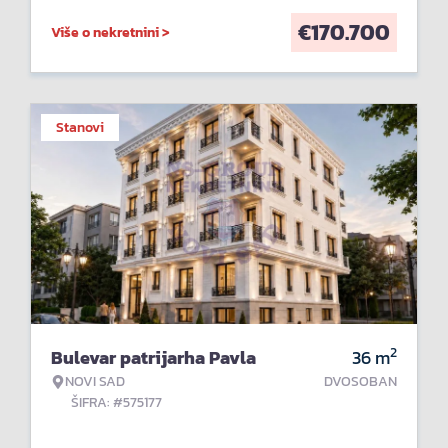
€
170.700
Više o nekretnini >
Stanovi
2
Bulevar patrijarha Pavla
36
m
NOVI SAD
DVOSOBAN
ŠIFRA: #575177