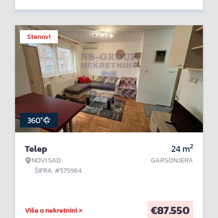
Stanovi
360°
2
Telep
24
m
NOVI SAD
GARSONJERA
ŠIFRA: #575964
€
87.550
Više o nekretnini >