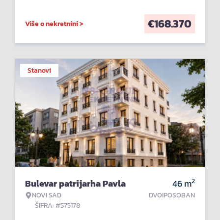
€
168.370
Više o nekretnini >
Stanovi
2
Bulevar patrijarha Pavla
46
m
NOVI SAD
DVOIPOSOBAN
ŠIFRA: #575178