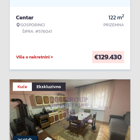
2
Centar
122
m
GOSPOĐINCI
PRIZEMNA
ŠIFRA: #576041
€
129.430
Više o nekretnini >
Kuće
Ekskluzivno