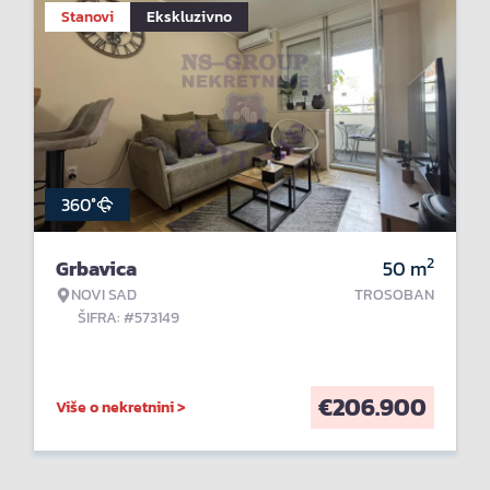
Stanovi
Ekskluzivno
360°
2
Grbavica
50
m
NOVI SAD
TROSOBAN
ŠIFRA: #573149
€
206.900
Više o nekretnini >