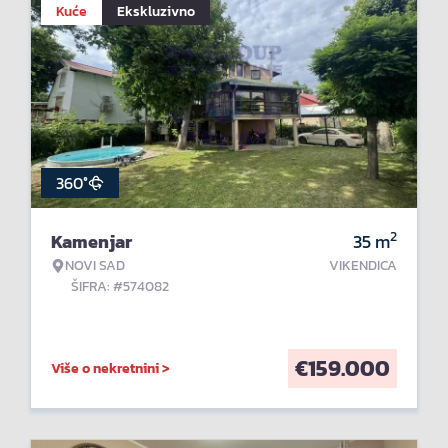
Kuće
Ekskluzivno
360°
2
Kamenjar
35
m
NOVI SAD
VIKENDICA
ŠIFRA: #574082
€
159.000
Više o nekretnini >