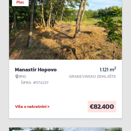
Plac
2
Manastir Hopovo
1.121
m
IRIG
GRAĐEVINSKO ZEMLJIŠTE
ŠIFRA: #574237
€
82.400
Više o nekretnini >