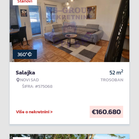
Stanovi
360°
2
Salajka
52
m
NOVI SAD
TROSOBAN
ŠIFRA: #575068
€
160.680
Više o nekretnini >