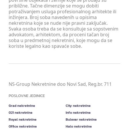
površine objekata i zemlje koje se prodaju su
približne. Tačne dimenzije se mogu dobiti
potraživanjem usluga profesionalnog arhitekte ili
inžinjera. Broj soba navedenih u opisima
nekretnina koje se nude nije pravni zaključak.
Svaka osoba treba da se konsultuje sa sopstvenim
advokatom, arhitektom, da proceni tačan broj
soba u predmetnoj nekretnini, koje mogu da se
koriste legalno kao spavaće sobe.
NS-Group Nekretnine doo Novi Sad, Reg.br. 711
POSLOVNE JEDINICE
Grad nekretnine
City nekretnine
021 nekretnine
Info nekretnine
Royal nekretnine
Bulevar nekretnine
Office nekretnine
Halo nekretnine