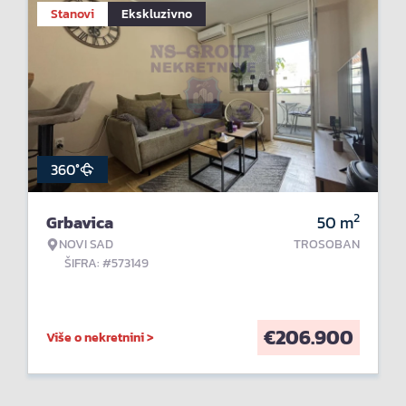
Stanovi
Ekskluzivno
360°
2
Grbavica
50
m
NOVI SAD
TROSOBAN
ŠIFRA: #573149
€
206.900
Više o nekretnini >