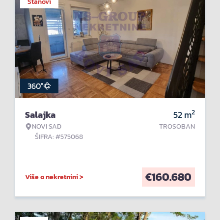
Stanovi
360°
2
Salajka
52
m
NOVI SAD
TROSOBAN
ŠIFRA: #575068
€
160.680
Više o nekretnini >