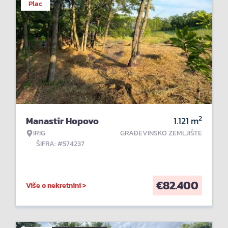
Plac
2
Manastir Hopovo
1.121
m
IRIG
GRAĐEVINSKO ZEMLJIŠTE
ŠIFRA: #574237
€
82.400
Više o nekretnini >