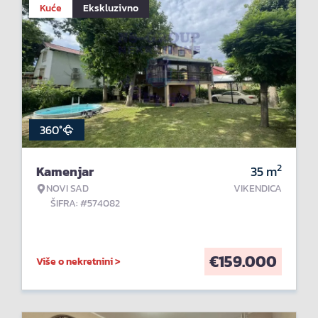
Kuće
Ekskluzivno
360°
2
Kamenjar
35
m
NOVI SAD
VIKENDICA
ŠIFRA: #574082
€
159.000
Više o nekretnini >