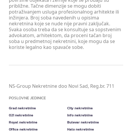
površine objekata i zemlje koje se prodaju su
približne. Tačne dimenzije se mogu dobiti
potraživanjem usluga profesionalnog arhitekte ili
inžinjera. Broj soba navedenih u opisima
nekretnina koje se nude nije pravni zaključak.
Svaka osoba treba da se konsultuje sa sopstvenim
advokatom, arhitektom, da proceni tačan broj
soba u predmetnoj nekretnini, koje mogu da se
koriste legalno kao spavaće sobe.
NS-Group Nekretnine doo Novi Sad, Reg.br. 711
POSLOVNE JEDINICE
Grad nekretnine
City nekretnine
021 nekretnine
Info nekretnine
Royal nekretnine
Bulevar nekretnine
Office nekretnine
Halo nekretnine