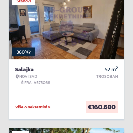
Stanovi
360°
2
Salajka
52
m
NOVI SAD
TROSOBAN
ŠIFRA: #575068
€
160.680
Više o nekretnini >