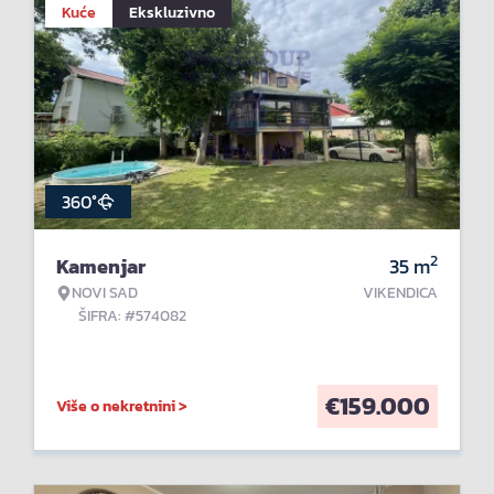
Kuće
Ekskluzivno
360°
2
Kamenjar
35
m
NOVI SAD
VIKENDICA
ŠIFRA: #574082
€
159.000
Više o nekretnini >