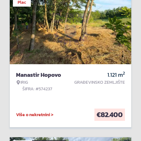
Plac
2
Manastir Hopovo
1.121
m
IRIG
GRAĐEVINSKO ZEMLJIŠTE
ŠIFRA: #574237
€
82.400
Više o nekretnini >