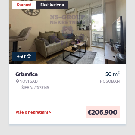
Stanovi
Ekskluzivno
360°
2
Grbavica
50
m
NOVI SAD
TROSOBAN
ŠIFRA: #573149
€
206.900
Više o nekretnini >