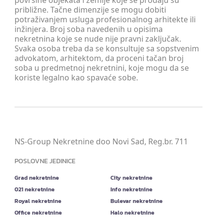
površine objekata i zemlje koje se prodaju su
približne. Tačne dimenzije se mogu dobiti
potraživanjem usluga profesionalnog arhitekte ili
inžinjera. Broj soba navedenih u opisima
nekretnina koje se nude nije pravni zaključak.
Svaka osoba treba da se konsultuje sa sopstvenim
advokatom, arhitektom, da proceni tačan broj
soba u predmetnoj nekretnini, koje mogu da se
koriste legalno kao spavaće sobe.
NS-Group Nekretnine doo Novi Sad, Reg.br. 711
POSLOVNE JEDINICE
Grad nekretnine
City nekretnine
021 nekretnine
Info nekretnine
Royal nekretnine
Bulevar nekretnine
Office nekretnine
Halo nekretnine