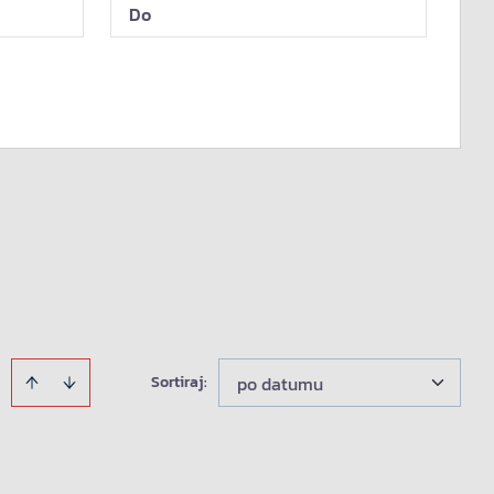
Sortiraj
:
po datumu