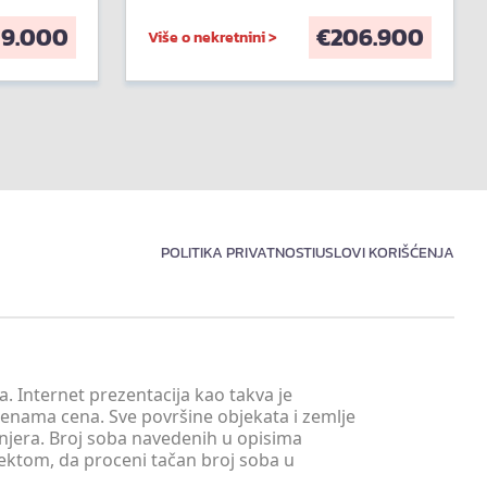
59.000
€
206.900
Više o nekretnini >
POLITIKA PRIVATNOSTI
USLOVI KORIŠĆENJA
. Internet prezentacija kao takva je
menama cena. Sve površine objekata i zemlje
injera. Broj soba navedenih u opisima
tektom, da proceni tačan broj soba u