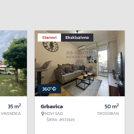
Stanovi
Ekskluzivno
360°
2
2
35
m
Grbavica
50
m
VIKENDICA
NOVI SAD
TROSOBAN
ŠIFRA: #573149