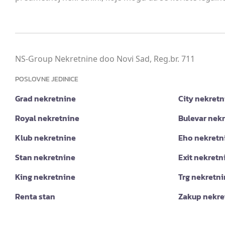
NS-Group Nekretnine doo Novi Sad, Reg.br. 711
POSLOVNE JEDINICE
Grad nekretnine
City nekretn
Royal nekretnine
Bulevar nek
Klub nekretnine
Eho nekretn
Stan nekretnine
Exit nekretn
King nekretnine
Trg nekretn
Renta stan
Zakup nekre