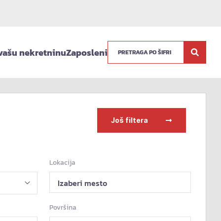
vašu nekretninu
Zaposleni
Još filtera
Lokacija
Izaberi mesto
Površina