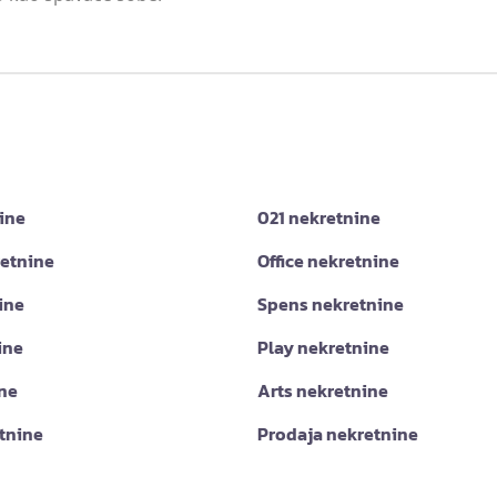
ine
021 nekretnine
retnine
Office nekretnine
ine
Spens nekretnine
ine
Play nekretnine
ine
Arts nekretnine
tnine
Prodaja nekretnine