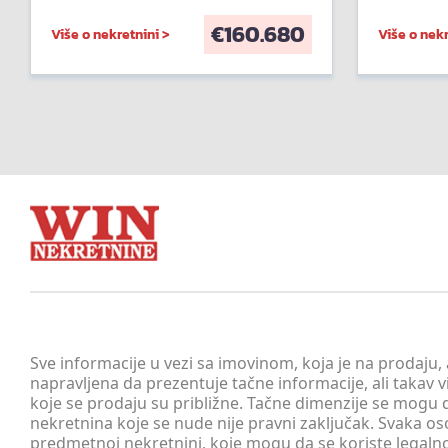
€
160.680
Više o nekretnini >
Više o nekr
Sve informacije u vezi sa imovinom, koja je na prodaju,
napravljena da prezentuje tačne informacije, ali taka
koje se prodaju su približne. Tačne dimenzije se mogu d
nekretnina koje se nude nije pravni zaključak. Svaka o
predmetnoj nekretnini, koje mogu da se koriste legaln