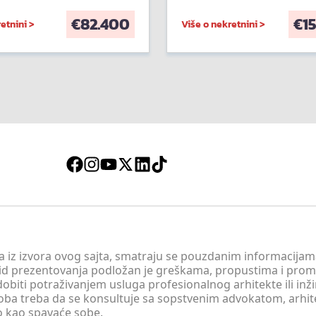
€
82.400
€
1
etnini >
Više o nekretnini >
 a iz izvora ovog sajta, smatraju se pouzdanim informacijama
v vid prezentovanja podložan je greškama, propustima i pro
obiti potraživanjem usluga profesionalnog arhitekte ili inž
soba treba da se konsultuje sa sopstvenim advokatom, arhi
o kao spavaće sobe.