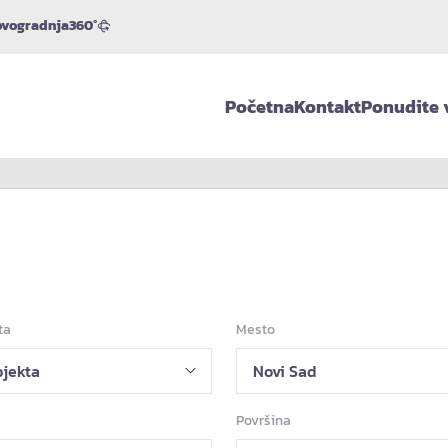
vogradnja
360°
Početna
Kontakt
Ponudite 
ta
Mesto
Površina