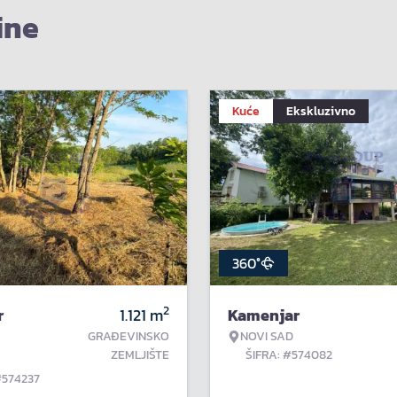
ine
Kuće
Ekskluzivno
360°
2
r
1.121
m
Kamenjar
GRAĐEVINSKO
NOVI SAD
ZEMLJIŠTE
ŠIFRA: #574082
#574237