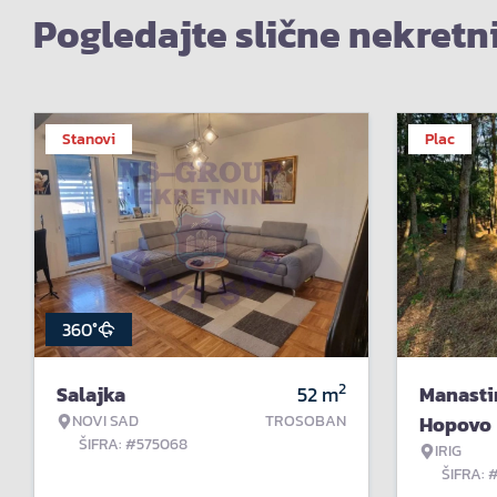
Pogledajte slične nekretn
Stanovi
Plac
360°
2
Salajka
52
m
Manasti
NOVI SAD
TROSOBAN
Hopovo
ŠIFRA: #575068
IRIG
ŠIFRA: 