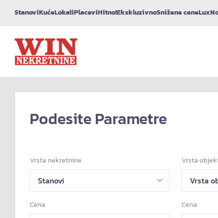
Stanovi
Kuće
Lokali
Placevi
Hitno!
Ekskluzivno
Snižene cene
Lux
No
Podesite Parametre
Vrsta nekretnine
Vrsta objek
Cena
Cena