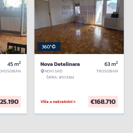
360°
2
2
45
m
Nova Detelinara
63
m
DVOSOBAN
NOVI SAD
TROSOBAN
ŠIFRA: #574184
125.190
€
168.710
Više o nekretnini >