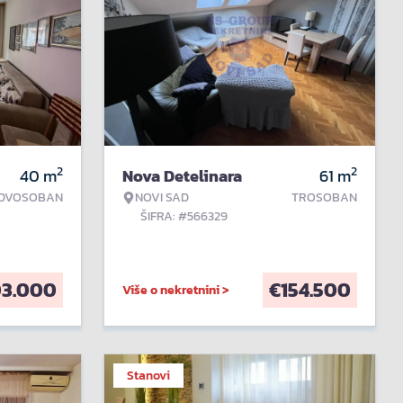
2
2
40
m
Nova Detelinara
61
m
DVOSOBAN
NOVI SAD
TROSOBAN
ŠIFRA: #566329
03.000
€
154.500
Više o nekretnini >
Stanovi