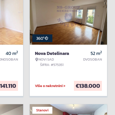
360°
2
2
40
m
Nova Detelinara
52
m
DNOSOBAN
NOVI SAD
DVOSOBAN
ŠIFRA: #575351
141.110
€
138.000
Više o nekretnini >
Stanovi