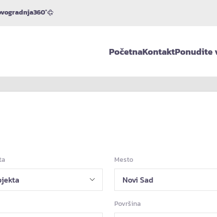
vogradnja
360°
Početna
Kontakt
Ponudite 
ta
Mesto
Površina