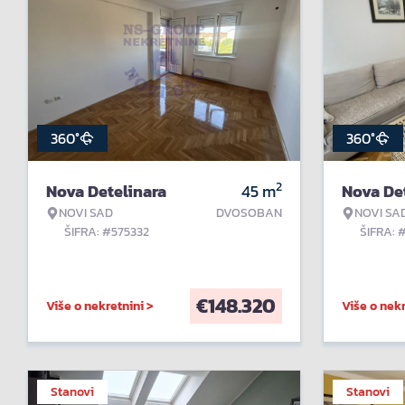
360°
360°
2
Nova Detelinara
45
m
Nova De
NOVI SAD
DVOSOBAN
NOVI SA
ŠIFRA: #575332
ŠIFRA: 
€
148.320
Više o nekretnini >
Više o nekr
Stanovi
Stanovi