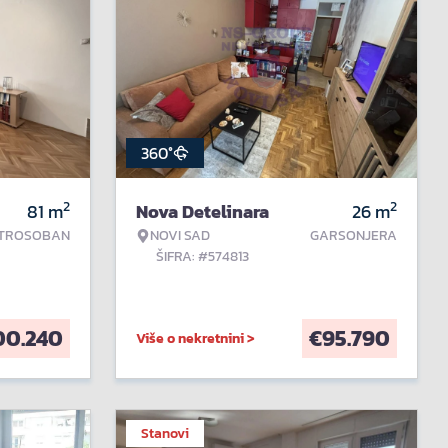
360°
2
2
81
m
Nova Detelinara
26
m
TROSOBAN
NOVI SAD
GARSONJERA
ŠIFRA: #574813
00.240
€
95.790
Više o nekretnini >
Stanovi