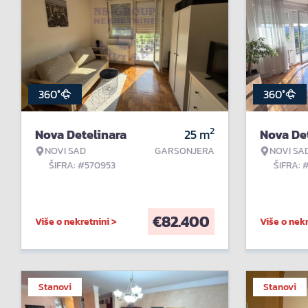
360°
360°
2
Nova Detelinara
25
m
Nova De
NOVI SAD
GARSONJERA
NOVI SA
ŠIFRA: #570953
ŠIFRA: 
€
82.400
Više o nekretnini >
Više o nekr
Stanovi
Stanovi