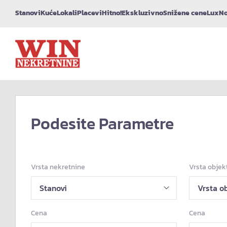
Stanovi
Kuće
Lokali
Placevi
Hitno!
Ekskluzivno
Snižene cene
Lux
No
Podesite Parametre
Vrsta nekretnine
Vrsta objek
Cena
Cena