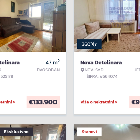
360°
2
telinara
47
m
Nova Detelinara
D
DVOSOBAN
NOVI SAD
JE
#525178
ŠIFRA: #564074
€
133.900
€
9
etnini >
Više o nekretnini >
Ekskluzivno
Stanovi