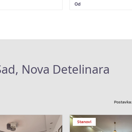
Sad, Nova Detelinara
Postavka:
Stanovi