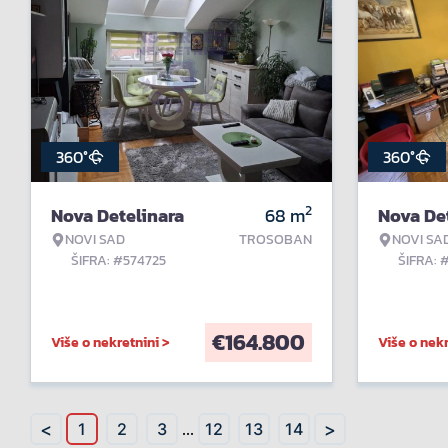
360°
360°
2
Nova Detelinara
68
m
Nova De
NOVI SAD
TROSOBAN
NOVI SA
ŠIFRA: #574725
ŠIFRA: 
€
164.800
Više o nekretnini >
Više o nekr
<
>
1
2
3
...
12
13
14