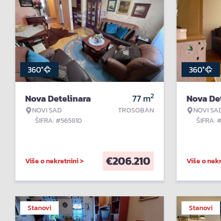
360°
360°
2
Nova Detelinara
77
m
Nova De
NOVI SAD
TROSOBAN
NOVI SA
ŠIFRA: #565810
ŠIFRA: 
€
206.210
Više o nekretnini >
Više o nekr
Stanovi
Stanovi