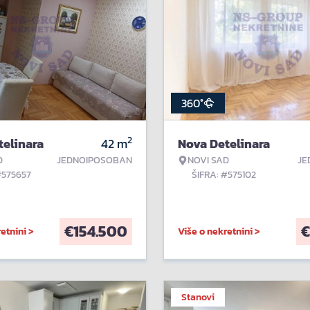
360°
2
telinara
42
m
Nova Detelinara
D
JEDNOIPOSOBAN
NOVI SAD
JE
#575657
ŠIFRA: #575102
€
154.500
€
etnini >
Više o nekretnini >
Stanovi