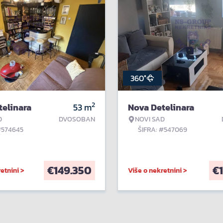
360°
2
telinara
53
m
Nova Detelinara
D
DVOSOBAN
NOVI SAD
#574645
ŠIFRA: #547069
€
149.350
€
etnini >
Više o nekretnini >