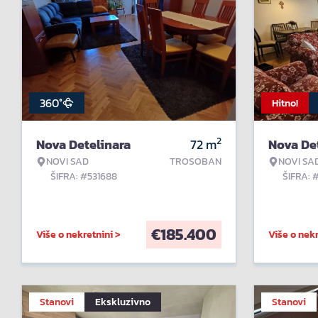
360°
Hitno!
2
Nova Detelinara
72
m
Nova De
NOVI SAD
TROSOBAN
NOVI SA
ŠIFRA: #531688
ŠIFRA: 
€
185.400
Više o nekretnini >
Više o nekr
Stanovi
Ekskluzivno
Stanovi