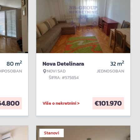
2
2
80
m
Nova Detelinara
32
m
OIPOSOBAN
NOVI SAD
JEDNOSOBAN
ŠIFRA: #575854
64.800
€
101.970
Više o nekretnini >
Stanovi