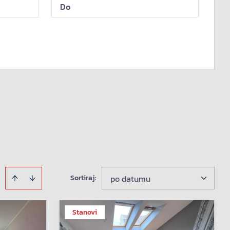
Sortiraj
:
po datumu
Stanovi