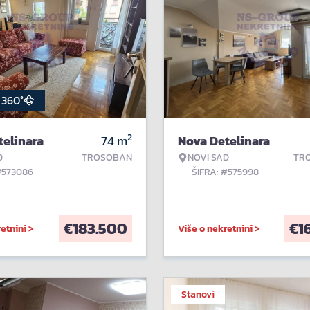
360°
2
telinara
74
m
Nova Detelinara
D
TROSOBAN
NOVI SAD
TR
#573086
ŠIFRA: #575998
€
183.500
€
1
etnini >
Više o nekretnini >
Stanovi