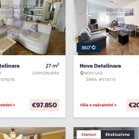
360°
2
telinara
27
m
Nova Detelinara
D
GARSONJERA
NOVI SAD
#575078
ŠIFRA: #574773
€
97.850
€
2
etnini >
Više o nekretnini >
Stanovi
Ekskluzivno