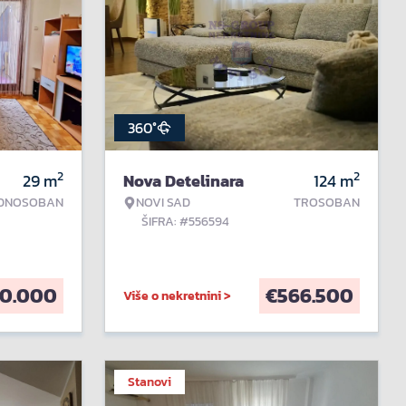
360°
2
2
29
m
Nova Detelinara
124
m
DNOSOBAN
NOVI SAD
TROSOBAN
ŠIFRA: #556594
0.000
€
566.500
Više o nekretnini >
Stanovi