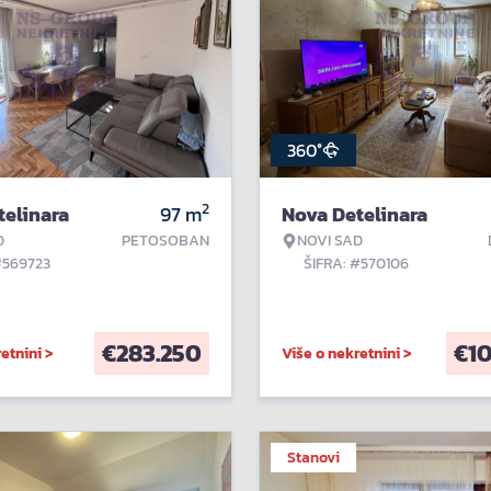
360°
2
telinara
97
m
Nova Detelinara
D
PETOSOBAN
NOVI SAD
#569723
ŠIFRA: #570106
€
283.250
€
1
etnini >
Više o nekretnini >
Stanovi