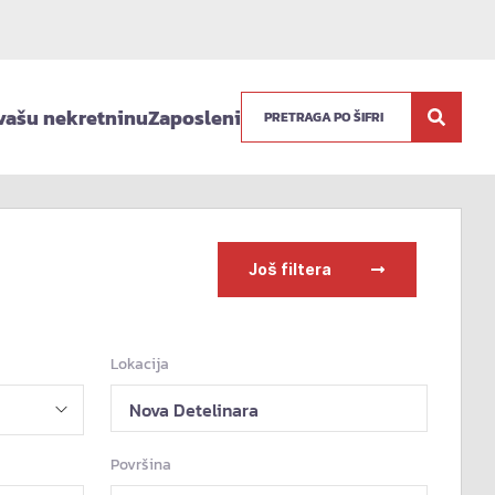
vašu nekretninu
Zaposleni
Još filtera
Lokacija
Nova Detelinara
Površina