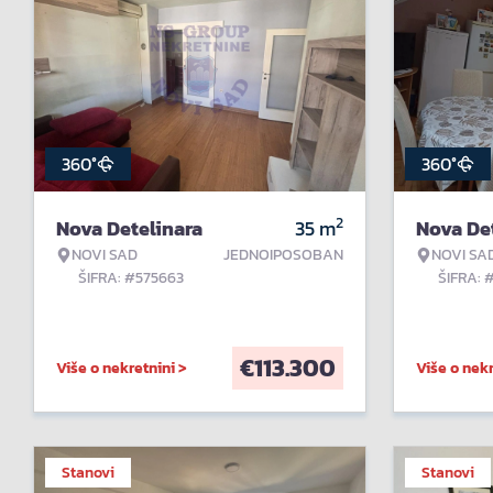
360°
360°
2
Nova Detelinara
35
m
Nova De
NOVI SAD
JEDNOIPOSOBAN
NOVI SA
ŠIFRA: #575663
ŠIFRA: 
€
113.300
Više o nekretnini >
Više o nekr
Stanovi
Stanovi