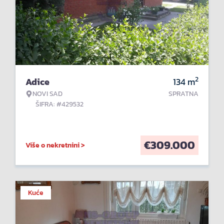
2
Adice
134
m
NOVI SAD
SPRATNA
ŠIFRA: #429532
€
309.000
Više o nekretnini >
Kuće