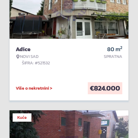
2
Adice
80
m
NOVI SAD
SPRATNA
ŠIFRA: #521532
€
824.000
Više o nekretnini >
Kuće