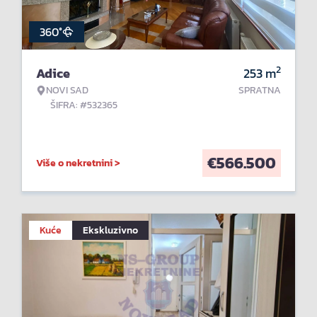
360°
2
Adice
253
m
NOVI SAD
SPRATNA
ŠIFRA: #532365
€
566.500
Više o nekretnini >
Kuće
Ekskluzivno