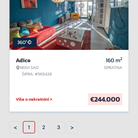
360°
2
Adice
160
m
NOVI SAD
SPRATNA
ŠIFRA: #565428
€
244.000
Više o nekretnini >
<
>
1
2
3