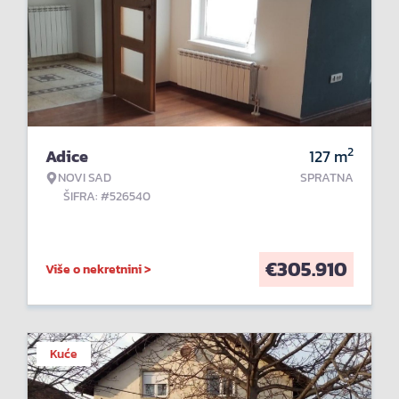
2
Adice
127
m
NOVI SAD
SPRATNA
ŠIFRA: #526540
€
305.910
Više o nekretnini >
Kuće