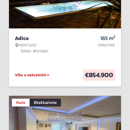
2
Adice
165
m
NOVI SAD
SPRATNA
ŠIFRA: #572987
€
854.900
Više o nekretnini >
Kuće
Ekskluzivno