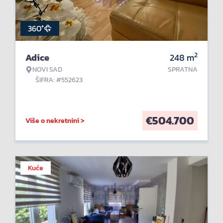
360°
2
Adice
248
m
NOVI SAD
SPRATNA
ŠIFRA: #552623
€
504.700
Više o nekretnini >
Kuće