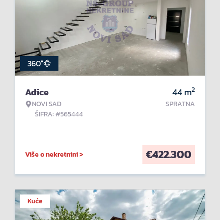
360°
2
Adice
44
m
NOVI SAD
SPRATNA
ŠIFRA: #565444
€
422.300
Više o nekretnini >
Kuće