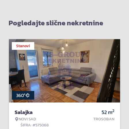
Pogledajte slične nekretnine
Stanovi
360°
2
Salajka
52
m
NOVI SAD
TROSOBAN
ŠIFRA: #575068