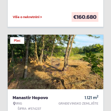
€
160.680
Više o nekretnini >
Plac
2
Manastir Hopovo
1.121
m
IRIG
GRAĐEVINSKO ZEMLJIŠTE
ŠIFRA: #574237