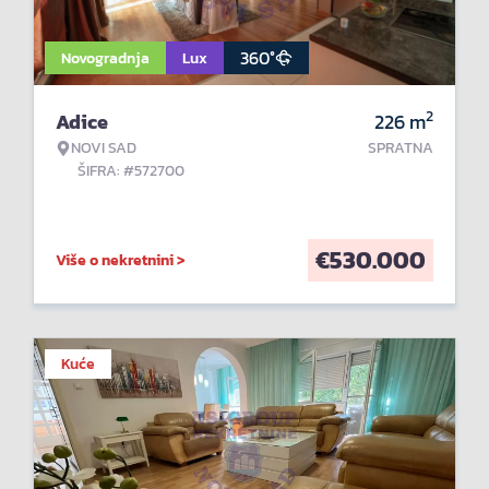
360°
Novogradnja
Lux
2
Adice
226
m
NOVI SAD
SPRATNA
ŠIFRA: #572700
€
530.000
Više o nekretnini >
Kuće