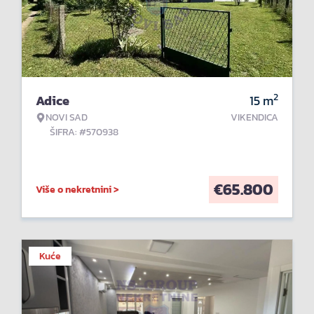
2
Adice
15
m
NOVI SAD
VIKENDICA
ŠIFRA: #570938
€
65.800
Više o nekretnini >
Kuće