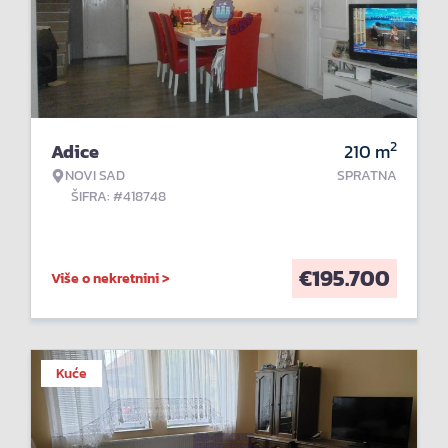
2
Adice
210
m
NOVI SAD
SPRATNA
ŠIFRA: #418748
€
195.700
Više o nekretnini >
Kuće