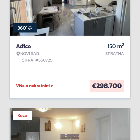
360°
2
Adice
150
m
NOVI SAD
SPRATNA
ŠIFRA: #568729
€
298.700
Više o nekretnini >
Kuće