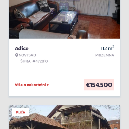
2
Adice
112
m
NOVI SAD
PRIZEMNA
ŠIFRA: #472810
€
154.500
Više o nekretnini >
Kuće