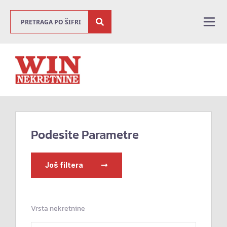
Podesite Parametre
Još filtera
Vrsta nekretnine