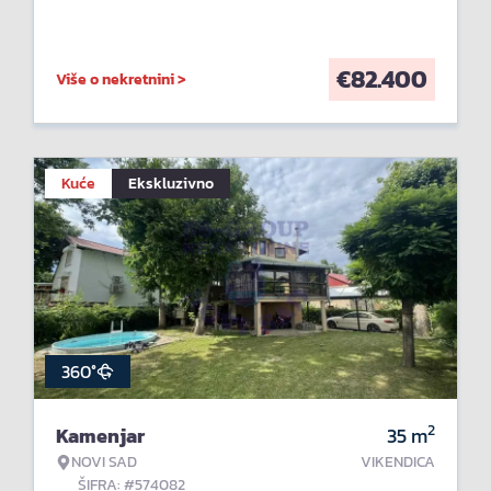
€
82.400
Više o nekretnini >
Kuće
Ekskluzivno
360°
2
Kamenjar
35
m
NOVI SAD
VIKENDICA
ŠIFRA: #574082