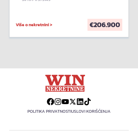
€
206.900
Više o nekretnini >
POLITIKA PRIVATNOSTI
USLOVI KORIŠĆENJA