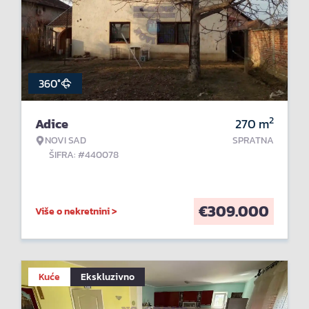
360°
2
Adice
270
m
NOVI SAD
SPRATNA
ŠIFRA: #440078
€
309.000
Više o nekretnini >
Kuće
Ekskluzivno