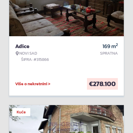
2
Adice
169
m
NOVI SAD
SPRATNA
ŠIFRA: #315866
€
278.100
Više o nekretnini >
Kuće