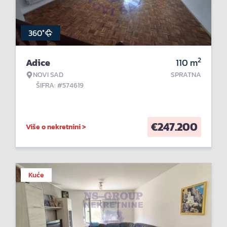
360°
2
Adice
110
m
NOVI SAD
SPRATNA
ŠIFRA: #574619
€
247.200
Više o nekretnini >
Kuće