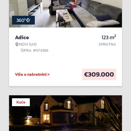
360°
2
Adice
123
m
NOVI SAD
SPRATNA
ŠIFRA: #574188
€
309.000
Više o nekretnini >
Kuće