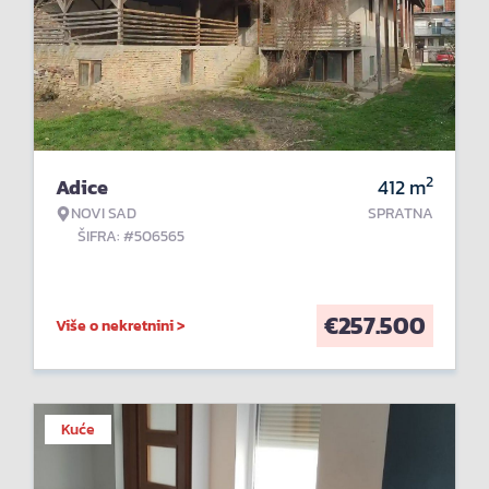
2
Adice
412
m
NOVI SAD
SPRATNA
ŠIFRA: #506565
€
257.500
Više o nekretnini >
Kuće