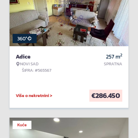
360°
2
Adice
257
m
NOVI SAD
SPRATNA
ŠIFRA: #565567
€
286.450
Više o nekretnini >
Kuće