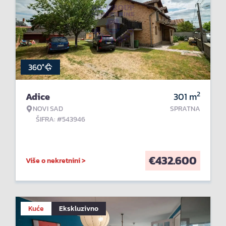
360°
2
Adice
301
m
NOVI SAD
SPRATNA
ŠIFRA: #543946
€
432.600
Više o nekretnini >
Kuće
Ekskluzivno