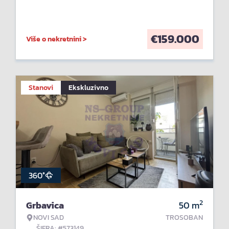
€
159.000
Više o nekretnini >
Stanovi
Ekskluzivno
360°
2
Grbavica
50
m
NOVI SAD
TROSOBAN
ŠIFRA: #573149