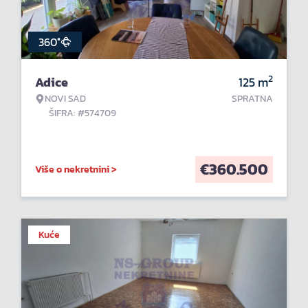
360°
2
Adice
125
m
NOVI SAD
SPRATNA
ŠIFRA: #574709
€
360.500
Više o nekretnini >
Kuće