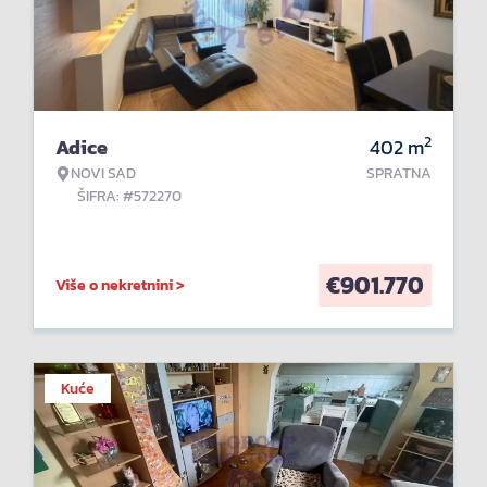
2
Adice
402
m
NOVI SAD
SPRATNA
ŠIFRA: #572270
€
901.770
Više o nekretnini >
Kuće