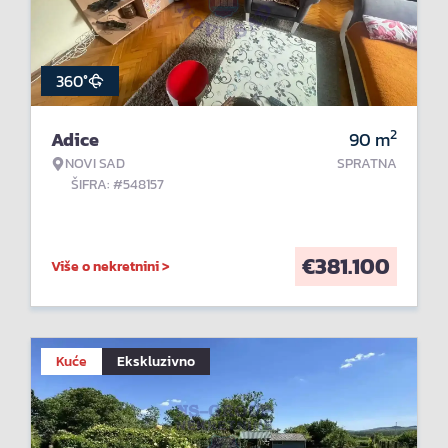
360°
2
Adice
90
m
NOVI SAD
SPRATNA
ŠIFRA: #548157
€
381.100
Više o nekretnini >
Kuće
Ekskluzivno