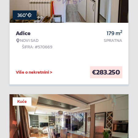
360°
2
Adice
179
m
NOVI SAD
SPRATNA
ŠIFRA: #570669
€
283.250
Više o nekretnini >
Kuće