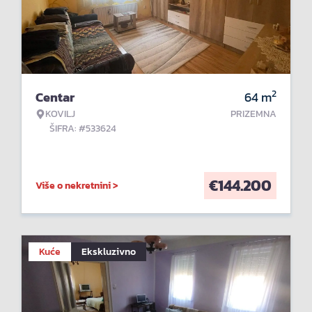
2
Centar
64
m
KOVILJ
PRIZEMNA
ŠIFRA: #533624
€
144.200
Više o nekretnini >
Kuće
Ekskluzivno