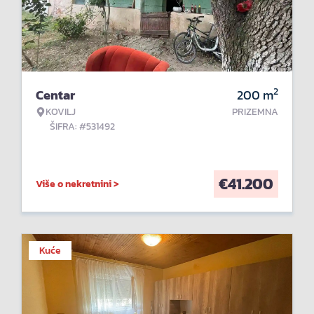
2
Centar
200
m
KOVILJ
PRIZEMNA
ŠIFRA: #531492
€
41.200
Više o nekretnini >
Kuće