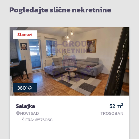
Pogledajte slične nekretnine
Stanovi
360°
2
Salajka
52
m
NOVI SAD
TROSOBAN
ŠIFRA: #575068