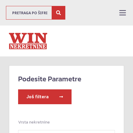
Podesite Parametre
Još filtera
Vrsta nekretnine