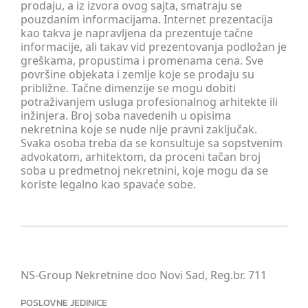
prodaju, a iz izvora ovog sajta, smatraju se
pouzdanim informacijama. Internet prezentacija
kao takva je napravljena da prezentuje tačne
informacije, ali takav vid prezentovanja podložan je
greškama, propustima i promenama cena. Sve
površine objekata i zemlje koje se prodaju su
približne. Tačne dimenzije se mogu dobiti
potraživanjem usluga profesionalnog arhitekte ili
inžinjera. Broj soba navedenih u opisima
nekretnina koje se nude nije pravni zaključak.
Svaka osoba treba da se konsultuje sa sopstvenim
advokatom, arhitektom, da proceni tačan broj
soba u predmetnoj nekretnini, koje mogu da se
koriste legalno kao spavaće sobe.
NS-Group Nekretnine doo Novi Sad, Reg.br. 711
POSLOVNE JEDINICE