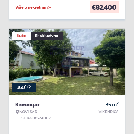
€
82.400
Više o nekretnini >
Kuće
Ekskluzivno
360°
2
Kamenjar
35
m
NOVI SAD
VIKENDICA
ŠIFRA: #574082