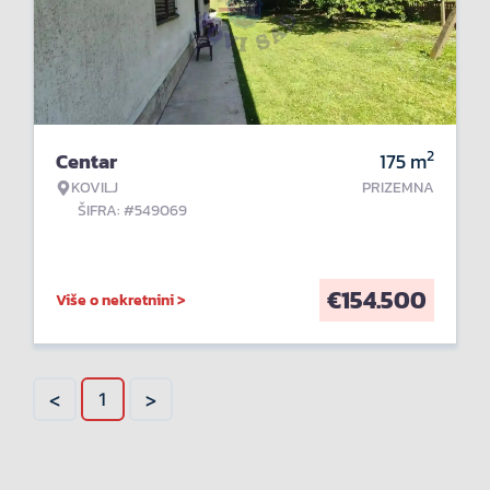
2
Centar
175
m
KOVILJ
PRIZEMNA
ŠIFRA: #549069
€
154.500
Više o nekretnini >
<
>
1