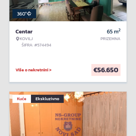
360°
2
Centar
65
m
KOVILJ
PRIZEMNA
ŠIFRA: #574494
€
56.650
Više o nekretnini >
Kuće
Ekskluzivno