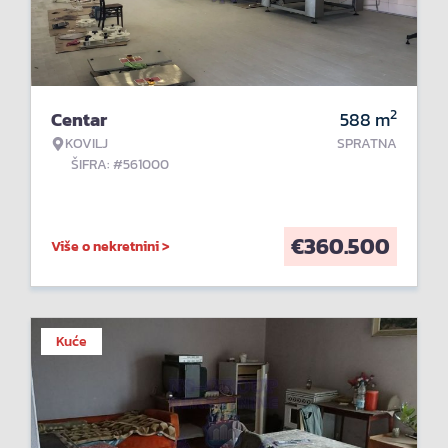
2
Centar
588
m
KOVILJ
SPRATNA
ŠIFRA: #561000
€
360.500
Više o nekretnini >
Kuće