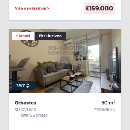
€
159.000
Više o nekretnini >
Stanovi
Ekskluzivno
360°
2
Grbavica
50
m
NOVI SAD
TROSOBAN
ŠIFRA: #573149