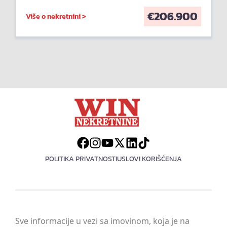
€
206.900
Više o nekretnini >
POLITIKA PRIVATNOSTI
USLOVI KORIŠĆENJA
Sve informacije u vezi sa imovinom, koja je na