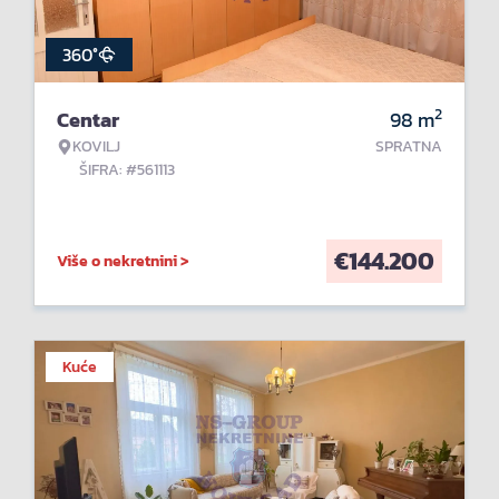
360°
2
Centar
98
m
KOVILJ
SPRATNA
ŠIFRA: #561113
€
144.200
Više o nekretnini >
Kuće