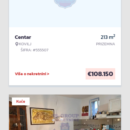
2
Centar
213
m
KOVILJ
PRIZEMNA
ŠIFRA: #555507
€
108.150
Više o nekretnini >
Kuće