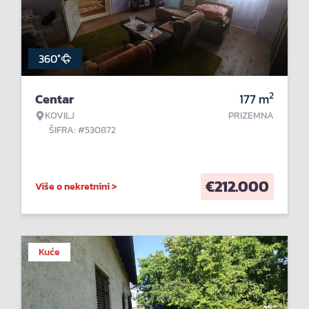
360°
2
Centar
177
m
KOVILJ
PRIZEMNA
ŠIFRA: #530872
€
212.000
Više o nekretnini >
Kuće