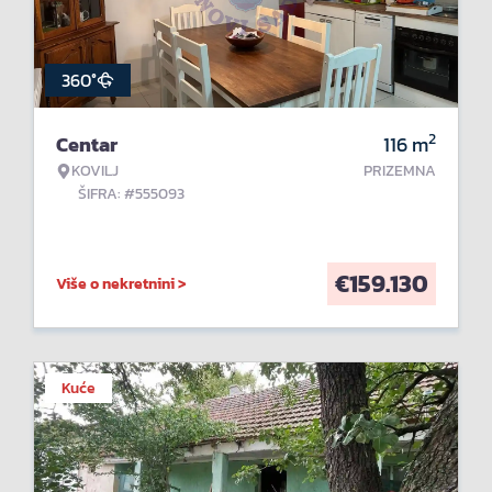
360°
2
Centar
116
m
KOVILJ
PRIZEMNA
ŠIFRA: #555093
€
159.130
Više o nekretnini >
Kuće