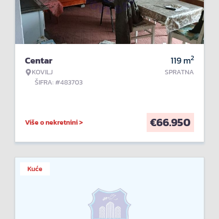
2
Centar
119
m
KOVILJ
SPRATNA
ŠIFRA: #483703
€
66.950
Više o nekretnini >
Kuće