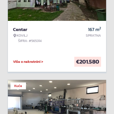
2
Centar
167
m
KOVILJ
SPRATNA
ŠIFRA: #565314
€
201.580
Više o nekretnini >
Kuće