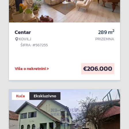
2
Centar
289
m
KOVILJ
PRIZEMNA
ŠIFRA: #567255
€
206.000
Više o nekretnini >
Kuće
Ekskluzivno