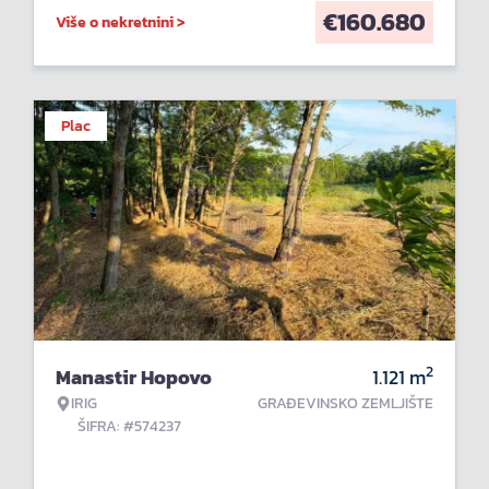
€
160.680
Više o nekretnini >
Plac
2
Manastir Hopovo
1.121
m
IRIG
GRAĐEVINSKO ZEMLJIŠTE
ŠIFRA: #574237