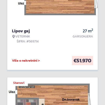
2
Lipov gaj
27
m
VETERNIK
GARSONJERA
ŠIFRA: #569714
€
51.970
Više o nekretnini >
Stanovi