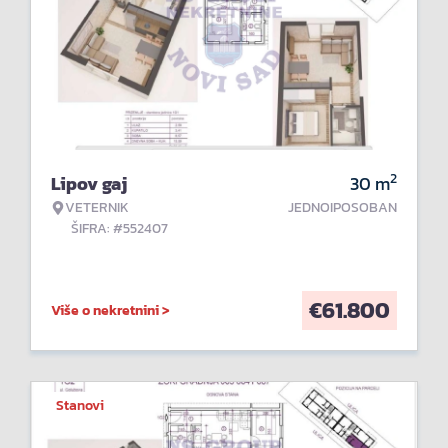
2
Lipov gaj
30
m
VETERNIK
JEDNOIPOSOBAN
ŠIFRA: #552407
€
61.800
Više o nekretnini >
Stanovi