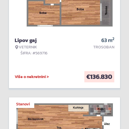
2
Lipov gaj
63
m
VETERNIK
TROSOBAN
ŠIFRA: #569716
€
136.830
Više o nekretnini >
Stanovi