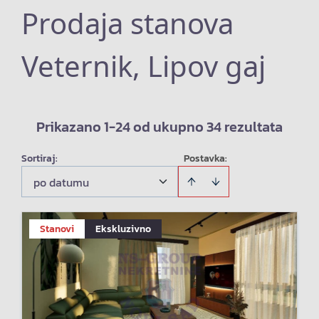
Prodaja stanova
Veternik, Lipov gaj
Prikazano 1-24 od ukupno 34 rezultata
Sortiraj
:
Postavka:
po datumu
Stanovi
Ekskluzivno