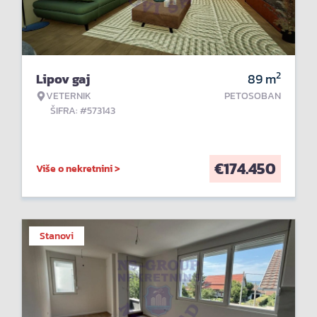
2
Lipov gaj
89
m
VETERNIK
PETOSOBAN
ŠIFRA: #573143
€
174.450
Više o nekretnini >
Stanovi