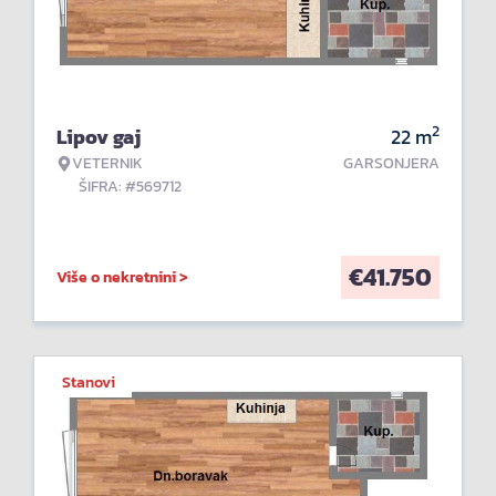
2
Lipov gaj
22
m
VETERNIK
GARSONJERA
ŠIFRA: #569712
€
41.750
Više o nekretnini >
Stanovi