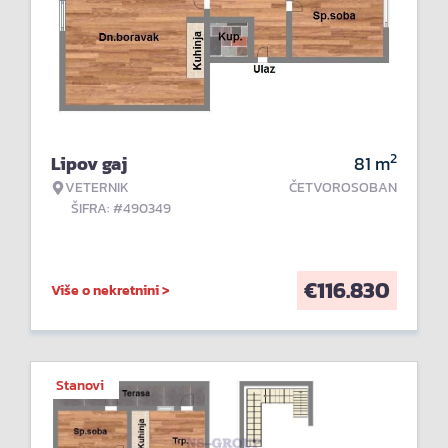
2
Lipov gaj
81
m
VETERNIK
ČETVOROSOBAN
ŠIFRA: #490349
€
116.830
Više o nekretnini >
Stanovi