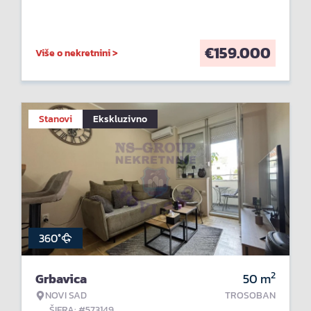
€
159.000
Više o nekretnini >
Stanovi
Ekskluzivno
360°
2
Grbavica
50
m
NOVI SAD
TROSOBAN
ŠIFRA: #573149