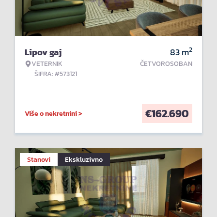
2
Lipov gaj
83
m
VETERNIK
ČETVOROSOBAN
ŠIFRA: #573121
€
162.690
Više o nekretnini >
Stanovi
Ekskluzivno