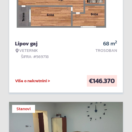
2
Lipov gaj
68
m
VETERNIK
TROSOBAN
ŠIFRA: #569718
€
146.370
Više o nekretnini >
Stanovi