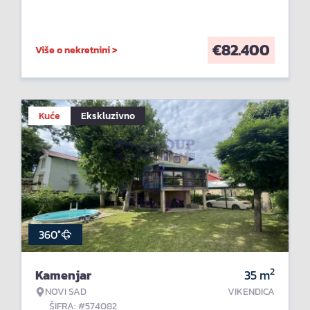
€
82.400
Više o nekretnini >
Kuće
Ekskluzivno
360°
2
Kamenjar
35
m
NOVI SAD
VIKENDICA
ŠIFRA: #574082