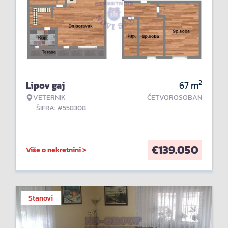
2
Lipov gaj
67
m
VETERNIK
ČETVOROSOBAN
ŠIFRA: #558308
€
139.050
Više o nekretnini >
Stanovi