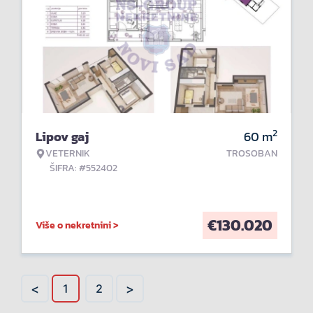
2
Lipov gaj
60
m
VETERNIK
TROSOBAN
ŠIFRA: #552402
€
130.020
Više o nekretnini >
<
>
1
2