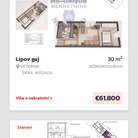
2
Lipov gaj
30
m
VETERNIK
JEDNOIPOSOBAN
ŠIFRA: #552403
€
61.800
Više o nekretnini >
Stanovi