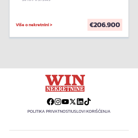
€
206.900
Više o nekretnini >
POLITIKA PRIVATNOSTI
USLOVI KORIŠĆENJA