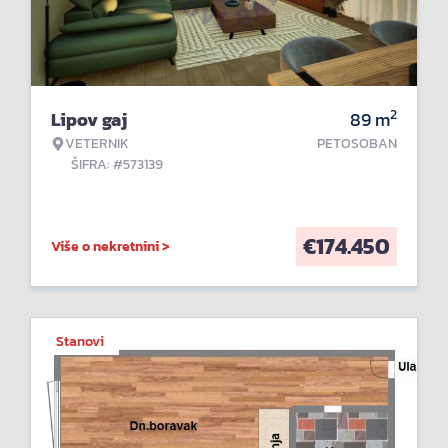
2
Lipov gaj
89
m
VETERNIK
PETOSOBAN
ŠIFRA: #573139
€
174.450
Više o nekretnini >
Stanovi