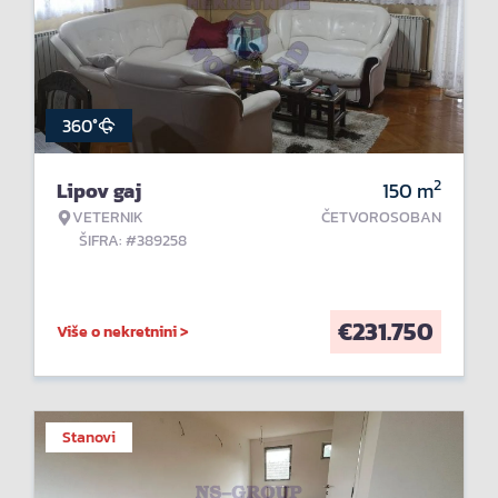
360°
2
Lipov gaj
150
m
VETERNIK
ČETVOROSOBAN
ŠIFRA: #389258
€
231.750
Više o nekretnini >
Stanovi