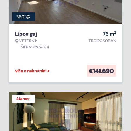
360°
2
Lipov gaj
76
m
VETERNIK
TROIPOSOBAN
ŠIFRA: #574874
€
141.690
Više o nekretnini >
Stanovi