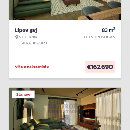
2
Lipov gaj
83
m
VETERNIK
ČETVOROSOBAN
ŠIFRA: #573123
€
162.690
Više o nekretnini >
Stanovi