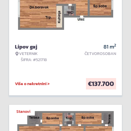
2
Lipov gaj
81
m
VETERNIK
ČETVOROSOBAN
ŠIFRA: #521718
€
137.700
Više o nekretnini >
Stanovi