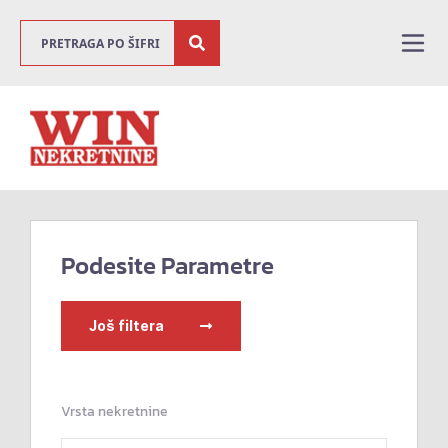
Podesite Parametre
Još filtera
Vrsta nekretnine