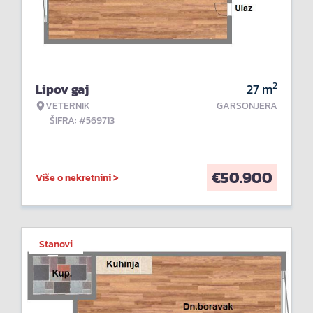
2
Lipov gaj
27
m
VETERNIK
GARSONJERA
ŠIFRA: #569713
€
50.900
Više o nekretnini >
Stanovi