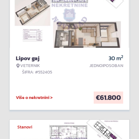
2
Lipov gaj
30
m
VETERNIK
JEDNOIPOSOBAN
ŠIFRA: #552405
€
61.800
Više o nekretnini >
Stanovi