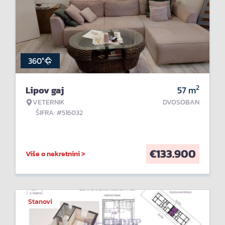
360°
2
Lipov gaj
57
m
VETERNIK
DVOSOBAN
ŠIFRA: #516032
€
133.900
Više o nekretnini >
Stanovi