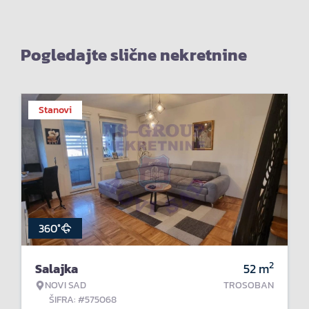
Pogledajte slične nekretnine
Stanovi
360°
2
Salajka
52
m
NOVI SAD
TROSOBAN
ŠIFRA: #575068