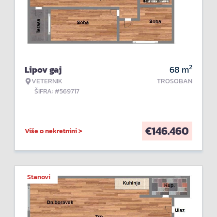
2
Lipov gaj
68
m
VETERNIK
TROSOBAN
ŠIFRA: #569717
€
146.460
Više o nekretnini >
Stanovi