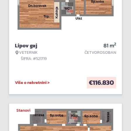
2
Lipov gaj
81
m
VETERNIK
ČETVOROSOBAN
ŠIFRA: #521719
€
116.830
Više o nekretnini >
Stanovi