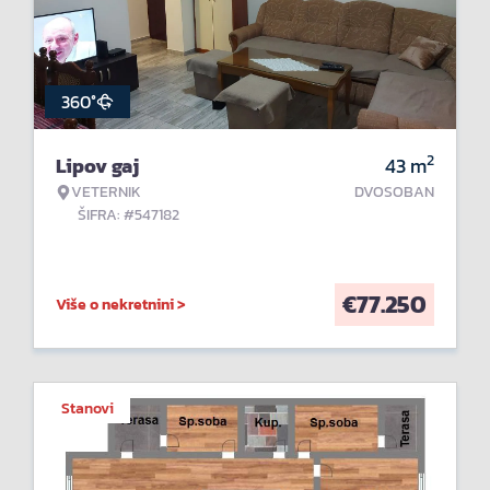
360°
2
Lipov gaj
43
m
VETERNIK
DVOSOBAN
ŠIFRA: #547182
€
77.250
Više o nekretnini >
Stanovi