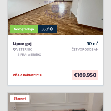
360°
Novogradnja
2
Lipov gaj
90
m
VETERNIK
ČETVOROSOBAN
ŠIFRA: #556190
€
169.950
Više o nekretnini >
Stanovi