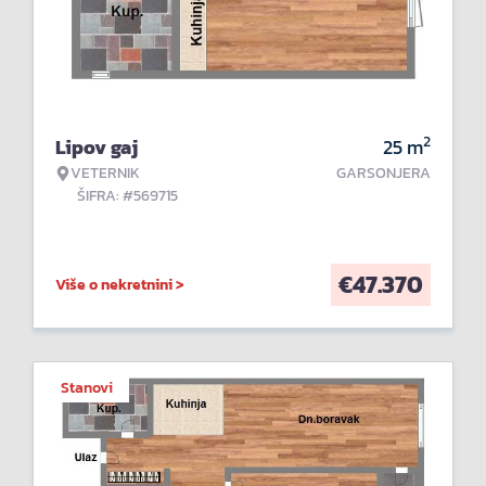
2
Lipov gaj
25
m
VETERNIK
GARSONJERA
ŠIFRA: #569715
€
47.370
Više o nekretnini >
Stanovi