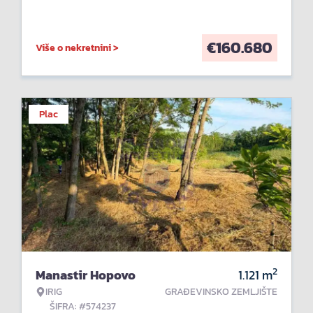
€
160.680
Više o nekretnini >
Plac
2
Manastir Hopovo
1.121
m
IRIG
GRAĐEVINSKO ZEMLJIŠTE
ŠIFRA: #574237