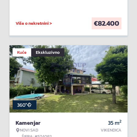
€
82.400
Više o nekretnini >
Kuće
Ekskluzivno
360°
2
Kamenjar
35
m
NOVI SAD
VIKENDICA
ŠIFRA: #574082