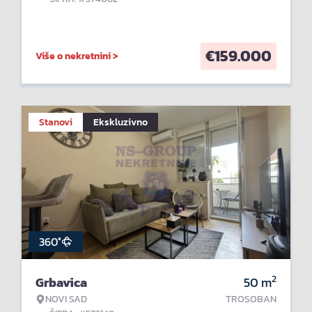
€
159.000
Više o nekretnini >
Stanovi
Ekskluzivno
360°
2
Grbavica
50
m
NOVI SAD
TROSOBAN