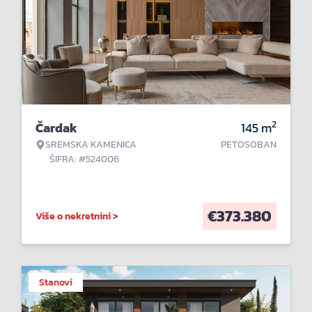
2
Čardak
145
m
SREMSKA KAMENICA
PETOSOBAN
ŠIFRA: #524006
€
373.380
Više o nekretnini >
Stanovi