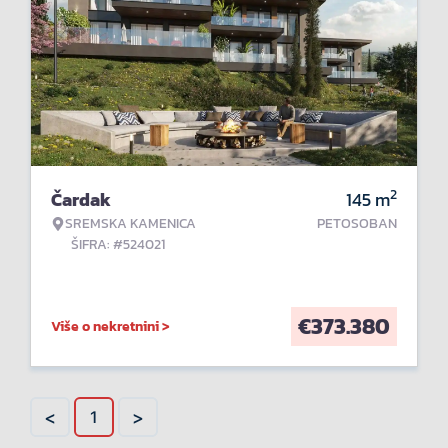
2
Čardak
145
m
SREMSKA KAMENICA
PETOSOBAN
ŠIFRA: #524021
€
373.380
Više o nekretnini >
<
>
1