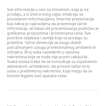
Sve informacije u vezi sa imovinom, koja je na
prodaju, a iz izvora ovog sajta, smatraju se
pouzdanim informacijama. Internet prezentacija
kao takva je napravljena da prezentuje tačne
informacije, ali takav vid prezentovanja podložan je
greškama, propustima i promenama cena. Sve
površine objekata i zemlje koje se prodaju su
približne. Tačne dimenzije se mogu dobiti
potraživanjem usluga profesionalnog arhitekte ili
inžinjera. Broj soba navedenih u opisima
nekretnina koje se nude nije pravni zaključak.
Svaka osoba treba da se konsultuje sa sopstvenim
advokatom, arhitektom, da proceni tačan broj
soba u predmetnoj nekretnini, koje mogu da se
koriste legalno kao spavaće sobe.