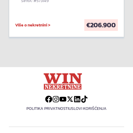
ŠIFRA: #573149
€
206.900
Više o nekretnini >
POLITIKA PRIVATNOSTI
USLOVI KORIŠĆENJA