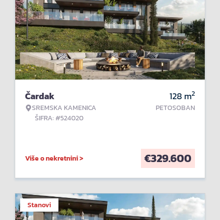
2
Čardak
128
m
SREMSKA KAMENICA
PETOSOBAN
ŠIFRA: #524020
€
329.600
Više o nekretnini >
Stanovi