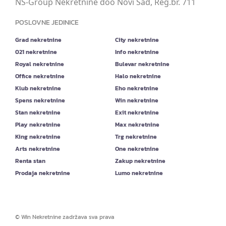
NS-Group Nekretnine doo Novi Sad, Reg.br. 711
POSLOVNE JEDINICE
Grad nekretnine
City nekretnine
021 nekretnine
Info nekretnine
Royal nekretnine
Bulevar nekretnine
Office nekretnine
Halo nekretnine
Klub nekretnine
Eho nekretnine
Spens nekretnine
Win nekretnine
Stan nekretnine
Exit nekretnine
Play nekretnine
Max nekretnine
King nekretnine
Trg nekretnine
Arts nekretnine
One nekretnine
Renta stan
Zakup nekretnine
Prodaja nekretnine
Lumo nekretnine
©
Win Nekretnine
zadržava sva prava