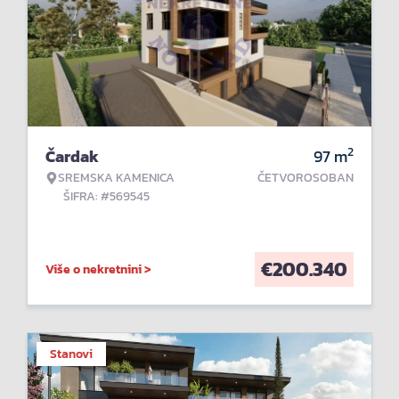
2
Čardak
97
m
SREMSKA KAMENICA
ČETVOROSOBAN
ŠIFRA: #569545
€
200.340
Više o nekretnini >
Stanovi