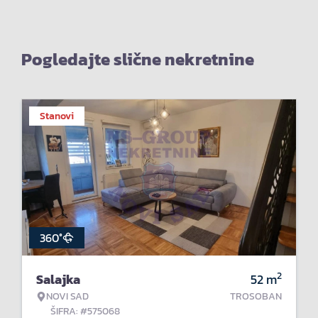
Pogledajte slične nekretnine
Stanovi
360°
2
Salajka
52
m
NOVI SAD
TROSOBAN
ŠIFRA: #575068