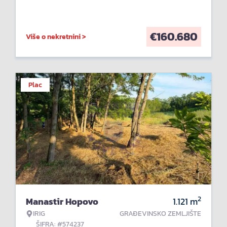
€
160.680
Više o nekretnini >
Plac
2
Manastir Hopovo
1.121
m
IRIG
GRAĐEVINSKO ZEMLJIŠTE
ŠIFRA: #574237