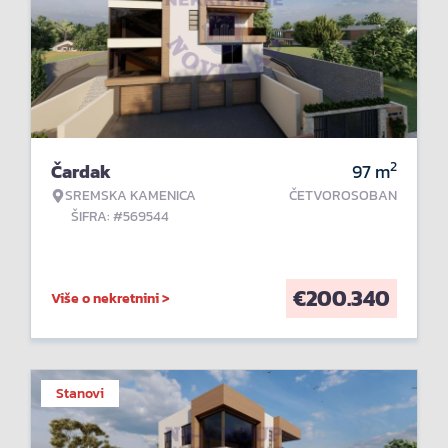
2
Čardak
97
m
SREMSKA KAMENICA
ČETVOROSOBAN
ŠIFRA: #569544
€
200.340
Više o nekretnini >
Stanovi