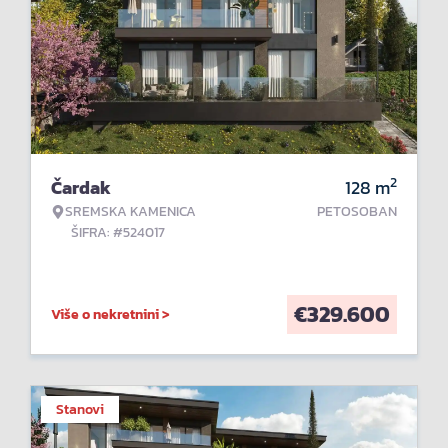
2
Čardak
128
m
SREMSKA KAMENICA
PETOSOBAN
ŠIFRA: #524017
€
329.600
Više o nekretnini >
Stanovi