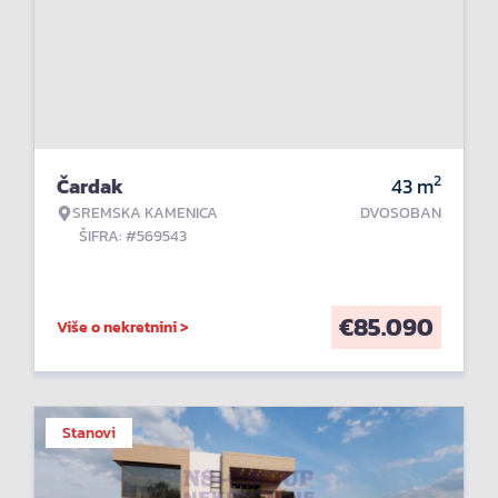
2
Čardak
43
m
SREMSKA KAMENICA
DVOSOBAN
ŠIFRA: #569543
€
85.090
Više o nekretnini >
Stanovi