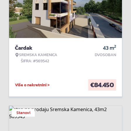
2
Čardak
43
m
SREMSKA KAMENICA
DVOSOBAN
ŠIFRA: #569542
€
84.450
Više o nekretnini >
Stanovi