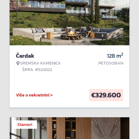
2
Čardak
128
m
SREMSKA KAMENICA
PETOSOBAN
ŠIFRA: #524022
€
329.600
Više o nekretnini >
Stanovi