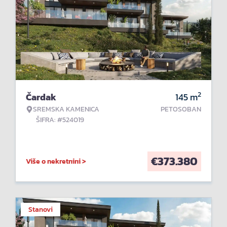
2
Čardak
145
m
SREMSKA KAMENICA
PETOSOBAN
ŠIFRA: #524019
€
373.380
Više o nekretnini >
Stanovi