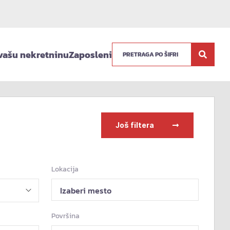
vašu nekretninu
Zaposleni
Još filtera
Lokacija
Izaberi mesto
Površina