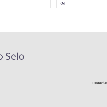
o Selo
Postavka: