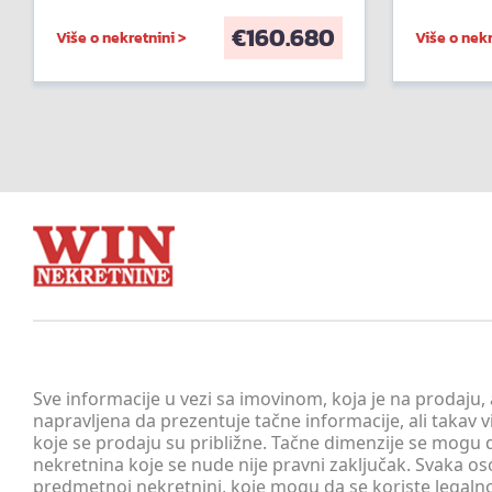
€
160.680
Više o nekretnini >
Više o nekr
Sve informacije u vezi sa imovinom, koja je na prodaju,
napravljena da prezentuje tačne informacije, ali taka
koje se prodaju su približne. Tačne dimenzije se mogu d
nekretnina koje se nude nije pravni zaključak. Svaka o
predmetnoj nekretnini, koje mogu da se koriste legaln