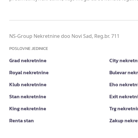
NS-Group Nekretnine doo Novi Sad, Reg.br. 711
POSLOVNE JEDINICE
Grad nekretnine
City nekretn
Royal nekretnine
Bulevar nek
Klub nekretnine
Eho nekretn
Stan nekretnine
Exit nekretn
King nekretnine
Trg nekretn
Renta stan
Zakup nekre