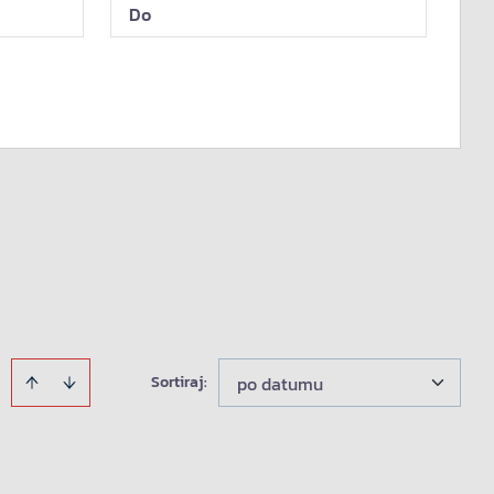
Sortiraj
:
po datumu