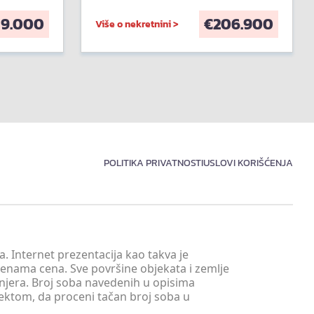
59.000
€
206.900
Više o nekretnini >
POLITIKA PRIVATNOSTI
USLOVI KORIŠĆENJA
. Internet prezentacija kao takva je
menama cena. Sve površine objekata i zemlje
injera. Broj soba navedenih u opisima
tektom, da proceni tačan broj soba u