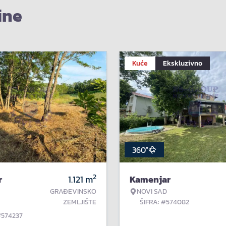
ine
Kuće
Ekskluzivno
360°
2
r
1.121
m
Kamenjar
GRAĐEVINSKO
NOVI SAD
ZEMLJIŠTE
ŠIFRA: #574082
#574237