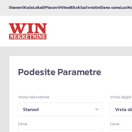
Stanovi
Kuće
Lokali
Placevi
Hitno!
Ekskluzivno
Snižene cene
Lux
No
Podesite Parametre
Vrsta nekretnine
Vrsta objek
Cena
Cena