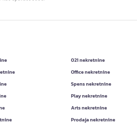
ine
021 nekretnine
retnine
Office nekretnine
ine
Spens nekretnine
ine
Play nekretnine
ine
Arts nekretnine
tnine
Prodaja nekretnine