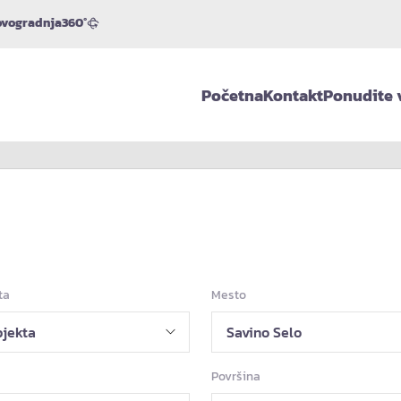
vogradnja
360°
Početna
Kontakt
Ponudite 
ta
Mesto
Površina