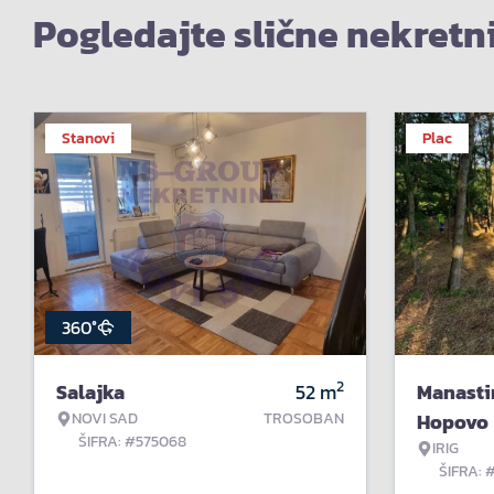
Pogledajte slične nekretn
Stanovi
Plac
360°
2
Salajka
52
m
Manasti
NOVI SAD
TROSOBAN
Hopovo
ŠIFRA: #575068
IRIG
ŠIFRA: 