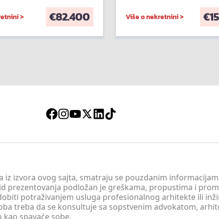
€
82.400
€
1
etnini >
Više o nekretnini >
 a iz izvora ovog sajta, smatraju se pouzdanim informacijama
v vid prezentovanja podložan je greškama, propustima i pro
obiti potraživanjem usluga profesionalnog arhitekte ili inž
soba treba da se konsultuje sa sopstvenim advokatom, arhi
o kao spavaće sobe.