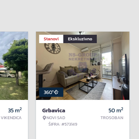
Stanovi
Ekskluzivno
360°
2
2
35
m
Grbavica
50
m
VIKENDICA
NOVI SAD
TROSOBAN
ŠIFRA: #573149