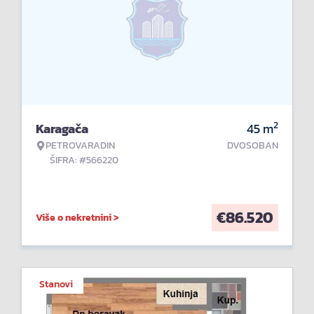
2
Karagača
45
m
PETROVARADIN
DVOSOBAN
ŠIFRA: #566220
€
86.520
Više o nekretnini >
Stanovi