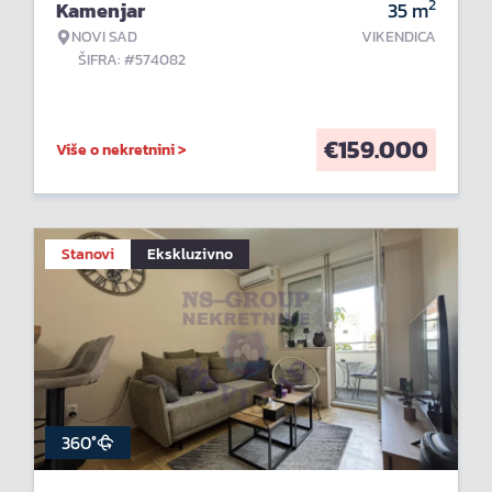
2
Kamenjar
35
m
NOVI SAD
VIKENDICA
ŠIFRA: #574082
€
159.000
Više o nekretnini >
Stanovi
Ekskluzivno
360°