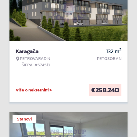
2
Karagača
132
m
PETROVARADIN
PETOSOBAN
ŠIFRA: #574519
€
258.240
Više o nekretnini >
Stanovi