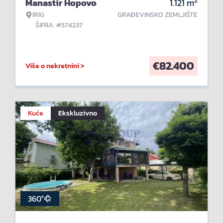
2
Manastir Hopovo
1.121
m
IRIG
GRAĐEVINSKO ZEMLJIŠTE
ŠIFRA: #574237
€
82.400
Više o nekretnini >
Kuće
Ekskluzivno
360°