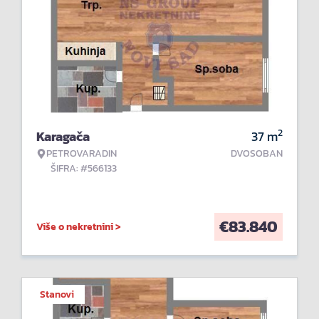
2
Karagača
37
m
PETROVARADIN
DVOSOBAN
ŠIFRA: #566133
€
83.840
Više o nekretnini >
Stanovi