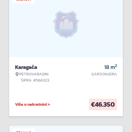
2
Karagača
18
m
PETROVARADIN
GARSONJERA
ŠIFRA: #566323
€
46.350
Više o nekretnini >