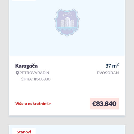
2
Karagača
37
m
PETROVARADIN
DVOSOBAN
ŠIFRA: #566330
€
83.840
Više o nekretnini >
Stanovi