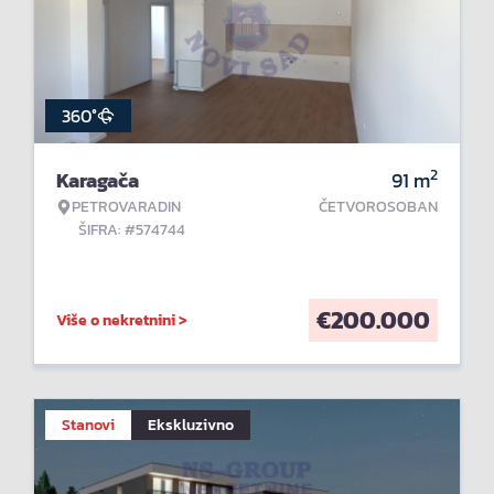
360°
2
Karagača
91
m
PETROVARADIN
ČETVOROSOBAN
ŠIFRA: #574744
€
200.000
Više o nekretnini >
Stanovi
Ekskluzivno