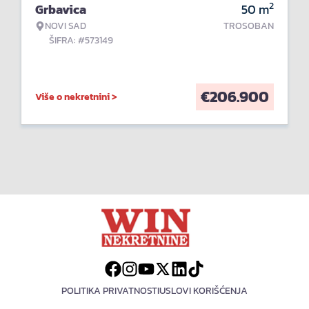
2
Grbavica
50
m
NOVI SAD
TROSOBAN
ŠIFRA: #573149
€
206.900
Više o nekretnini >
POLITIKA PRIVATNOSTI
USLOVI KORIŠĆENJA