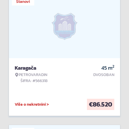
Stanovi
2
Karagača
45
m
PETROVARADIN
DVOSOBAN
ŠIFRA: #566318
€
86.520
Više o nekretnini >