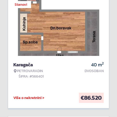
Stanovi
2
Karagača
40
m
PETROVARADIN
DVOSOBAN
ŠIFRA: #566401
€
86.520
Više o nekretnini >