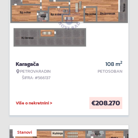
2
Karagača
108
m
PETROVARADIN
PETOSOBAN
ŠIFRA: #566137
€
208.270
Više o nekretnini >
Stanovi