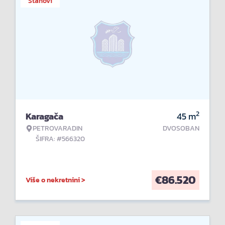
Stanovi
2
Karagača
45
m
PETROVARADIN
DVOSOBAN
ŠIFRA: #566320
€
86.520
Više o nekretnini >