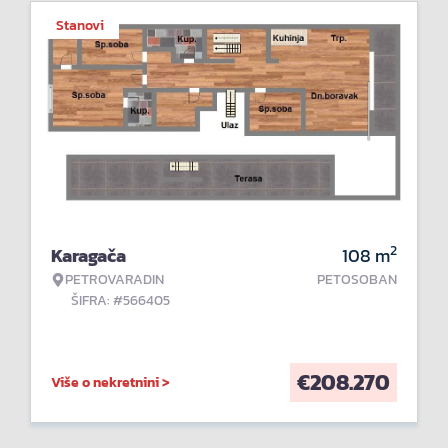
Stanovi
2
Karagača
108
m
PETROVARADIN
PETOSOBAN
ŠIFRA: #566405
€
208.270
Više o nekretnini >