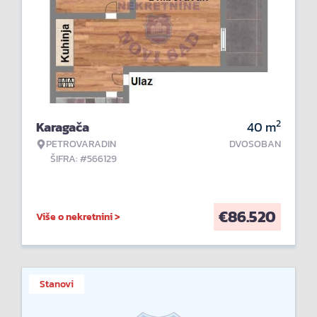
2
Karagača
40
m
PETROVARADIN
DVOSOBAN
ŠIFRA: #566129
€
86.520
Više o nekretnini >
Stanovi