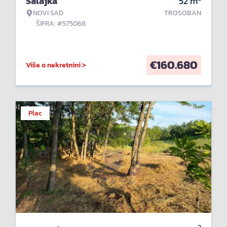
Salajka
52
m
NOVI SAD
TROSOBAN
ŠIFRA: #575068
€
160.680
Više o nekretnini >
Plac