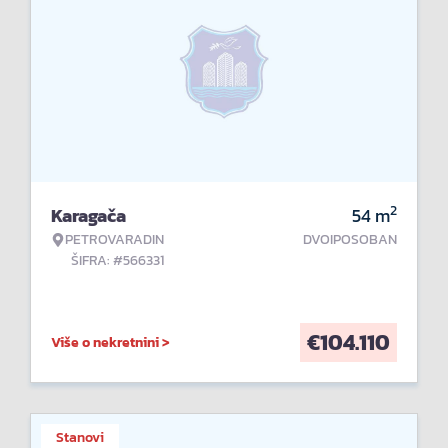
2
Karagača
54
m
PETROVARADIN
DVOIPOSOBAN
ŠIFRA: #566331
€
104.110
Više o nekretnini >
Stanovi