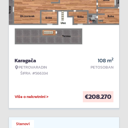
2
Karagača
108
m
PETROVARADIN
PETOSOBAN
ŠIFRA: #566334
€
208.270
Više o nekretnini >
Stanovi