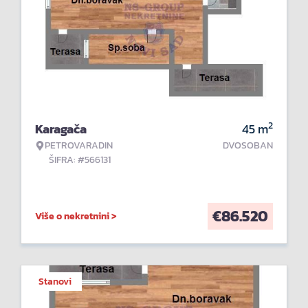
2
Karagača
45
m
PETROVARADIN
DVOSOBAN
ŠIFRA: #566131
€
86.520
Više o nekretnini >
Stanovi