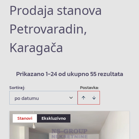
Prodaja stanova
Petrovaradin,
Karagača
Prikazano 1-24 od ukupno 55 rezultata
Sortiraj
:
Postavka:
po datumu
Stanovi
Ekskluzivno