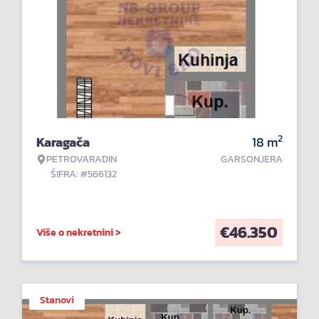
2
Karagača
18
m
PETROVARADIN
GARSONJERA
ŠIFRA: #566132
€
46.350
Više o nekretnini >
Stanovi