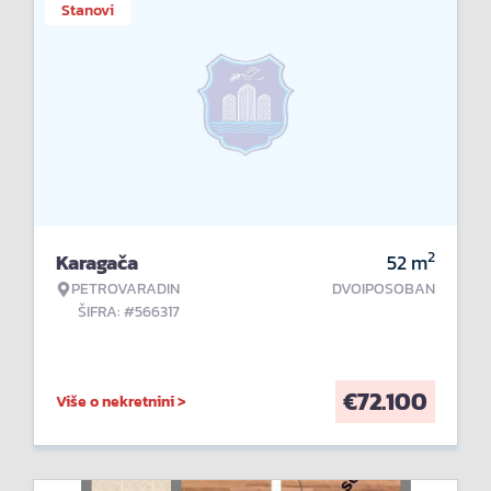
Stanovi
2
Karagača
52
m
PETROVARADIN
DVOIPOSOBAN
ŠIFRA: #566317
€
72.100
Više o nekretnini >