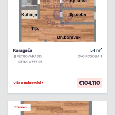
2
Karagača
54
m
PETROVARADIN
DVOIPOSOBAN
ŠIFRA: #566136
€
104.110
Više o nekretnini >
Stanovi