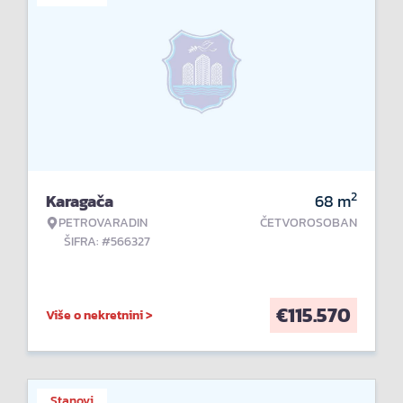
2
Karagača
68
m
PETROVARADIN
ČETVOROSOBAN
ŠIFRA: #566327
€
115.570
Više o nekretnini >
Stanovi