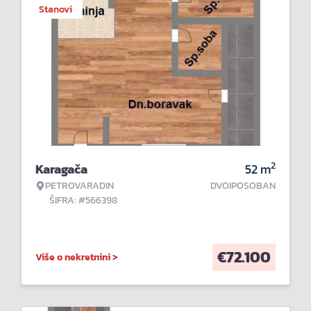
Stanovi
2
Karagača
52
m
PETROVARADIN
DVOIPOSOBAN
ŠIFRA: #566398
€
72.100
Više o nekretnini >