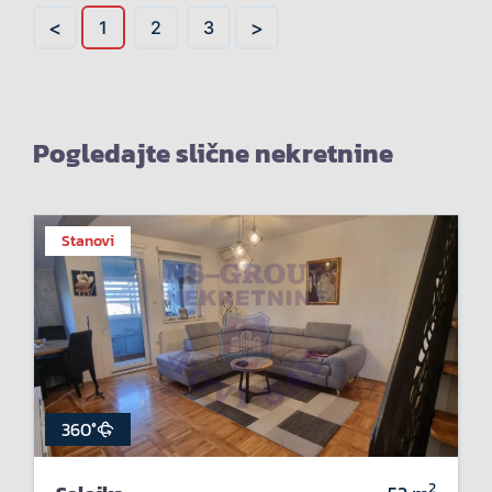
<
>
1
2
3
Pogledajte slične nekretnine
Stanovi
360°
2