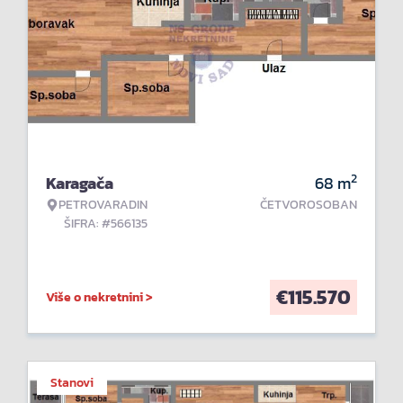
2
Karagača
68
m
PETROVARADIN
ČETVOROSOBAN
ŠIFRA: #566135
€
115.570
Više o nekretnini >
Stanovi