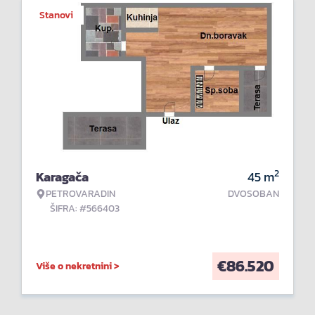
Stanovi
2
Karagača
45
m
PETROVARADIN
DVOSOBAN
ŠIFRA: #566403
€
86.520
Više o nekretnini >