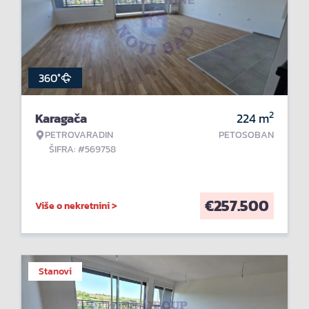
360°
2
Karagača
224
m
PETROVARADIN
PETOSOBAN
ŠIFRA: #569758
€
257.500
Više o nekretnini >
Stanovi