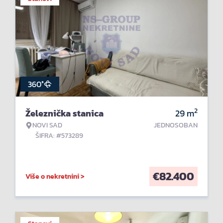
360°
2
Železnička stanica
29
m
NOVI SAD
JEDNOSOBAN
ŠIFRA: #573289
€
82.400
Više o nekretnini >