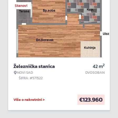
Stanovi
2
Železnička stanica
42
m
NOVI SAD
DVOSOBAN
ŠIFRA: #571522
€
123.960
Više o nekretnini >