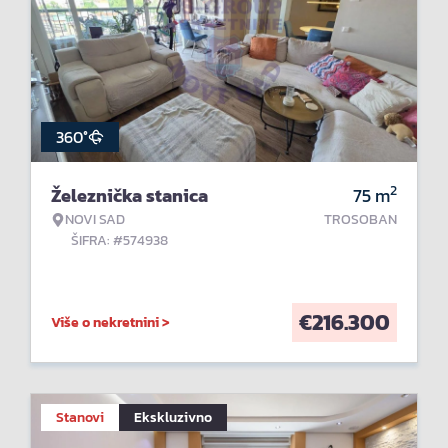
360°
2
Železnička stanica
75
m
NOVI SAD
TROSOBAN
ŠIFRA: #574938
€
216.300
Više o nekretnini >
Stanovi
Ekskluzivno