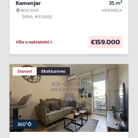
2
Kamenjar
35
m
NOVI SAD
VIKENDICA
ŠIFRA: #574082
€
159.000
Više o nekretnini >
Stanovi
Ekskluzivno
360°