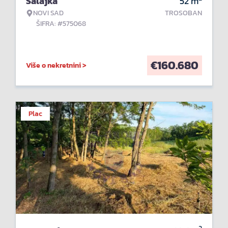
Salajka
52
m
NOVI SAD
TROSOBAN
ŠIFRA: #575068
€
160.680
Više o nekretnini >
Plac