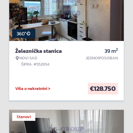
360°
2
Železnička stanica
39
m
NOVI SAD
JEDNOIPOSOBAN
ŠIFRA: #552654
€
128.750
Više o nekretnini >
Stanovi