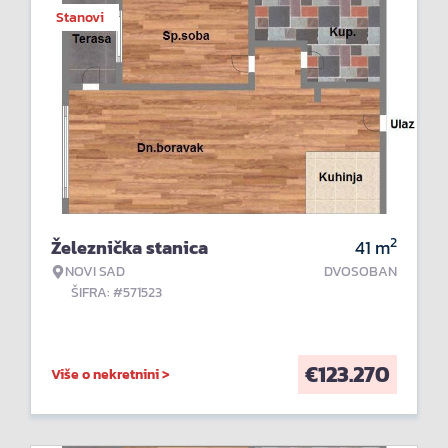
Stanovi
2
Železnička stanica
41
m
NOVI SAD
DVOSOBAN
ŠIFRA: #571523
€
123.270
Više o nekretnini >