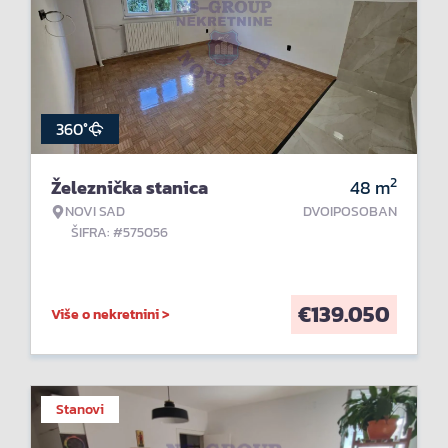
360°
2
Železnička stanica
48
m
NOVI SAD
DVOIPOSOBAN
ŠIFRA: #575056
€
139.050
Više o nekretnini >
Stanovi