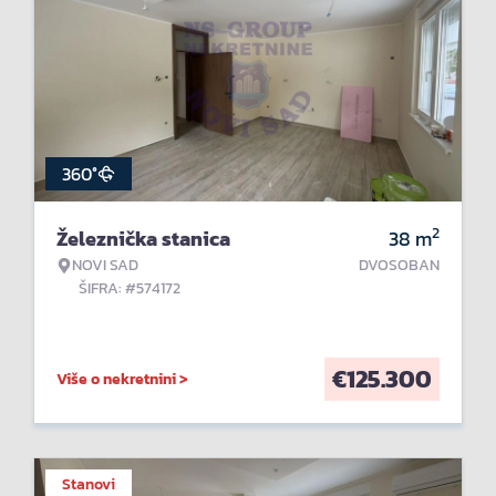
360°
2
Železnička stanica
38
m
NOVI SAD
DVOSOBAN
ŠIFRA: #574172
€
125.300
Više o nekretnini >
Stanovi