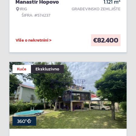
2
Manastir Hopovo
1.121
m
IRIG
GRAĐEVINSKO ZEMLJIŠTE
ŠIFRA: #574237
€
82.400
Više o nekretnini >
Kuće
Ekskluzivno
360°