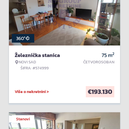
360°
2
Železnička stanica
75
m
NOVI SAD
ČETVOROSOBAN
ŠIFRA: #574999
€
193.130
Više o nekretnini >
Stanovi