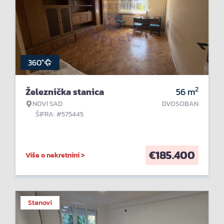
360°
2
Železnička stanica
56
m
NOVI SAD
DVOSOBAN
ŠIFRA: #575445
€
185.400
Više o nekretnini >
Stanovi