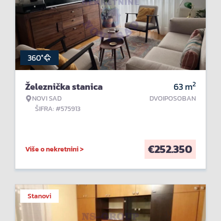
360°
2
Železnička stanica
63
m
NOVI SAD
DVOIPOSOBAN
ŠIFRA: #575913
€
252.350
Više o nekretnini >
Stanovi