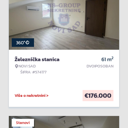
360°
2
Železnička stanica
61
m
NOVI SAD
DVOIPOSOBAN
ŠIFRA: #574177
€
176.000
Više o nekretnini >
Stanovi