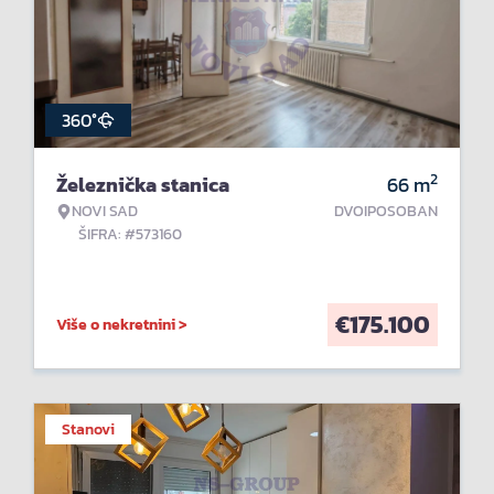
360°
2
Železnička stanica
66
m
NOVI SAD
DVOIPOSOBAN
ŠIFRA: #573160
€
175.100
Više o nekretnini >
Stanovi