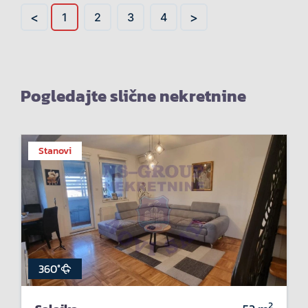
<
>
1
2
3
4
Pogledajte slične nekretnine
Stanovi
360°
2