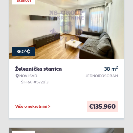
Stanovi
360°
2
Železnička stanica
38
m
NOVI SAD
JEDNOIPOSOBAN
ŠIFRA: #572813
€
135.960
Više o nekretnini >