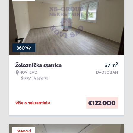
360°
2
Železnička stanica
37
m
NOVI SAD
DVOSOBAN
ŠIFRA: #574175
€
122.000
Više o nekretnini >
Stanovi