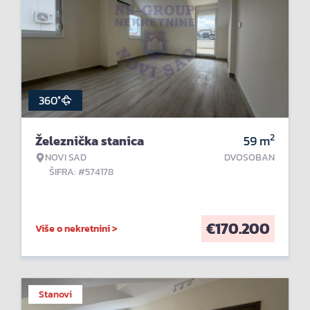
360°
2
Železnička stanica
59
m
NOVI SAD
DVOSOBAN
ŠIFRA: #574178
€
170.200
Više o nekretnini >
Stanovi