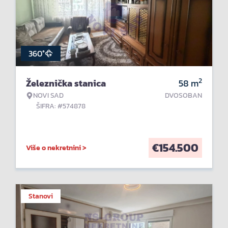
360°
2
Železnička stanica
58
m
NOVI SAD
DVOSOBAN
ŠIFRA: #574878
€
154.500
Više o nekretnini >
Stanovi