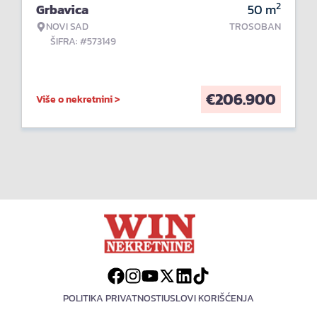
2
Grbavica
50
m
NOVI SAD
TROSOBAN
ŠIFRA: #573149
€
206.900
Više o nekretnini >
POLITIKA PRIVATNOSTI
USLOVI KORIŠĆENJA