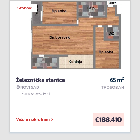
Stanovi
2
Železnička stanica
65
m
NOVI SAD
TROSOBAN
ŠIFRA: #571521
€
188.410
Više o nekretnini >