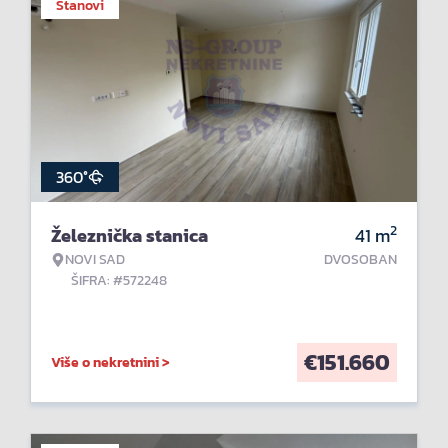
Stanovi
360°
2
Železnička stanica
41
m
NOVI SAD
DVOSOBAN
ŠIFRA: #572248
€
151.660
Više o nekretnini >