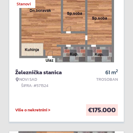
Stanovi
2
Železnička stanica
61
m
NOVI SAD
TROSOBAN
ŠIFRA: #571524
€
175.000
Više o nekretnini >