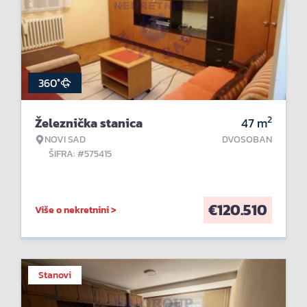
360°
2
Železnička stanica
47
m
NOVI SAD
DVOSOBAN
ŠIFRA: #575415
€
120.510
Više o nekretnini >
Stanovi