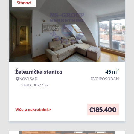
Stanovi
2
Železnička stanica
45
m
NOVI SAD
DVOIPOSOBAN
ŠIFRA: #572132
€
185.400
Više o nekretnini >