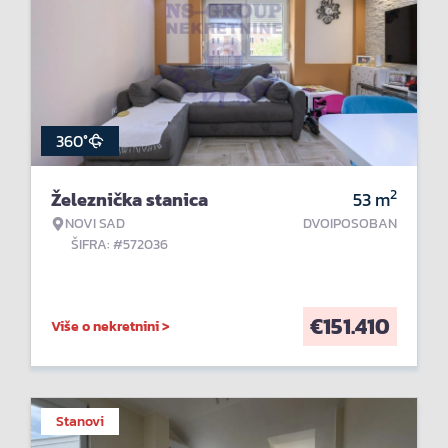
360°
2
Železnička stanica
53
m
NOVI SAD
DVOIPOSOBAN
ŠIFRA: #572036
€
151.410
Više o nekretnini >
Stanovi