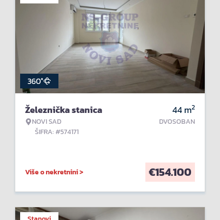
360°
2
Železnička stanica
44
m
NOVI SAD
DVOSOBAN
ŠIFRA: #574171
€
154.100
Više o nekretnini >
Stanovi