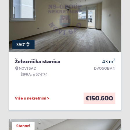
360°
2
Železnička stanica
43
m
NOVI SAD
DVOSOBAN
ŠIFRA: #574174
€
150.600
Više o nekretnini >
Stanovi