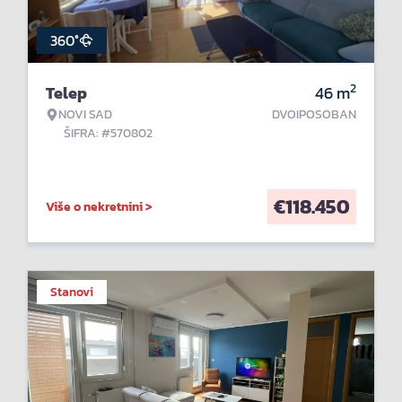
360°
2
Telep
46
m
NOVI SAD
DVOIPOSOBAN
ŠIFRA: #570802
€
118.450
Više o nekretnini >
Stanovi