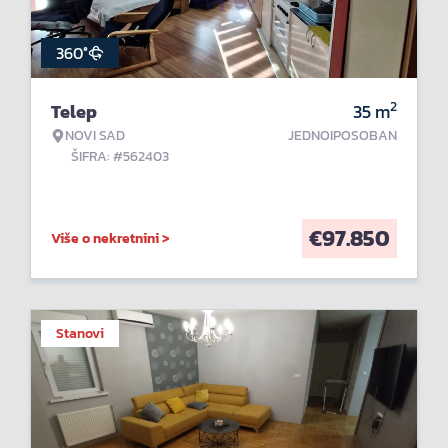
360°
2
Telep
35
m
NOVI SAD
JEDNOIPOSOBAN
ŠIFRA: #562403
€
97.850
Više o nekretnini >
Stanovi