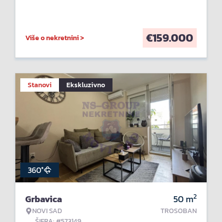
€
159.000
Više o nekretnini >
Stanovi
Ekskluzivno
360°
2
Grbavica
50
m
NOVI SAD
TROSOBAN
ŠIFRA: #573149