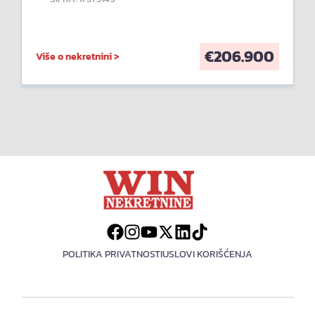
€
206.900
Više o nekretnini >
POLITIKA PRIVATNOSTI
USLOVI KORIŠĆENJA