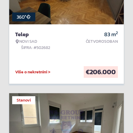
360°
2
Telep
83
m
NOVI SAD
ČETVOROSOBAN
ŠIFRA: #502682
€
206.000
Više o nekretnini >
Stanovi