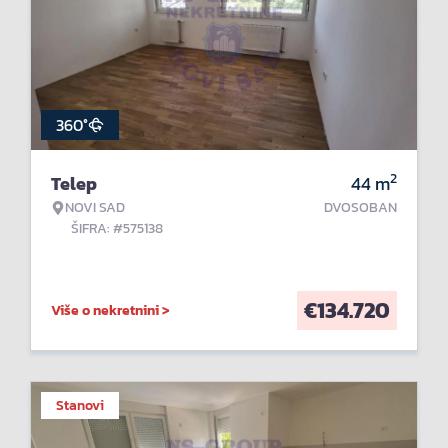
360°
2
Telep
44
m
NOVI SAD
DVOSOBAN
ŠIFRA: #575138
€
134.720
Više o nekretnini >
Stanovi