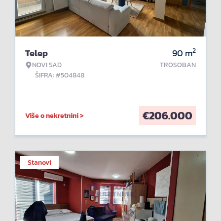
2
Telep
90
m
NOVI SAD
TROSOBAN
ŠIFRA: #504848
€
206.000
Više o nekretnini >
Stanovi