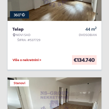
360°
2
Telep
44
m
NOVI SAD
DVOSOBAN
ŠIFRA: #537729
€
134.740
Više o nekretnini >
Stanovi