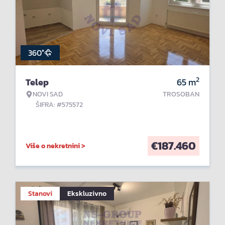
360°
2
Telep
65
m
NOVI SAD
TROSOBAN
ŠIFRA: #575572
€
187.460
Više o nekretnini >
Stanovi
Ekskluzivno