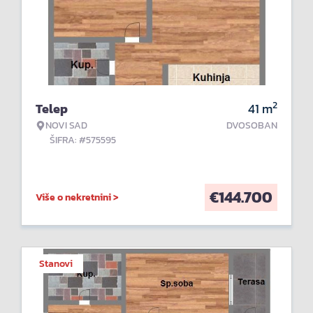
2
Telep
41
m
NOVI SAD
DVOSOBAN
ŠIFRA: #575595
€
144.700
Više o nekretnini >
Stanovi