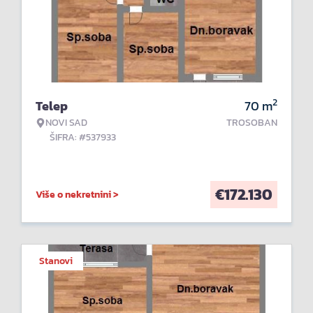
2
Telep
70
m
NOVI SAD
TROSOBAN
ŠIFRA: #537933
€
172.130
Više o nekretnini >
Stanovi