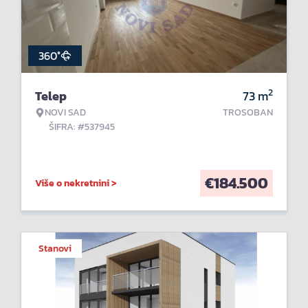
360°
2
Telep
73
m
NOVI SAD
TROSOBAN
ŠIFRA: #537945
€
184.500
Više o nekretnini >
Stanovi