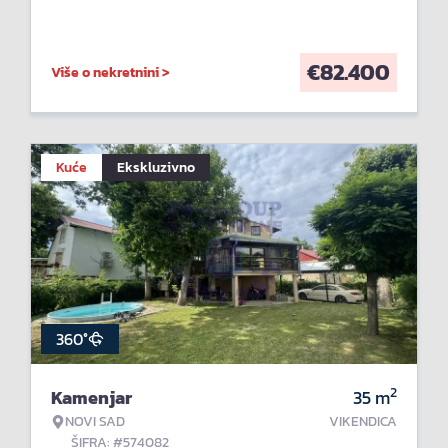
€
82.400
Više o nekretnini >
Kuće
Ekskluzivno
360°
2
Kamenjar
35
m
NOVI SAD
VIKENDICA
ŠIFRA: #574082