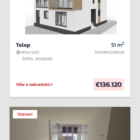
2
Telep
51
m
NOVI SAD
DVOIPOSOBAN
ŠIFRA: #526685
€
136.120
Više o nekretnini >
Stanovi