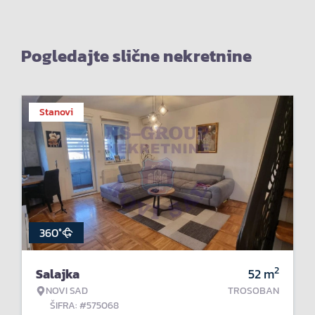
Pogledajte slične nekretnine
Stanovi
360°
2
Salajka
52
m
NOVI SAD
TROSOBAN
ŠIFRA: #575068