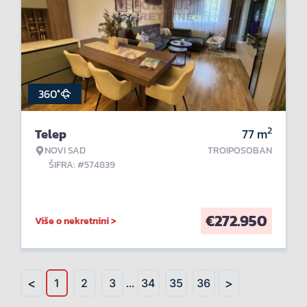
360°
2
Telep
77
m
NOVI SAD
TROIPOSOBAN
ŠIFRA: #574839
€
272.950
Više o nekretnini >
<
>
1
2
3
...
34
35
36