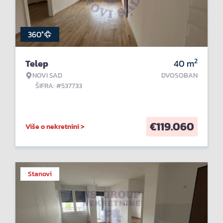
360°
2
Telep
40
m
NOVI SAD
DVOSOBAN
ŠIFRA: #537733
€
119.060
Više o nekretnini >
Stanovi