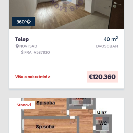
360°
2
Telep
40
m
NOVI SAD
DVOSOBAN
ŠIFRA: #537930
€
120.360
Više o nekretnini >
Stanovi