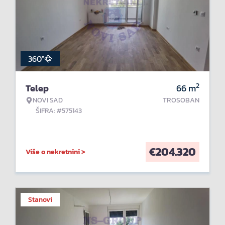
360°
2
Telep
66
m
NOVI SAD
TROSOBAN
ŠIFRA: #575143
€
204.320
Više o nekretnini >
Stanovi