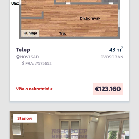
2
Telep
43
m
NOVI SAD
DVOSOBAN
ŠIFRA: #575652
€
123.160
Više o nekretnini >
Stanovi