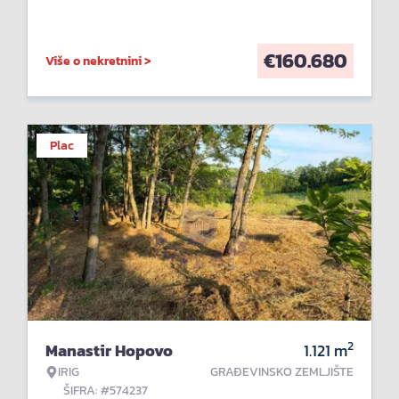
€
160.680
Više o nekretnini >
Plac
2
Manastir Hopovo
1.121
m
IRIG
GRAĐEVINSKO ZEMLJIŠTE
ŠIFRA: #574237