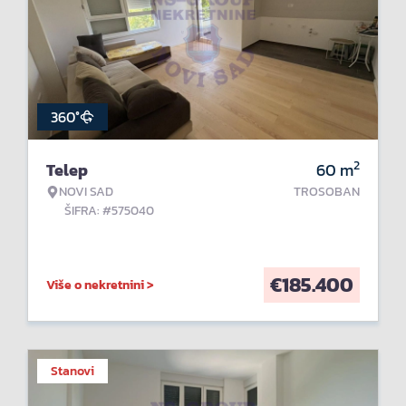
360°
2
Telep
60
m
NOVI SAD
TROSOBAN
ŠIFRA: #575040
€
185.400
Više o nekretnini >
Stanovi