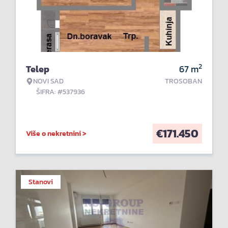
2
Telep
67
m
NOVI SAD
TROSOBAN
ŠIFRA: #537936
€
171.450
Više o nekretnini >
Stanovi