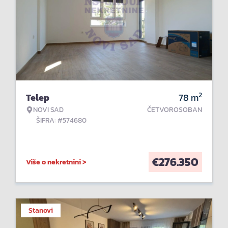
2
Telep
78
m
NOVI SAD
ČETVOROSOBAN
ŠIFRA: #574680
€
276.350
Više o nekretnini >
Stanovi