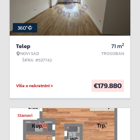
360°
2
Telep
71
m
NOVI SAD
TROSOBAN
ŠIFRA: #537742
€
179.880
Više o nekretnini >
Stanovi