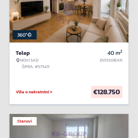
360°
2
Telep
40
m
NOVI SAD
DVOSOBAN
ŠIFRA: #575411
€
128.750
Više o nekretnini >
Stanovi