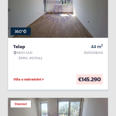
360°
2
Telep
44
m
NOVI SAD
DVOSOBAN
ŠIFRA: #575142
€
145.290
Više o nekretnini >
Stanovi