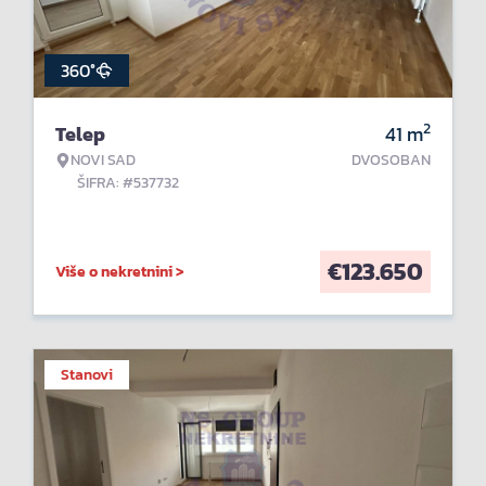
360°
2
Telep
41
m
NOVI SAD
DVOSOBAN
ŠIFRA: #537732
€
123.650
Više o nekretnini >
Stanovi