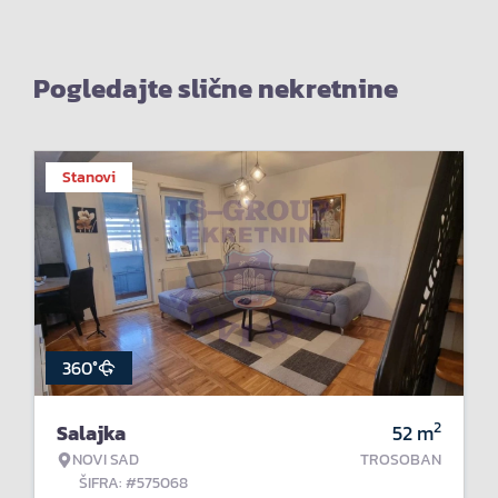
Pogledajte slične nekretnine
Stanovi
360°
2
Salajka
52
m
NOVI SAD
TROSOBAN
ŠIFRA: #575068