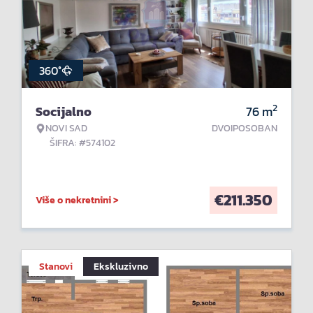
360°
2
Socijalno
76
m
NOVI SAD
DVOIPOSOBAN
ŠIFRA: #574102
€
211.350
Više o nekretnini >
Stanovi
Ekskluzivno