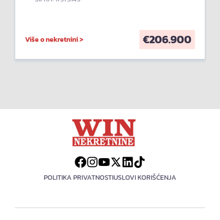
€
206.900
Više o nekretnini >
POLITIKA PRIVATNOSTI
USLOVI KORIŠĆENJA