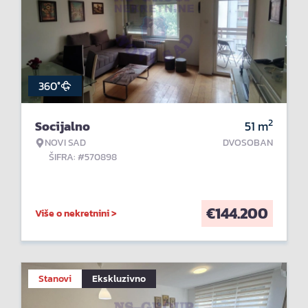
360°
2
Socijalno
51
m
NOVI SAD
DVOSOBAN
ŠIFRA: #570898
€
144.200
Više o nekretnini >
Stanovi
Ekskluzivno