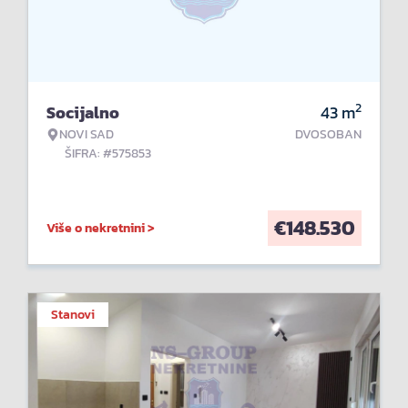
2
Socijalno
43
m
NOVI SAD
DVOSOBAN
ŠIFRA: #575853
€
148.530
Više o nekretnini >
Stanovi