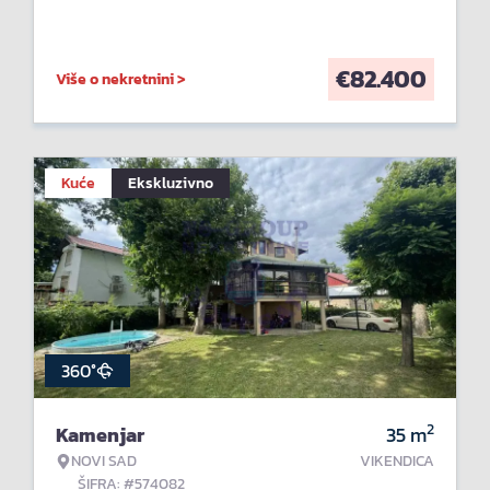
€
82.400
Više o nekretnini >
Kuće
Ekskluzivno
360°
2
Kamenjar
35
m
NOVI SAD
VIKENDICA
ŠIFRA: #574082