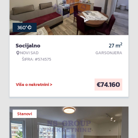
360°
2
Socijalno
27
m
NOVI SAD
GARSONJERA
ŠIFRA: #574575
€
74.160
Više o nekretnini >
Stanovi