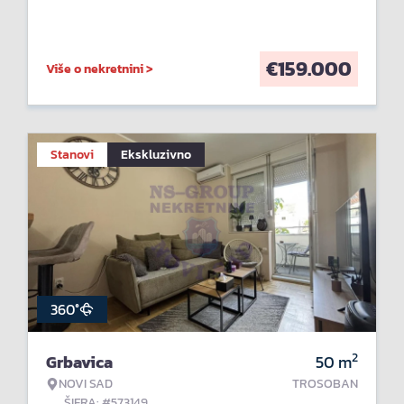
€
159.000
Više o nekretnini >
Stanovi
Ekskluzivno
360°
2
Grbavica
50
m
NOVI SAD
TROSOBAN
ŠIFRA: #573149