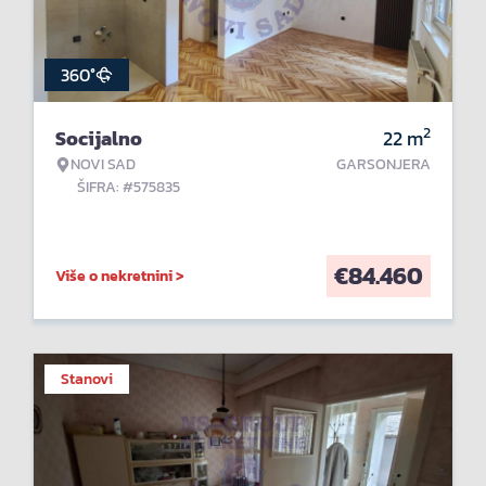
360°
2
Socijalno
22
m
NOVI SAD
GARSONJERA
ŠIFRA: #575835
€
84.460
Više o nekretnini >
Stanovi