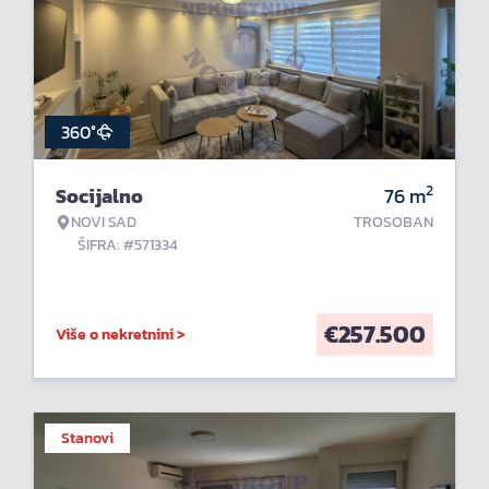
360°
2
Socijalno
76
m
NOVI SAD
TROSOBAN
ŠIFRA: #571334
€
257.500
Više o nekretnini >
Stanovi