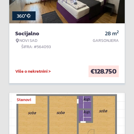
360°
2
Socijalno
28
m
NOVI SAD
GARSONJERA
ŠIFRA: #564093
€
128.750
Više o nekretnini >
Stanovi