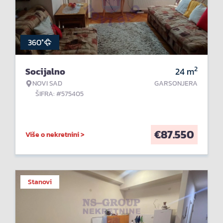
360°
2
Socijalno
24
m
NOVI SAD
GARSONJERA
ŠIFRA: #575405
€
87.550
Više o nekretnini >
Stanovi