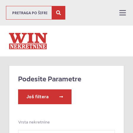
Podesite Parametre
Još filtera
Vrsta nekretnine