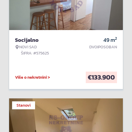
2
Socijalno
49
m
NOVI SAD
DVOIPOSOBAN
ŠIFRA: #575625
€
133.900
Više o nekretnini >
Stanovi