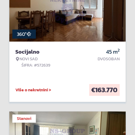
360°
2
Socijalno
45
m
NOVI SAD
DVOSOBAN
ŠIFRA: #572639
€
163.770
Više o nekretnini >
Stanovi