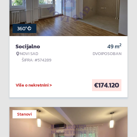
360°
2
Socijalno
49
m
NOVI SAD
DVOIPOSOBAN
ŠIFRA: #574289
€
174.120
Više o nekretnini >
Stanovi