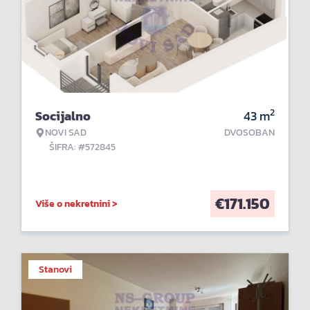
2
Socijalno
43
m
NOVI SAD
DVOSOBAN
ŠIFRA: #572845
€
171.150
Više o nekretnini >
Stanovi