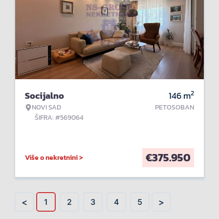
2
Socijalno
146
m
NOVI SAD
PETOSOBAN
ŠIFRA: #569064
€
375.950
Više o nekretnini >
<
>
1
2
3
4
5