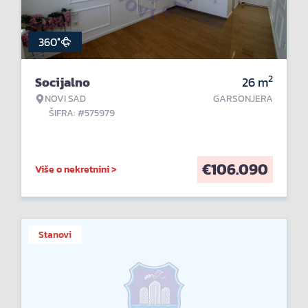
360°
2
Socijalno
26
m
NOVI SAD
GARSONJERA
ŠIFRA: #575979
€
106.090
Više o nekretnini >
Stanovi