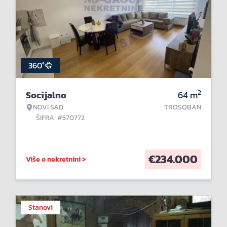
360°
2
Socijalno
64
m
NOVI SAD
TROSOBAN
ŠIFRA: #570772
€
234.000
Više o nekretnini >
Stanovi