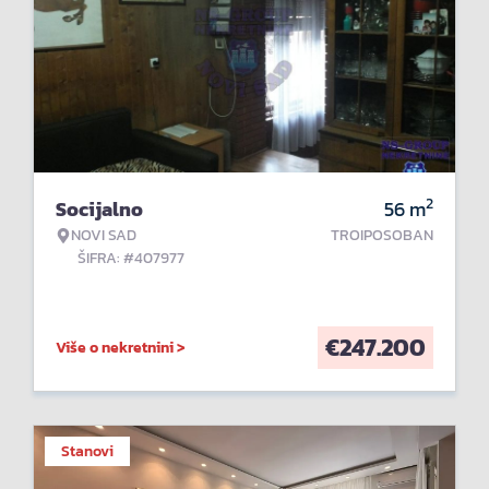
2
Socijalno
56
m
NOVI SAD
TROIPOSOBAN
ŠIFRA: #407977
€
247.200
Više o nekretnini >
Stanovi