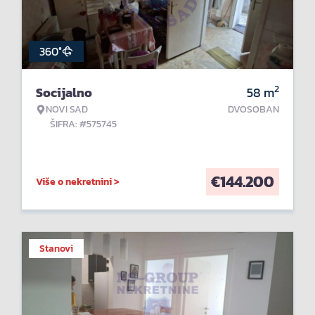
360°
2
Socijalno
58
m
NOVI SAD
DVOSOBAN
ŠIFRA: #575745
€
144.200
Više o nekretnini >
Stanovi