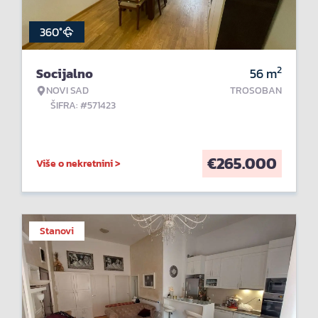
360°
2
Socijalno
56
m
NOVI SAD
TROSOBAN
ŠIFRA: #571423
€
265.000
Više o nekretnini >
Stanovi