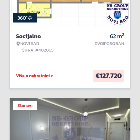
360°
2
Socijalno
62
m
NOVI SAD
DVOIPOSOBAN
ŠIFRA: #402065
€
127.720
Više o nekretnini >
Stanovi