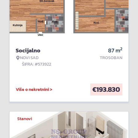
2
Socijalno
87
m
NOVI SAD
TROSOBAN
ŠIFRA: #573922
€
193.830
Više o nekretnini >
Stanovi