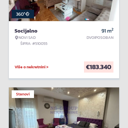
360°
2
Socijalno
91
m
NOVI SAD
DVOIPOSOBAN
ŠIFRA: #510055
€
183.340
Više o nekretnini >
Stanovi