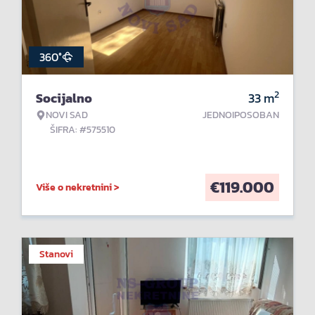
360°
2
Socijalno
33
m
NOVI SAD
JEDNOIPOSOBAN
ŠIFRA: #575510
€
119.000
Više o nekretnini >
Stanovi