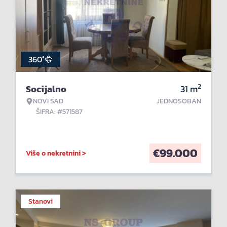
360°
2
Socijalno
31
m
NOVI SAD
JEDNOSOBAN
ŠIFRA: #571587
€
99.000
Više o nekretnini >
Stanovi