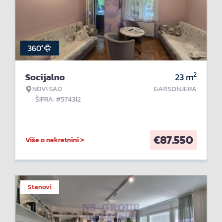
360°
2
Socijalno
23
m
NOVI SAD
GARSONJERA
ŠIFRA: #574312
€
87.550
Više o nekretnini >
Stanovi