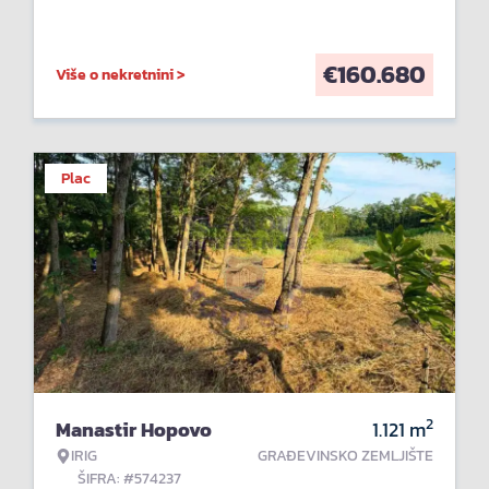
€
160.680
Više o nekretnini >
Plac
2
Manastir Hopovo
1.121
m
IRIG
GRAĐEVINSKO ZEMLJIŠTE
ŠIFRA: #574237