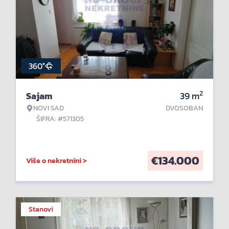
360°
2
Sajam
39
m
NOVI SAD
DVOSOBAN
ŠIFRA: #571305
€
134.000
Više o nekretnini >
Stanovi