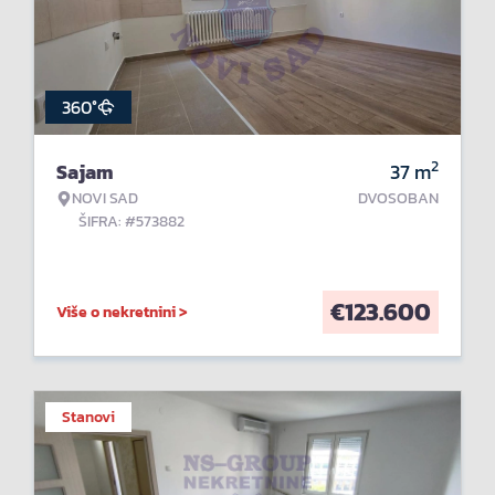
360°
2
Sajam
37
m
NOVI SAD
DVOSOBAN
ŠIFRA: #573882
€
123.600
Više o nekretnini >
Stanovi