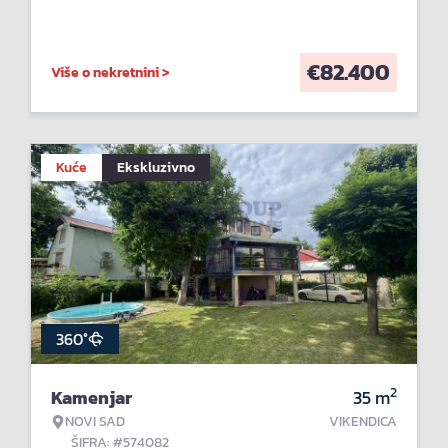
€
82.400
Više o nekretnini >
Kuće
Ekskluzivno
360°
2
Kamenjar
35
m
NOVI SAD
VIKENDICA
ŠIFRA: #574082