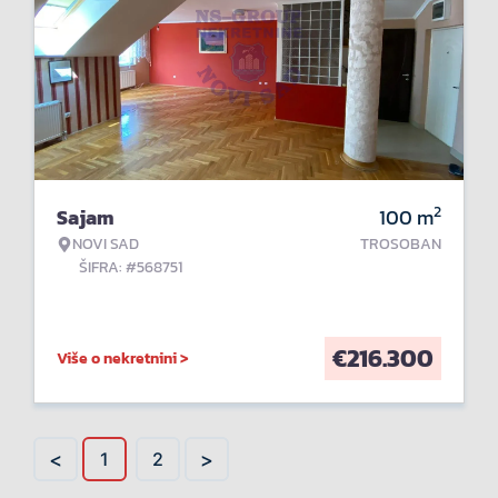
2
Sajam
100
m
NOVI SAD
TROSOBAN
ŠIFRA: #568751
€
216.300
Više o nekretnini >
<
>
1
2