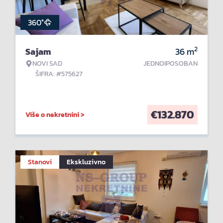
360°
2
Sajam
36
m
NOVI SAD
JEDNOIPOSOBAN
ŠIFRA: #575627
€
132.870
Više o nekretnini >
Stanovi
Ekskluzivno