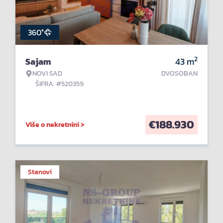
360°
2
Sajam
43
m
NOVI SAD
DVOSOBAN
ŠIFRA: #520359
€
188.930
Više o nekretnini >
Stanovi