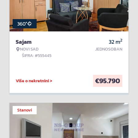
360°
2
Sajam
32
m
NOVI SAD
JEDNOSOBAN
ŠIFRA: #555445
€
95.790
Više o nekretnini >
Stanovi