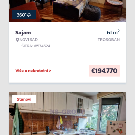
360°
2
Sajam
61
m
NOVI SAD
TROSOBAN
ŠIFRA: #574524
€
194.770
Više o nekretnini >
Stanovi