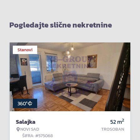
Pogledajte slične nekretnine
Stanovi
360°
2
Salajka
52
m
NOVI SAD
TROSOBAN
ŠIFRA: #575068