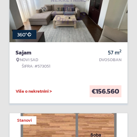
360°
2
Sajam
57
m
NOVI SAD
DVOSOBAN
ŠIFRA: #573051
€
156.560
Više o nekretnini >
Stanovi