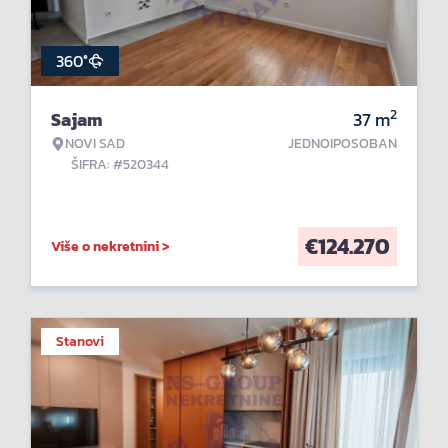
360°
2
Sajam
37
m
NOVI SAD
JEDNOIPOSOBAN
ŠIFRA: #520344
€
124.270
Više o nekretnini >
Stanovi