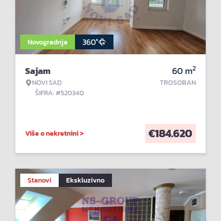
360°
Novogradnja
2
Sajam
60
m
NOVI SAD
TROSOBAN
ŠIFRA: #520340
€
184.620
Više o nekretnini >
Stanovi
Ekskluzivno