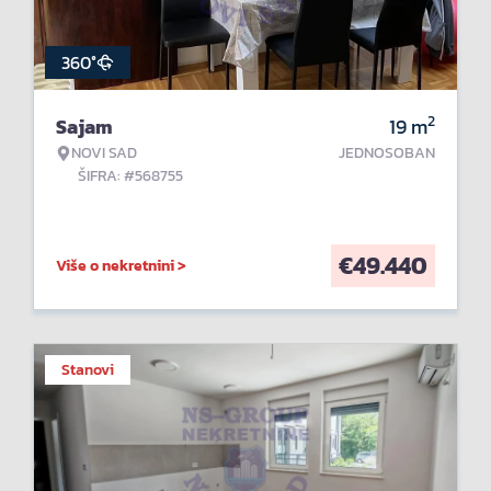
360°
2
Sajam
19
m
NOVI SAD
JEDNOSOBAN
ŠIFRA: #568755
€
49.440
Više o nekretnini >
Stanovi