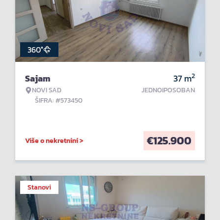
360°
2
Sajam
37
m
NOVI SAD
JEDNOIPOSOBAN
ŠIFRA: #573450
€
125.900
Više o nekretnini >
Stanovi