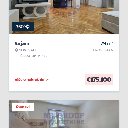
360°
2
Sajam
79
m
NOVI SAD
TROSOBAN
ŠIFRA: #575156
€
175.100
Više o nekretnini >
Stanovi