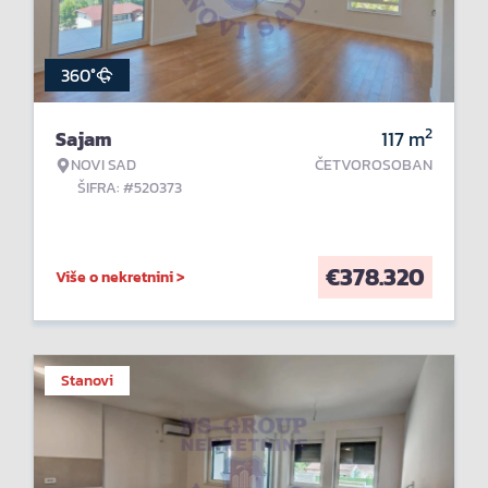
360°
2
Sajam
117
m
NOVI SAD
ČETVOROSOBAN
ŠIFRA: #520373
€
378.320
Više o nekretnini >
Stanovi