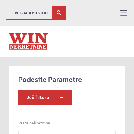
Podesite Parametre
Još filtera
Vrsta nekretnine