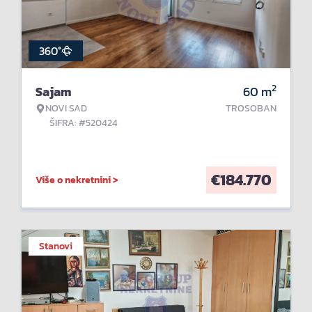
360°
2
Sajam
60
m
NOVI SAD
TROSOBAN
ŠIFRA: #520424
€
184.770
Više o nekretnini >
Stanovi