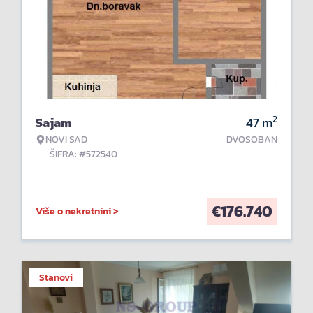
2
Sajam
47
m
NOVI SAD
DVOSOBAN
ŠIFRA: #572540
€
176.740
Više o nekretnini >
Stanovi