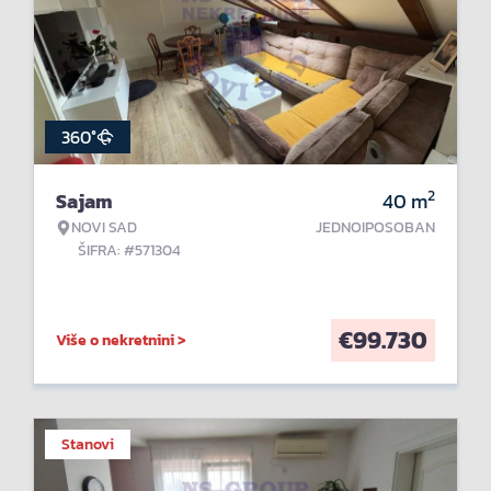
360°
2
Sajam
40
m
NOVI SAD
JEDNOIPOSOBAN
ŠIFRA: #571304
€
99.730
Više o nekretnini >
Stanovi