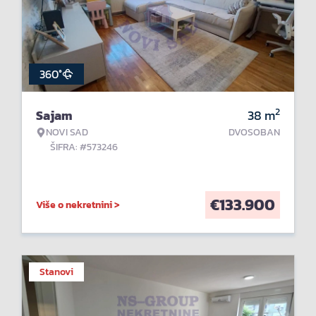
360°
2
Sajam
38
m
NOVI SAD
DVOSOBAN
ŠIFRA: #573246
€
133.900
Više o nekretnini >
Stanovi