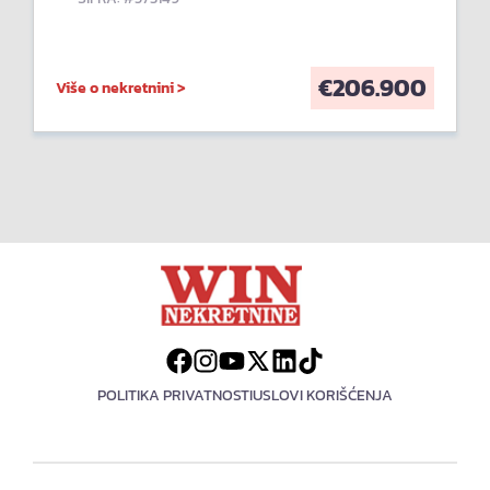
€
206.900
Više o nekretnini >
POLITIKA PRIVATNOSTI
USLOVI KORIŠĆENJA