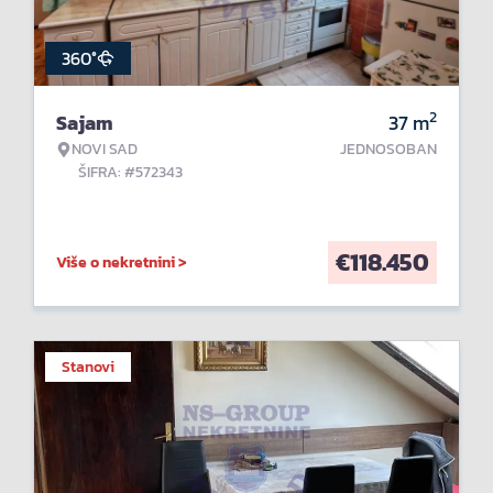
360°
2
Sajam
37
m
NOVI SAD
JEDNOSOBAN
ŠIFRA: #572343
€
118.450
Više o nekretnini >
Stanovi