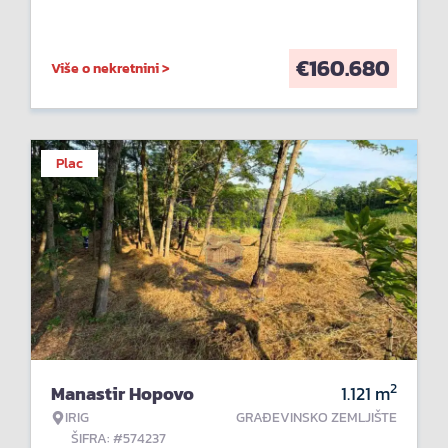
€
160.680
Više o nekretnini >
Plac
2
Manastir Hopovo
1.121
m
IRIG
GRAĐEVINSKO ZEMLJIŠTE
ŠIFRA: #574237