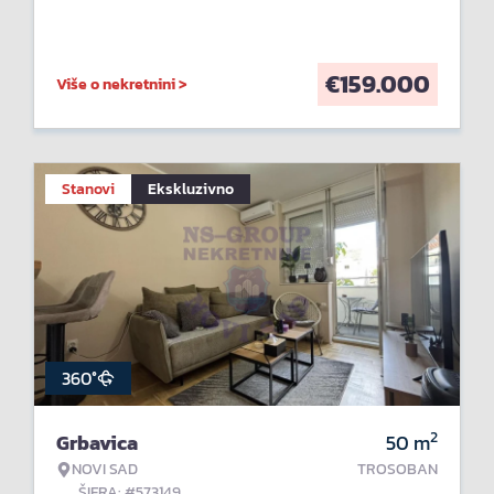
€
159.000
Više o nekretnini >
Stanovi
Ekskluzivno
360°
2
Grbavica
50
m
NOVI SAD
TROSOBAN
ŠIFRA: #573149