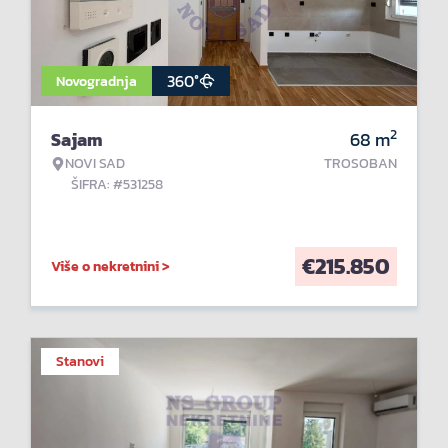
360°
Novogradnja
2
Sajam
68
m
NOVI SAD
TROSOBAN
ŠIFRA: #531258
€
215.850
Više o nekretnini >
Stanovi