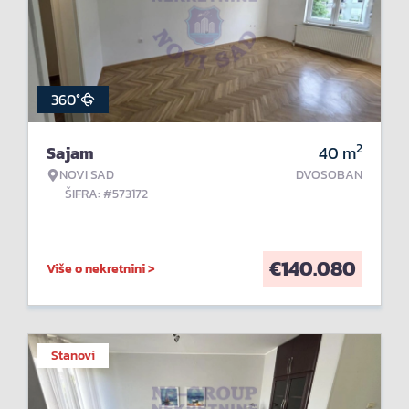
360°
2
Sajam
40
m
NOVI SAD
DVOSOBAN
ŠIFRA: #573172
€
140.080
Više o nekretnini >
Stanovi