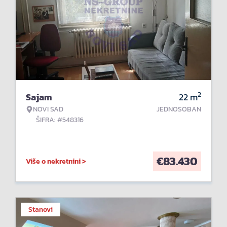
2
Sajam
22
m
NOVI SAD
JEDNOSOBAN
ŠIFRA: #548316
€
83.430
Više o nekretnini >
Stanovi