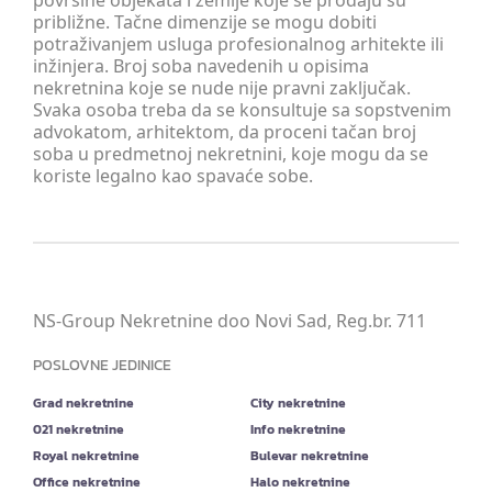
površine objekata i zemlje koje se prodaju su
približne. Tačne dimenzije se mogu dobiti
potraživanjem usluga profesionalnog arhitekte ili
inžinjera. Broj soba navedenih u opisima
nekretnina koje se nude nije pravni zaključak.
Svaka osoba treba da se konsultuje sa sopstvenim
advokatom, arhitektom, da proceni tačan broj
soba u predmetnoj nekretnini, koje mogu da se
koriste legalno kao spavaće sobe.
NS-Group Nekretnine doo Novi Sad, Reg.br. 711
POSLOVNE JEDINICE
Grad nekretnine
City nekretnine
021 nekretnine
Info nekretnine
Royal nekretnine
Bulevar nekretnine
Office nekretnine
Halo nekretnine