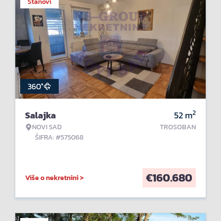
Stanovi
360°
2
Salajka
52
m
NOVI SAD
TROSOBAN
ŠIFRA: #575068
€
160.680
Više o nekretnini >