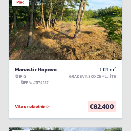
Plac
2
Manastir Hopovo
1.121
m
IRIG
GRAĐEVINSKO ZEMLJIŠTE
ŠIFRA: #574237
€
82.400
Više o nekretnini >