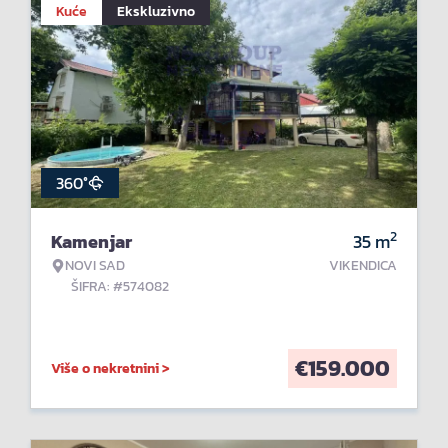
Kuće
Ekskluzivno
360°
2
Kamenjar
35
m
NOVI SAD
VIKENDICA
ŠIFRA: #574082
€
159.000
Više o nekretnini >