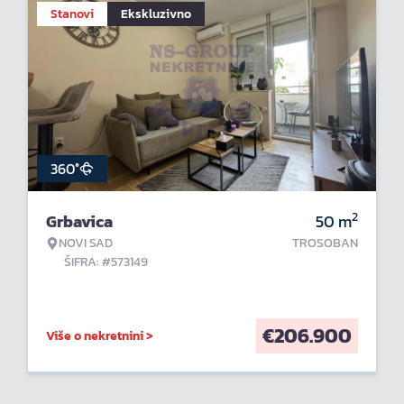
Stanovi
Ekskluzivno
360°
2
Grbavica
50
m
NOVI SAD
TROSOBAN
ŠIFRA: #573149
€
206.900
Više o nekretnini >