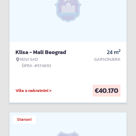
2
Klisa - Mali Beograd
24
m
NOVI SAD
GARSONJERA
ŠIFRA: #574693
€
40.170
Više o nekretnini >
Stanovi