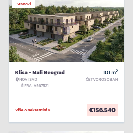
Stanovi
2
Klisa - Mali Beograd
101
m
NOVI SAD
ČETVOROSOBAN
ŠIFRA: #567521
€
156.540
Više o nekretnini >