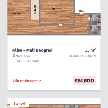
2
Klisa - Mali Beograd
33
m
NOVI SAD
JEDNOIPOSOBAN
ŠIFRA: #574001
€
61.800
Više o nekretnini >
Stanovi