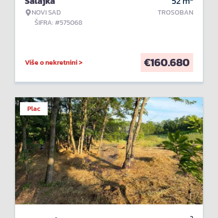
Salajka
52
m
NOVI SAD
TROSOBAN
ŠIFRA: #575068
€
160.680
Više o nekretnini >
Plac