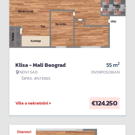
2
Klisa - Mali Beograd
55
m
NOVI SAD
DVOIPOSOBAN
ŠIFRA: #573965
€
124.250
Više o nekretnini >
Stanovi