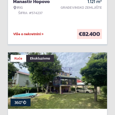
2
Manastir Hopovo
1.121
m
IRIG
GRAĐEVINSKO ZEMLJIŠTE
ŠIFRA: #574237
€
82.400
Više o nekretnini >
Kuće
Ekskluzivno
360°