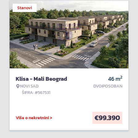
Stanovi
2
Klisa - Mali Beograd
46
m
NOVI SAD
DVOIPOSOBAN
ŠIFRA: #567531
€
99.390
Više o nekretnini >