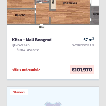
2
Klisa - Mali Beograd
57
m
NOVI SAD
DVOIPOSOBAN
ŠIFRA: #574610
€
101.970
Više o nekretnini >
Stanovi