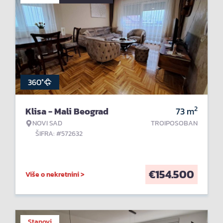
360°
2
Klisa - Mali Beograd
73
m
NOVI SAD
TROIPOSOBAN
ŠIFRA: #572632
€
154.500
Više o nekretnini >
Stanovi