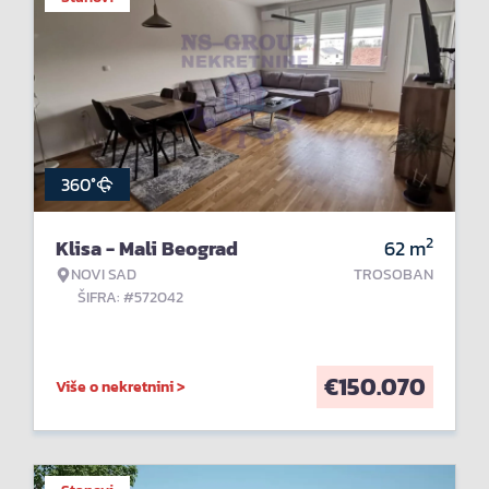
360°
2
Klisa - Mali Beograd
62
m
NOVI SAD
TROSOBAN
ŠIFRA: #572042
€
150.070
Više o nekretnini >