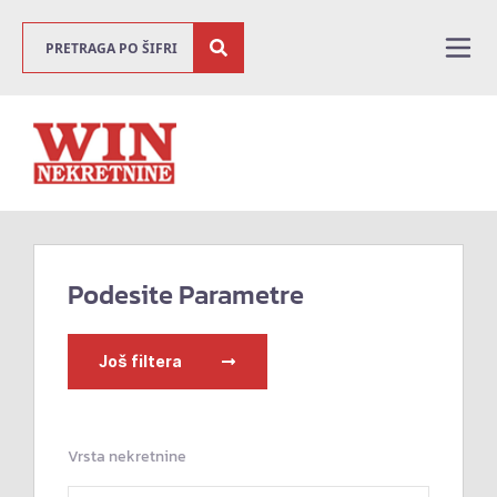
Podesite Parametre
Još filtera
Vrsta nekretnine