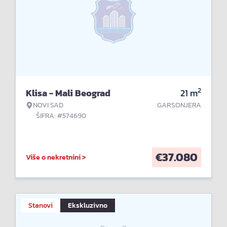
2
Klisa - Mali Beograd
21
m
NOVI SAD
GARSONJERA
ŠIFRA: #574690
€
37.080
Više o nekretnini >
Stanovi
Ekskluzivno