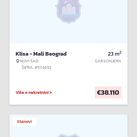
2
Klisa - Mali Beograd
23
m
NOVI SAD
GARSONJERA
ŠIFRA: #574692
€
38.110
Više o nekretnini >
Stanovi