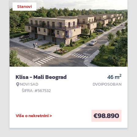
Stanovi
2
Klisa - Mali Beograd
46
m
NOVI SAD
DVOIPOSOBAN
ŠIFRA: #567532
€
98.890
Više o nekretnini >