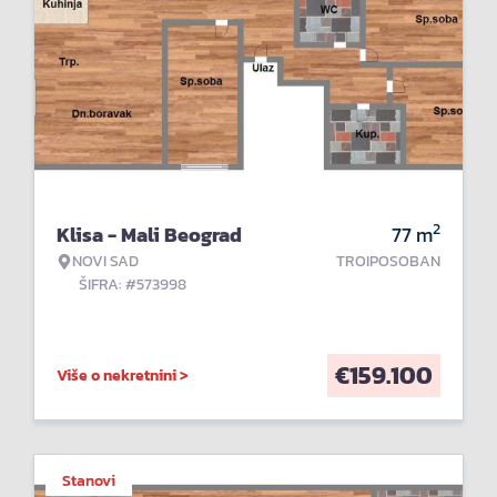
2
Klisa - Mali Beograd
77
m
NOVI SAD
TROIPOSOBAN
ŠIFRA: #573998
€
159.100
Više o nekretnini >
Stanovi