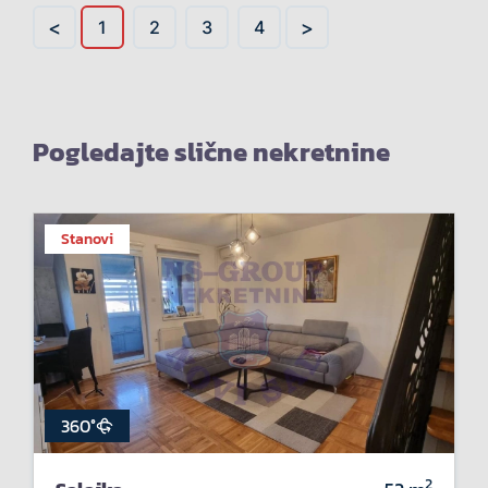
<
>
1
2
3
4
Pogledajte slične nekretnine
Stanovi
360°
2