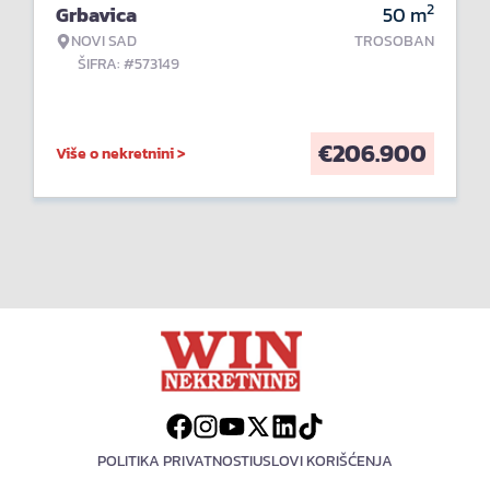
2
Grbavica
50
m
NOVI SAD
TROSOBAN
ŠIFRA: #573149
€
206.900
Više o nekretnini >
POLITIKA PRIVATNOSTI
USLOVI KORIŠĆENJA