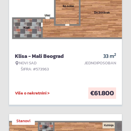
2
Klisa - Mali Beograd
33
m
NOVI SAD
JEDNOIPOSOBAN
ŠIFRA: #573963
€
61.800
Više o nekretnini >
Stanovi