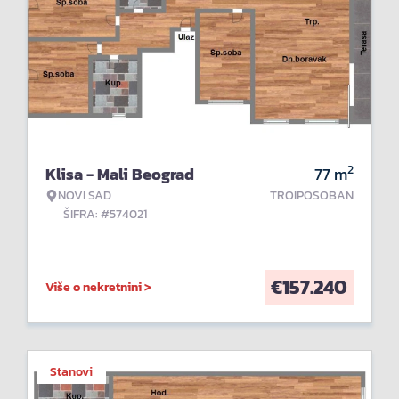
2
Klisa - Mali Beograd
77
m
NOVI SAD
TROIPOSOBAN
ŠIFRA: #574021
€
157.240
Više o nekretnini >
Stanovi