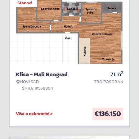
Stanovi
2
Klisa - Mali Beograd
71
m
NOVI SAD
TROIPOSOBAN
ŠIFRA: #568804
€
136.150
Više o nekretnini >