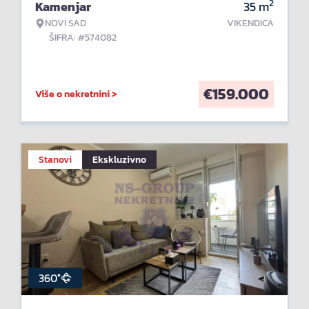
2
Kamenjar
35
m
NOVI SAD
VIKENDICA
ŠIFRA: #574082
€
159.000
Više o nekretnini >
Stanovi
Ekskluzivno
360°