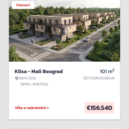
Stanovi
2
Klisa - Mali Beograd
101
m
NOVI SAD
ČETVOROSOBAN
ŠIFRA: #567534
€
156.540
Više o nekretnini >