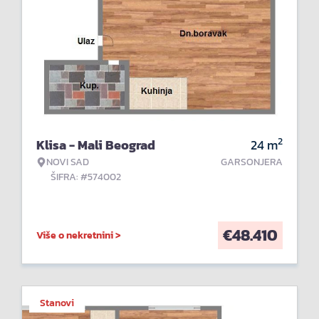
2
Klisa - Mali Beograd
24
m
NOVI SAD
GARSONJERA
ŠIFRA: #574002
€
48.410
Više o nekretnini >
Stanovi