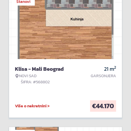
Stanovi
2
Klisa - Mali Beograd
21
m
NOVI SAD
GARSONJERA
ŠIFRA: #568802
€
44.170
Više o nekretnini >