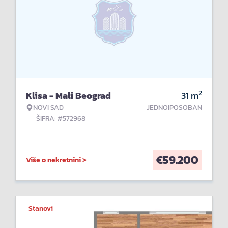
2
Klisa - Mali Beograd
31
m
NOVI SAD
JEDNOIPOSOBAN
ŠIFRA: #572968
€
59.200
Više o nekretnini >
Stanovi