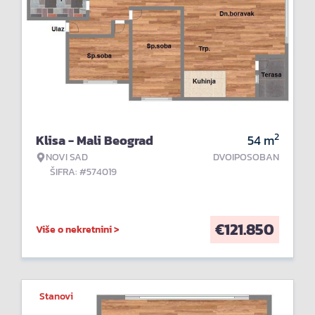
2
Klisa - Mali Beograd
54
m
NOVI SAD
DVOIPOSOBAN
ŠIFRA: #574019
€
121.850
Više o nekretnini >
Stanovi