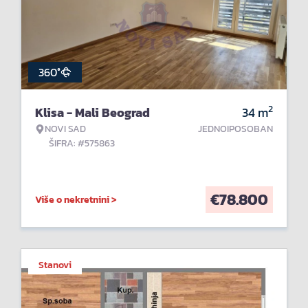
360°
2
Klisa - Mali Beograd
34
m
NOVI SAD
JEDNOIPOSOBAN
ŠIFRA: #575863
€
78.800
Više o nekretnini >
Stanovi