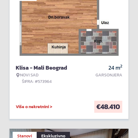
2
Klisa - Mali Beograd
24
m
NOVI SAD
GARSONJERA
ŠIFRA: #573964
€
48.410
Više o nekretnini >
Stanovi
Ekskluzivno