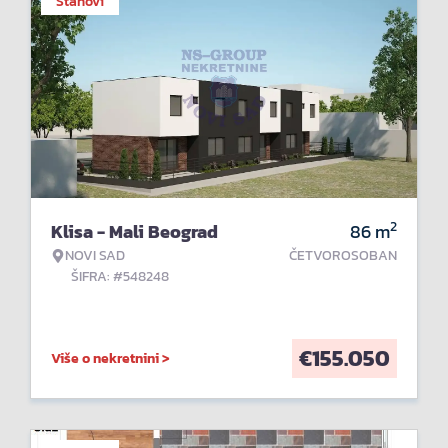
Stanovi
2
Klisa - Mali Beograd
86
m
NOVI SAD
ČETVOROSOBAN
ŠIFRA: #548248
€
155.050
Više o nekretnini >