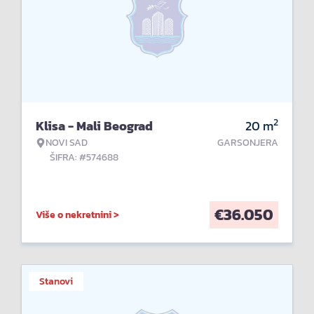
2
Klisa - Mali Beograd
20
m
NOVI SAD
GARSONJERA
ŠIFRA: #574688
€
36.050
Više o nekretnini >
Stanovi