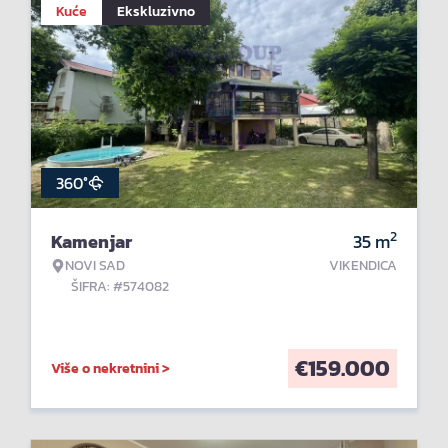
Kuće
Ekskluzivno
360°
2
Kamenjar
35
m
NOVI SAD
VIKENDICA
ŠIFRA: #574082
€
159.000
Više o nekretnini >