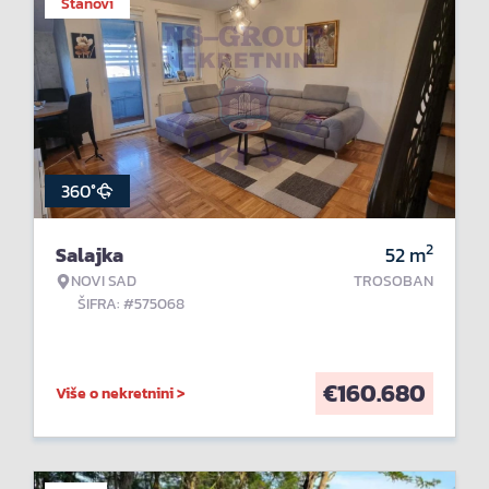
Stanovi
360°
2
Salajka
52
m
NOVI SAD
TROSOBAN
ŠIFRA: #575068
€
160.680
Više o nekretnini >