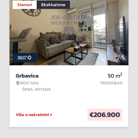
Stanovi
Ekskluzivno
360°
2
Grbavica
50
m
NOVI SAD
TROSOBAN
ŠIFRA: #573149
€
206.900
Više o nekretnini >