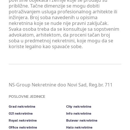
površine objekata i zemlje koje se prodaju su
približne. Tačne dimenzije se mogu dobiti
potraživanjem usluga profesionalnog arhitekte ili
inžinjera. Broj soba navedenih u opisima
nekretnina koje se nude nije pravni zaključak.
Svaka osoba treba da se konsultuje sa sopstvenim
advokatom, arhitektom, da proceni tačan broj
soba u predmetnoj nekretnini, koje mogu da se
koriste legalno kao spavaće sobe.
NS-Group Nekretnine doo Novi Sad, Reg.br. 711
POSLOVNE JEDINICE
Grad nekretnine
City nekretnine
021 nekretnine
Info nekretnine
Royal nekretnine
Bulevar nekretnine
Office nekretnine
Halo nekretnine