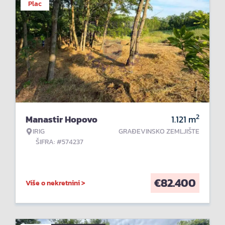
Plac
2
Manastir Hopovo
1.121
m
IRIG
GRAĐEVINSKO ZEMLJIŠTE
ŠIFRA: #574237
€
82.400
Više o nekretnini >