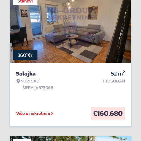
Stanovi
360°
2
Salajka
52
m
NOVI SAD
TROSOBAN
ŠIFRA: #575068
€
160.680
Više o nekretnini >