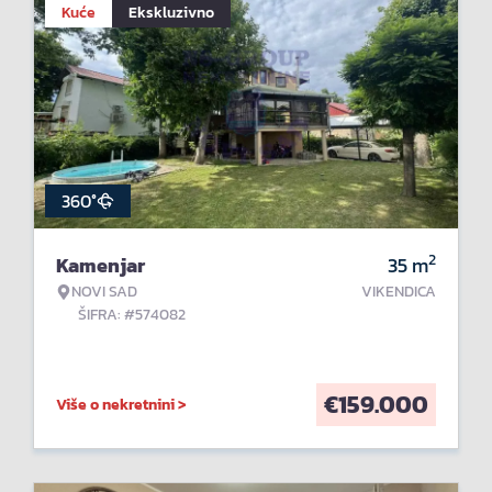
Kuće
Ekskluzivno
360°
2
Kamenjar
35
m
NOVI SAD
VIKENDICA
ŠIFRA: #574082
€
159.000
Više o nekretnini >