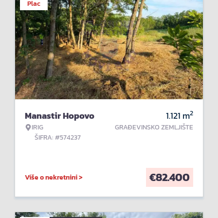
Plac
2
Manastir Hopovo
1.121
m
IRIG
GRAĐEVINSKO ZEMLJIŠTE
ŠIFRA: #574237
€
82.400
Više o nekretnini >