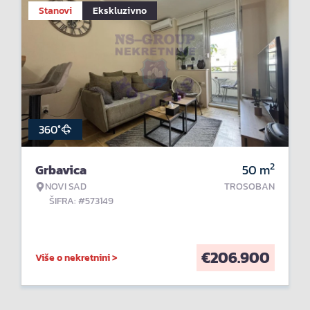
Stanovi
Ekskluzivno
360°
2
Grbavica
50
m
NOVI SAD
TROSOBAN
ŠIFRA: #573149
€
206.900
Više o nekretnini >