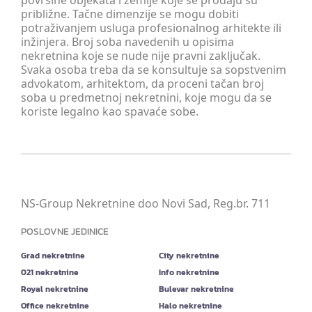
površine objekata i zemlje koje se prodaju su
približne. Tačne dimenzije se mogu dobiti
potraživanjem usluga profesionalnog arhitekte ili
inžinjera. Broj soba navedenih u opisima
nekretnina koje se nude nije pravni zaključak.
Svaka osoba treba da se konsultuje sa sopstvenim
advokatom, arhitektom, da proceni tačan broj
soba u predmetnoj nekretnini, koje mogu da se
koriste legalno kao spavaće sobe.
NS-Group Nekretnine doo Novi Sad, Reg.br. 711
POSLOVNE JEDINICE
Grad nekretnine
City nekretnine
021 nekretnine
Info nekretnine
Royal nekretnine
Bulevar nekretnine
Office nekretnine
Halo nekretnine