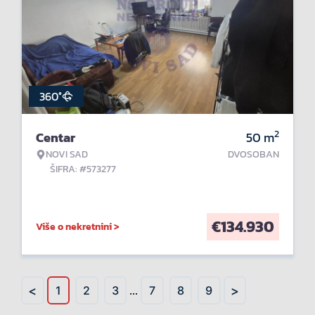
360°
2
Centar
50
m
NOVI SAD
DVOSOBAN
ŠIFRA: #573277
€
134.930
Više o nekretnini >
<
>
1
2
3
...
7
8
9