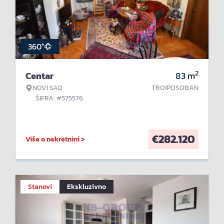
360°
2
Centar
83
m
NOVI SAD
TROIPOSOBAN
ŠIFRA: #575576
€
282.120
Više o nekretnini >
Stanovi
Ekskluzivno