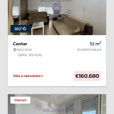
360°
2
Centar
52
m
NOVI SAD
DVOIPOSOBAN
ŠIFRA: #574210
€
160.680
Više o nekretnini >
Stanovi