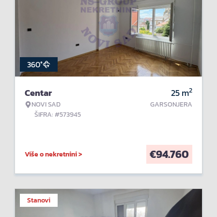
360°
2
Centar
25
m
NOVI SAD
GARSONJERA
ŠIFRA: #573945
€
94.760
Više o nekretnini >
Stanovi