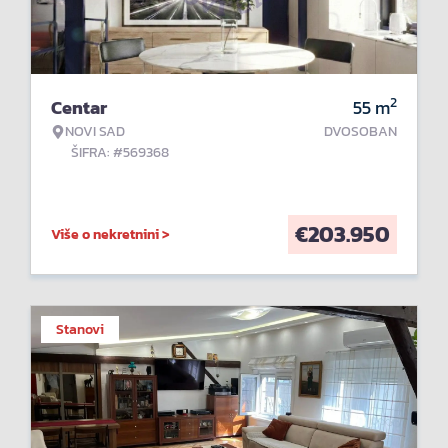
2
Centar
55
m
NOVI SAD
DVOSOBAN
ŠIFRA: #569368
€
203.950
Više o nekretnini >
Stanovi