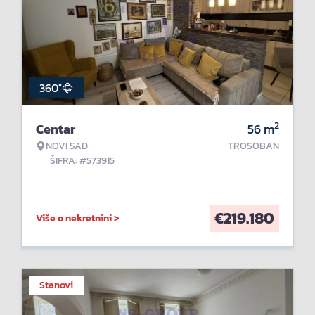
360°
2
Centar
56
m
NOVI SAD
TROSOBAN
ŠIFRA: #573915
€
219.180
Više o nekretnini >
Stanovi