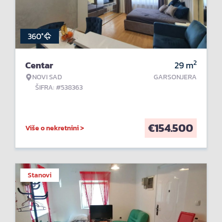
360°
2
Centar
29
m
NOVI SAD
GARSONJERA
ŠIFRA: #538363
€
154.500
Više o nekretnini >
Stanovi