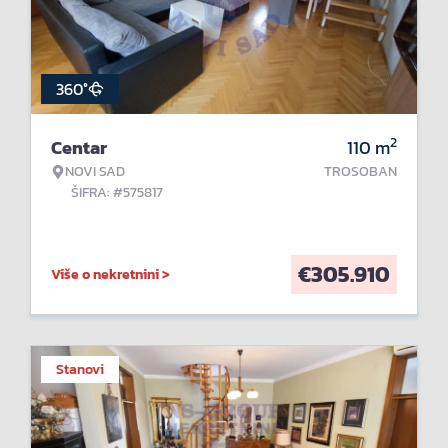
360°
2
Centar
110
m
NOVI SAD
TROSOBAN
ŠIFRA: #575817
€
305.910
Više o nekretnini >
Stanovi