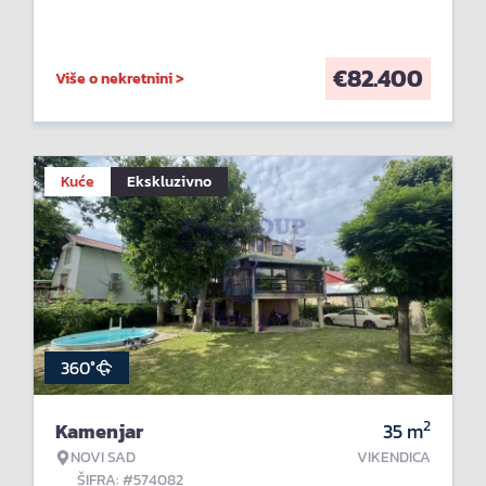
€
82.400
Više o nekretnini >
Kuće
Ekskluzivno
360°
2
Kamenjar
35
m
NOVI SAD
VIKENDICA
ŠIFRA: #574082