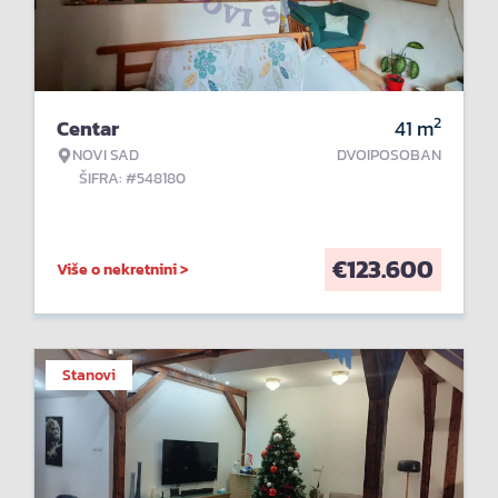
2
Centar
41
m
NOVI SAD
DVOIPOSOBAN
ŠIFRA: #548180
€
123.600
Više o nekretnini >
Stanovi