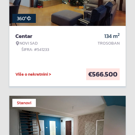
360°
2
Centar
134
m
NOVI SAD
TROSOBAN
ŠIFRA: #541233
€
566.500
Više o nekretnini >
Stanovi