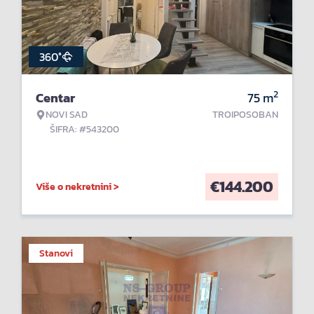
360°
2
Centar
75
m
NOVI SAD
TROIPOSOBAN
ŠIFRA: #543200
€
144.200
Više o nekretnini >
Stanovi