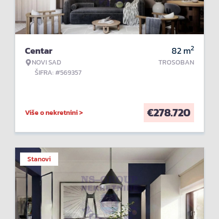
2
Centar
82
m
NOVI SAD
TROSOBAN
ŠIFRA: #569357
€
278.720
Više o nekretnini >
Stanovi