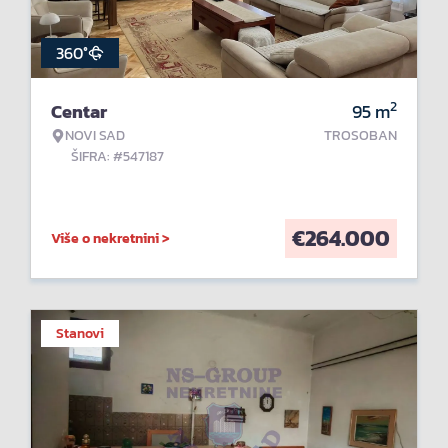
360°
2
Centar
95
m
NOVI SAD
TROSOBAN
ŠIFRA: #547187
€
264.000
Više o nekretnini >
Stanovi