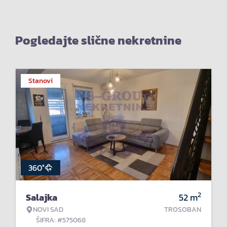
Pogledajte slične nekretnine
Stanovi
360°
2
Salajka
52
m
NOVI SAD
TROSOBAN
ŠIFRA: #575068