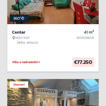
360°
2
Centar
41
m
NOVI SAD
DVOSOBAN
ŠIFRA: #514241
€
77.250
Više o nekretnini >
Stanovi