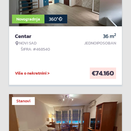
360°
Novogradnja
2
Centar
36
m
NOVI SAD
JEDNOIPOSOBAN
ŠIFRA: #468540
€
74.160
Više o nekretnini >
Stanovi