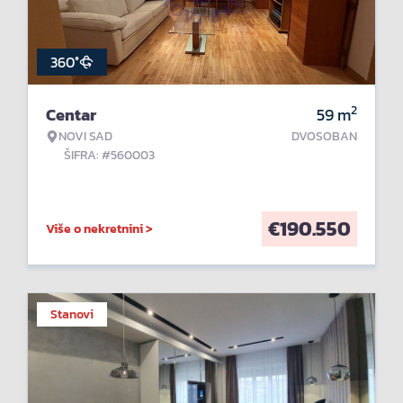
360°
2
Centar
59
m
NOVI SAD
DVOSOBAN
ŠIFRA: #560003
€
190.550
Više o nekretnini >
Stanovi