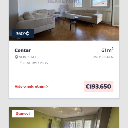
360°
2
Centar
61
m
NOVI SAD
DVOSOBAN
ŠIFRA: #573986
€
193.650
Više o nekretnini >
Stanovi