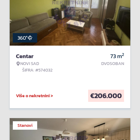
360°
2
Centar
73
m
NOVI SAD
DVOSOBAN
ŠIFRA: #574032
€
206.000
Više o nekretnini >
Stanovi