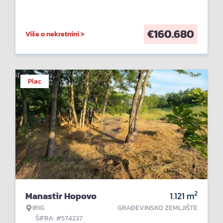
€
160.680
Više o nekretnini >
Plac
2
Manastir Hopovo
1.121
m
IRIG
GRAĐEVINSKO ZEMLJIŠTE
ŠIFRA: #574237