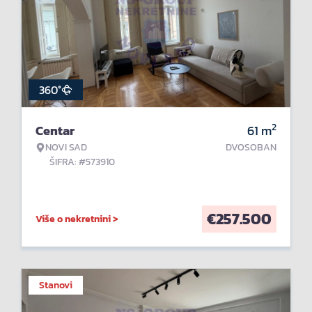
360°
2
Centar
61
m
NOVI SAD
DVOSOBAN
ŠIFRA: #573910
€
257.500
Više o nekretnini >
Stanovi