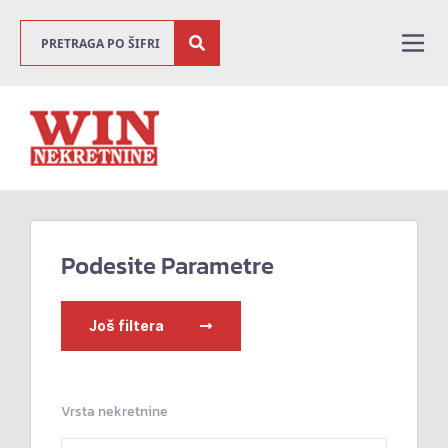
Podesite Parametre
Još filtera
Vrsta nekretnine