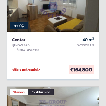
360°
2
Centar
40
m
NOVI SAD
DVOSOBAN
ŠIFRA: #574333
€
164.800
Više o nekretnini >
Stanovi
Ekskluzivno