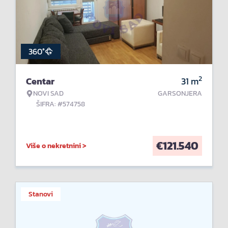
360°
2
Centar
31
m
NOVI SAD
GARSONJERA
ŠIFRA: #574758
€
121.540
Više o nekretnini >
Stanovi