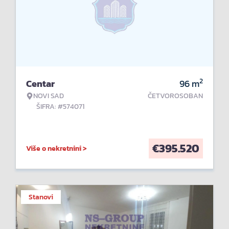
2
Centar
96
m
NOVI SAD
ČETVOROSOBAN
ŠIFRA: #574071
€
395.520
Više o nekretnini >
Stanovi