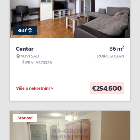
360°
2
Centar
86
m
NOVI SAD
TROIPOSOBAN
ŠIFRA: #573326
€
254.600
Više o nekretnini >
Stanovi