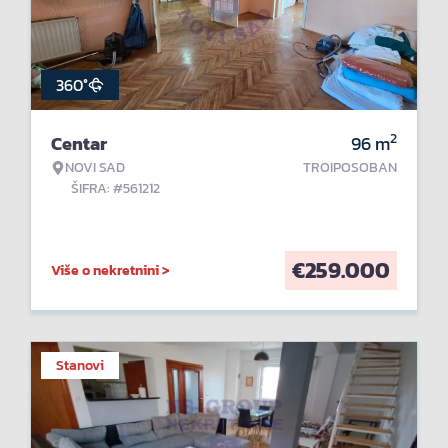
360°
2
Centar
96
m
NOVI SAD
TROIPOSOBAN
ŠIFRA: #561212
€
259.000
Više o nekretnini >
Stanovi