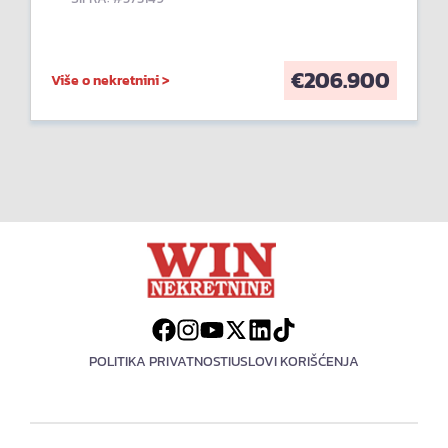
€
206.900
Više o nekretnini >
POLITIKA PRIVATNOSTI
USLOVI KORIŠĆENJA