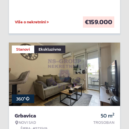
€
159.000
Više o nekretnini >
Stanovi
Ekskluzivno
360°
2
Grbavica
50
m
NOVI SAD
TROSOBAN
ŠIFRA: #573149