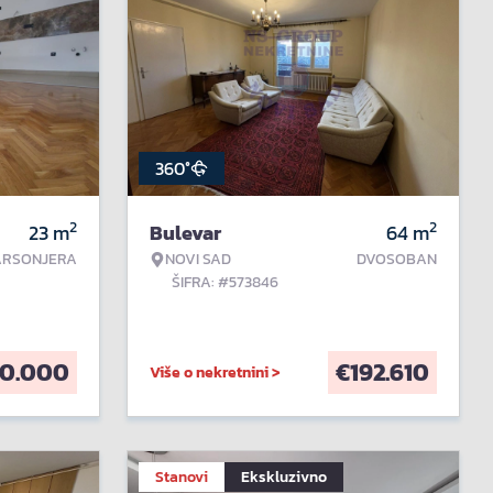
360°
2
2
23
m
Bulevar
64
m
ARSONJERA
NOVI SAD
DVOSOBAN
ŠIFRA: #573846
0.000
€
192.610
Više o nekretnini >
Stanovi
Ekskluzivno