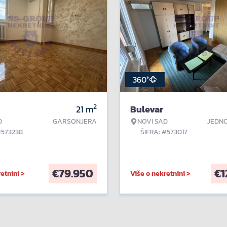
360°
2
21
m
Bulevar
D
GARSONJERA
NOVI SAD
JEDN
#573238
ŠIFRA: #573017
€
79.950
€
1
etnini >
Više o nekretnini >