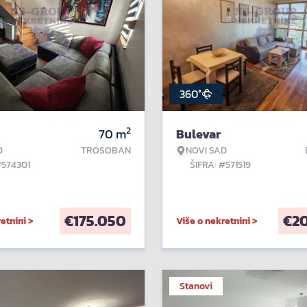
360°
2
70
m
Bulevar
D
TROSOBAN
NOVI SAD
#574301
ŠIFRA: #571519
€
175.050
€
2
etnini >
Više o nekretnini >
Stanovi