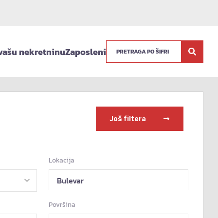
vašu nekretninu
Zaposleni
Još filtera
Lokacija
Bulevar
Površina