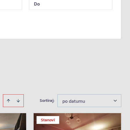
Sortiraj
:
po datumu
Stanovi