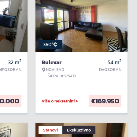
360°
2
2
32
m
Bulevar
54
m
OIPOSOBAN
NOVI SAD
DVOSOBAN
ŠIFRA: #575419
10.000
€
169.950
Više o nekretnini >
Stanovi
Ekskluzivno