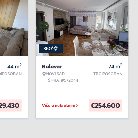
360°
2
2
44
m
Bulevar
74
m
OIPOSOBAN
NOVI SAD
TROIPOSOBAN
ŠIFRA: #572044
29.430
€
254.600
Više o nekretnini >