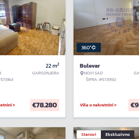
360°
2
22
m
Bulevar
D
GARSONJERA
NOVI SAD
G
#573164
ŠIFRA: #573950
€
78.280
€
9
etnini >
Više o nekretnini >
Stanovi
Ekskluzivno