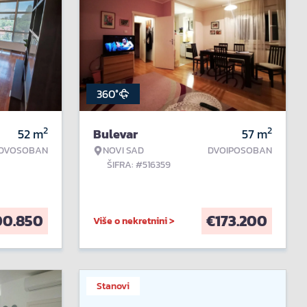
360°
2
2
52
m
Bulevar
57
m
DVOSOBAN
NOVI SAD
DVOIPOSOBAN
ŠIFRA: #516359
00.850
€
173.200
Više o nekretnini >
Stanovi