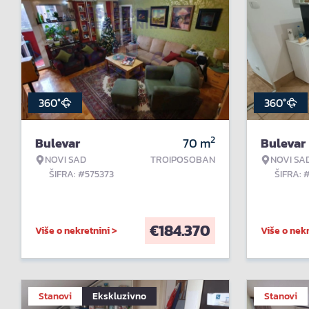
360°
360°
2
Bulevar
70
m
Bulevar
NOVI SAD
TROIPOSOBAN
NOVI SA
ŠIFRA: #575373
ŠIFRA: 
€
184.370
Više o nekretnini >
Više o nekr
Stanovi
Ekskluzivno
Stanovi