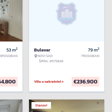
2
2
53
m
Bulevar
79
m
OIPOSOBAN
NOVI SAD
TROSOBAN
ŠIFRA: #575848
64.800
€
236.900
Više o nekretnini >
Stanovi