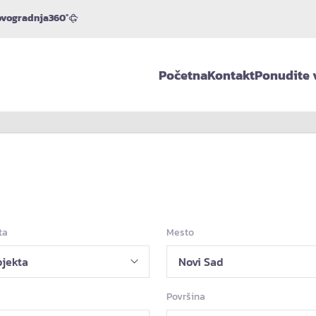
vogradnja
360°
Početna
Kontakt
Ponudite 
ta
Mesto
Površina