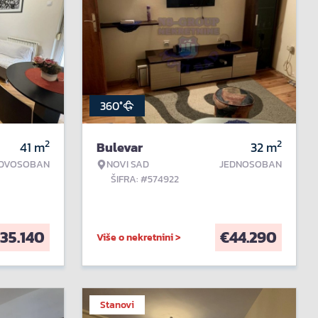
360°
2
2
41
m
Bulevar
32
m
DVOSOBAN
NOVI SAD
JEDNOSOBAN
ŠIFRA: #574922
135.140
€
44.290
Više o nekretnini >
Stanovi