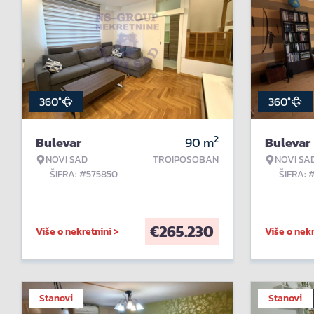
360°
360°
2
Bulevar
90
m
Bulevar
NOVI SAD
TROIPOSOBAN
NOVI SA
ŠIFRA: #575850
ŠIFRA: 
€
265.230
Više o nekretnini >
Više o nekr
Stanovi
Stanovi