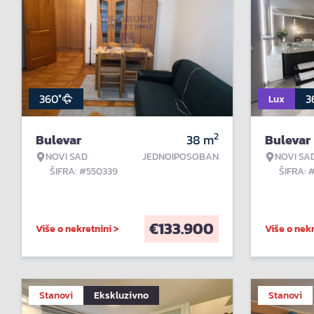
360°
3
Lux
2
Bulevar
38
m
Bulevar
NOVI SAD
JEDNOIPOSOBAN
NOVI SA
ŠIFRA: #550339
ŠIFRA: 
€
133.900
Više o nekretnini >
Više o nekr
Stanovi
Ekskluzivno
Stanovi