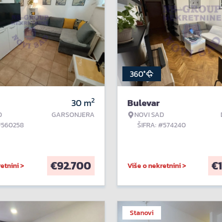
360°
2
30
m
Bulevar
D
GARSONJERA
NOVI SAD
#560258
ŠIFRA: #574240
€
92.700
€
etnini >
Više o nekretnini >
Stanovi