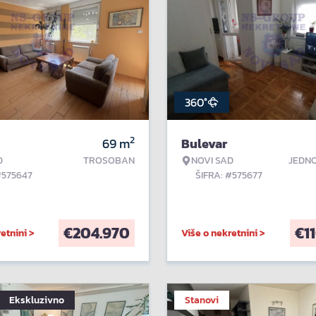
360°
2
69
m
Bulevar
D
TROSOBAN
NOVI SAD
JEDN
#575647
ŠIFRA: #575677
€
204.970
€
1
etnini >
Više o nekretnini >
Ekskluzivno
Stanovi