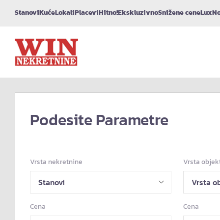
Stanovi
Kuće
Lokali
Placevi
Hitno!
Ekskluzivno
Snižene cene
Lux
No
Podesite Parametre
Vrsta nekretnine
Vrsta objek
Cena
Cena