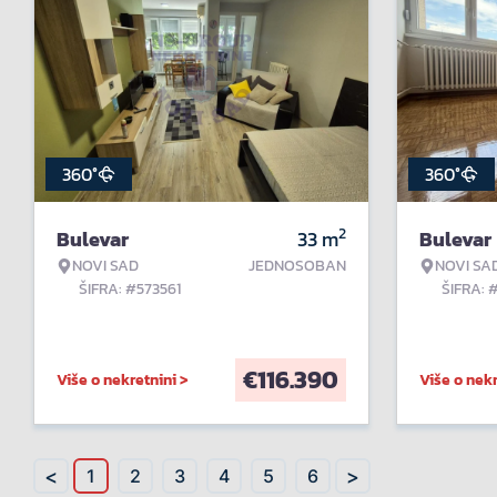
360°
360°
2
Bulevar
33
m
Bulevar
NOVI SAD
JEDNOSOBAN
NOVI SA
ŠIFRA: #573561
ŠIFRA: 
€
116.390
Više o nekretnini >
Više o nekr
<
>
1
2
3
4
5
6