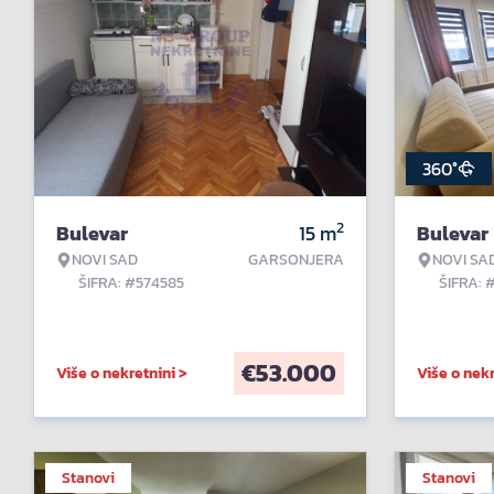
360°
2
Bulevar
15
m
Bulevar
NOVI SAD
GARSONJERA
NOVI SA
ŠIFRA: #574585
ŠIFRA: 
€
53.000
Više o nekretnini >
Više o nekr
Stanovi
Stanovi