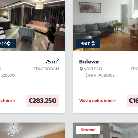
60°
360°
2
75
m
Bulevar
D
JEDNOSOBAN
NOVI SAD
TR
#529670
ŠIFRA: #519093
€
283.250
€
1
etnini >
Više o nekretnini >
Stanovi