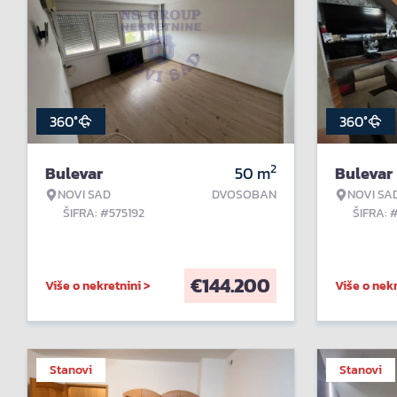
360°
360°
2
Bulevar
50
m
Bulevar
NOVI SAD
DVOSOBAN
NOVI SA
ŠIFRA: #575192
ŠIFRA: 
€
144.200
Više o nekretnini >
Više o nekr
Stanovi
Stanovi