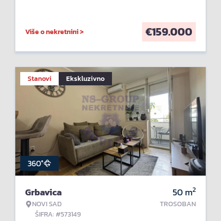
€
159.000
Više o nekretnini >
Stanovi
Ekskluzivno
360°
2
Grbavica
50
m
NOVI SAD
TROSOBAN
ŠIFRA: #573149