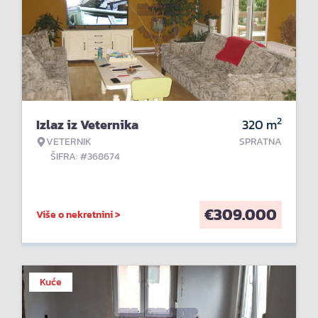
2
Izlaz iz Veternika
320
m
VETERNIK
SPRATNA
ŠIFRA: #368674
€
309.000
Više o nekretnini >
Kuće