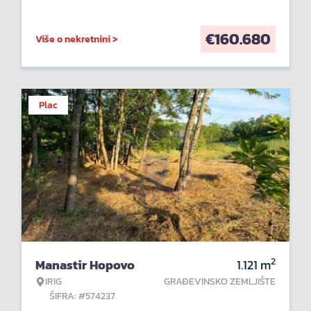
€
160.680
Više o nekretnini >
Plac
2
Manastir Hopovo
1.121
m
IRIG
GRAĐEVINSKO ZEMLJIŠTE
ŠIFRA: #574237