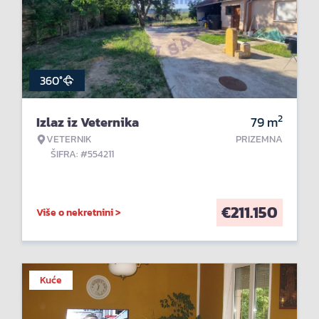
360°
2
Izlaz iz Veternika
79
m
VETERNIK
PRIZEMNA
ŠIFRA: #554211
€
211.150
Više o nekretnini >
Kuće