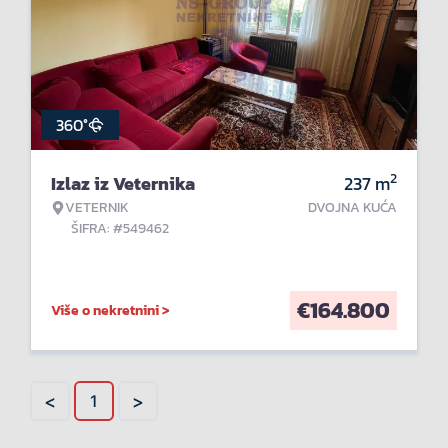
360°
2
Izlaz iz Veternika
237
m
VETERNIK
DVOJNA KUĆA
ŠIFRA: #549462
€
164.800
Više o nekretnini >
<
>
1