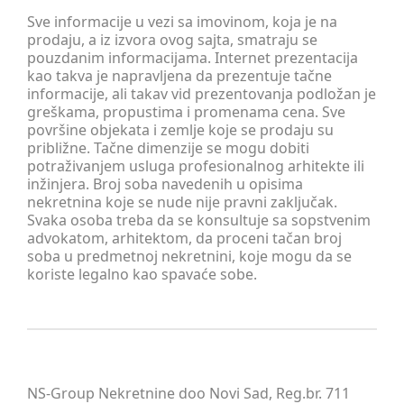
Sve informacije u vezi sa imovinom, koja je na
prodaju, a iz izvora ovog sajta, smatraju se
pouzdanim informacijama. Internet prezentacija
kao takva je napravljena da prezentuje tačne
informacije, ali takav vid prezentovanja podložan je
greškama, propustima i promenama cena. Sve
površine objekata i zemlje koje se prodaju su
približne. Tačne dimenzije se mogu dobiti
potraživanjem usluga profesionalnog arhitekte ili
inžinjera. Broj soba navedenih u opisima
nekretnina koje se nude nije pravni zaključak.
Svaka osoba treba da se konsultuje sa sopstvenim
advokatom, arhitektom, da proceni tačan broj
soba u predmetnoj nekretnini, koje mogu da se
koriste legalno kao spavaće sobe.
NS-Group Nekretnine doo Novi Sad, Reg.br. 711