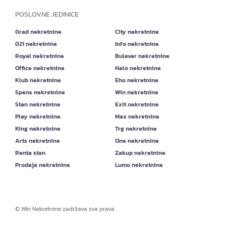
POSLOVNE JEDINICE
Grad nekretnine
City nekretnine
021 nekretnine
Info nekretnine
Royal nekretnine
Bulevar nekretnine
Office nekretnine
Halo nekretnine
Klub nekretnine
Eho nekretnine
Spens nekretnine
Win nekretnine
Stan nekretnine
Exit nekretnine
Play nekretnine
Max nekretnine
King nekretnine
Trg nekretnine
Arts nekretnine
One nekretnine
Renta stan
Zakup nekretnine
Prodaja nekretnine
Lumo nekretnine
©
Win Nekretnine
zadržava sva prava