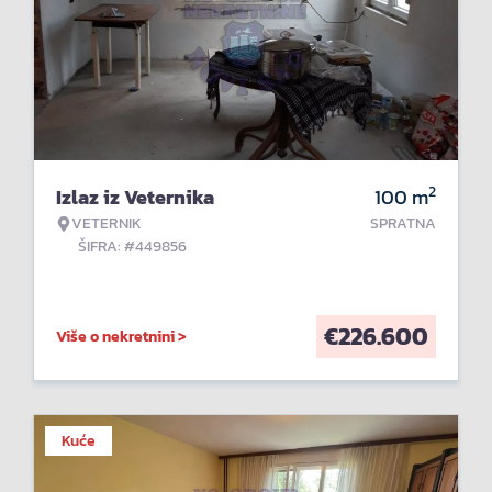
2
Izlaz iz Veternika
100
m
VETERNIK
SPRATNA
ŠIFRA: #449856
€
226.600
Više o nekretnini >
Kuće