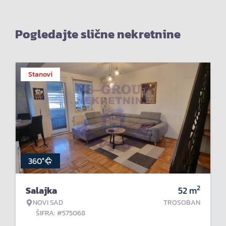
Pogledajte slične nekretnine
Stanovi
360°
2
Salajka
52
m
NOVI SAD
TROSOBAN
ŠIFRA: #575068