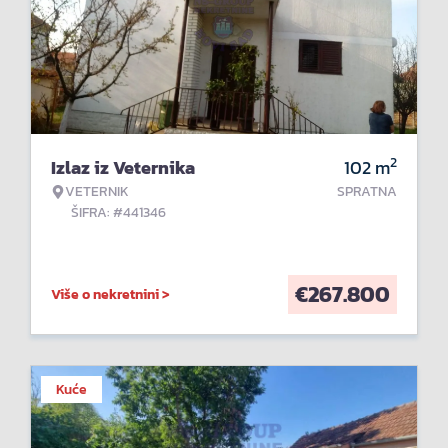
2
Izlaz iz Veternika
102
m
VETERNIK
SPRATNA
ŠIFRA: #441346
€
267.800
Više o nekretnini >
Kuće