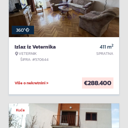
360°
2
Izlaz iz Veternika
411
m
VETERNIK
SPRATNA
ŠIFRA: #570644
€
288.400
Više o nekretnini >
Kuće