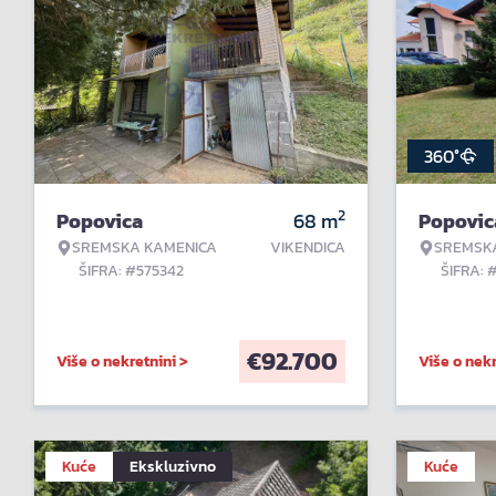
360°
2
Popovica
68
m
Popovic
SREMSKA KAMENICA
VIKENDICA
SREMSK
ŠIFRA: #575342
ŠIFRA: 
€
92.700
Više o nekretnini >
Više o nekr
Kuće
Ekskluzivno
Kuće