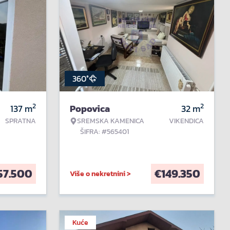
360°
2
2
137
m
Popovica
32
m
SPRATNA
SREMSKA KAMENICA
VIKENDICA
ŠIFRA: #565401
57.500
€
149.350
Više o nekretnini >
Kuće