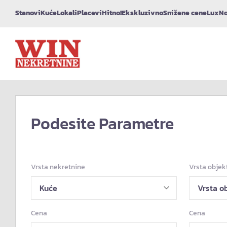
Stanovi
Kuće
Lokali
Placevi
Hitno!
Ekskluzivno
Snižene cene
Lux
No
Podesite Parametre
Vrsta nekretnine
Vrsta objek
Cena
Cena