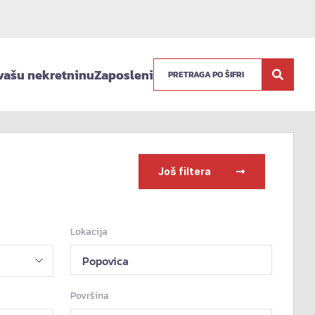
vašu nekretninu
Zaposleni
Još filtera
Lokacija
Popovica
Površina