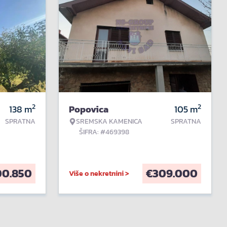
2
2
138
m
Popovica
105
m
SPRATNA
SREMSKA KAMENICA
SPRATNA
ŠIFRA: #469398
00.850
€
309.000
Više o nekretnini >