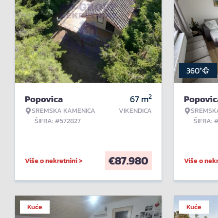
360°
2
Popovica
67
m
Popovic
SREMSKA KAMENICA
VIKENDICA
SREMSK
ŠIFRA: #572827
ŠIFRA: 
€
87.980
Više o nekretnini >
Više o nekr
Kuće
Kuće