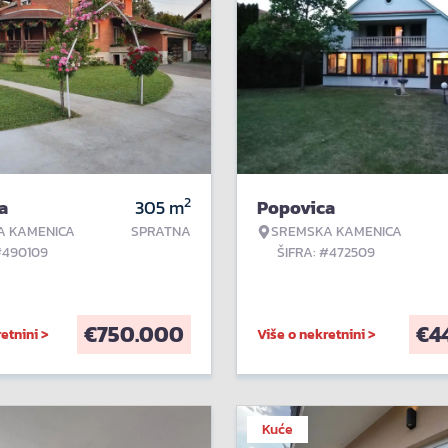
2
a
305
m
Popovica
A KAMENICA
SPRATNA
SREMSKA KAMENICA
#490109
ŠIFRA: #472509
€
750.000
€
4
etnini >
Više o nekretnini >
Kuće