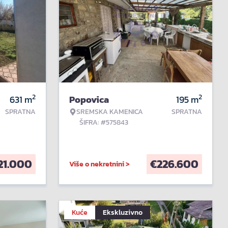
2
2
631
m
Popovica
195
m
SPRATNA
SREMSKA KAMENICA
SPRATNA
ŠIFRA: #575843
21.000
€
226.600
Više o nekretnini >
Kuće
Ekskluzivno