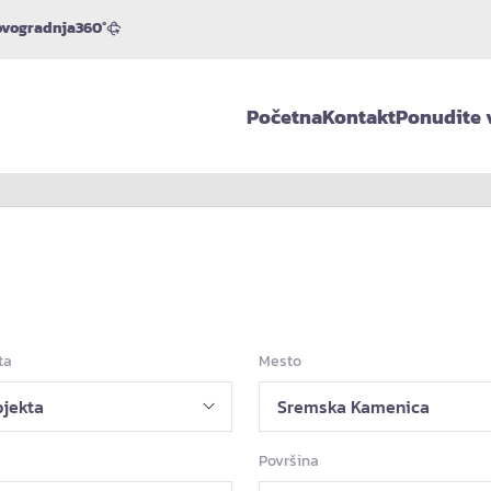
vogradnja
360°
Početna
Kontakt
Ponudite 
ta
Mesto
Površina