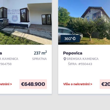
360°
2
a
237
m
Popovica
A KAMENICA
SPRATNA
SREMSKA KAMENICA
#564758
ŠIFRA: #550443
€
648.900
€
2
etnini >
Više o nekretnini >