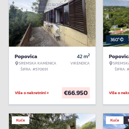
360°
2
Popovica
42
m
Popovic
SREMSKA KAMENICA
VIKENDICA
SREMSK
ŠIFRA: #570691
ŠIFRA: 
€
66.950
Više o nekretnini >
Više o nekr
Kuće
Kuće