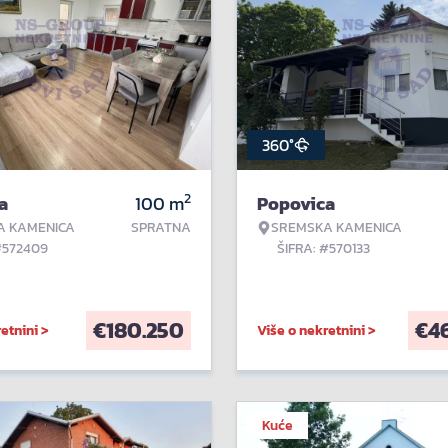
360°
2
a
100
m
Popovica
A KAMENICA
SPRATNA
SREMSKA KAMENICA
#572409
ŠIFRA: #570133
€
180.250
€
4
etnini >
Više o nekretnini >
Kuće