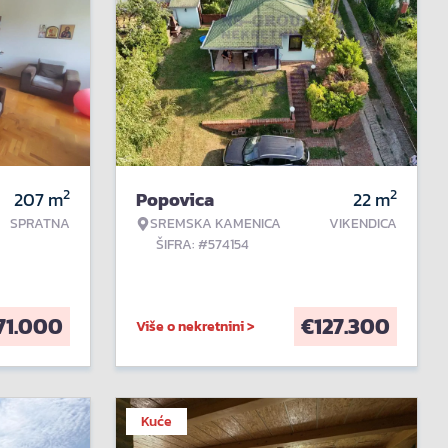
2
2
207
m
Popovica
22
m
SPRATNA
SREMSKA KAMENICA
VIKENDICA
ŠIFRA: #574154
71.000
€
127.300
Više o nekretnini >
Kuće