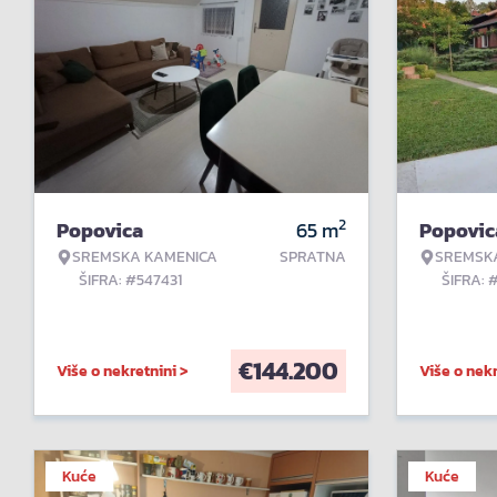
2
Popovica
65
m
Popovic
SREMSKA KAMENICA
SPRATNA
SREMSK
ŠIFRA: #547431
ŠIFRA: 
€
144.200
Više o nekretnini >
Više o nekr
Kuće
Kuće