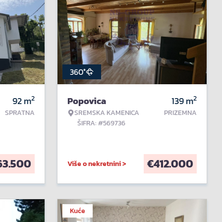
360°
2
2
92
m
Popovica
139
m
SPRATNA
SREMSKA KAMENICA
PRIZEMNA
ŠIFRA: #569736
63.500
€
412.000
Više o nekretnini >
Kuće