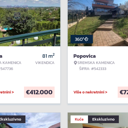
360°
2
a
81
m
Popovica
A KAMENICA
VIKENDICA
SREMSKA KAMENICA
#547736
ŠIFRA: #542333
€
412.000
€
7
etnini >
Više o nekretnini >
Ekskluzivno
Kuće
Ekskluzivno