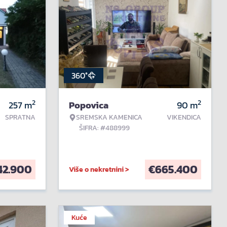
360°
2
2
257
m
Popovica
90
m
SPRATNA
SREMSKA KAMENICA
VIKENDICA
ŠIFRA: #488999
42.900
€
665.400
Više o nekretnini >
Kuće