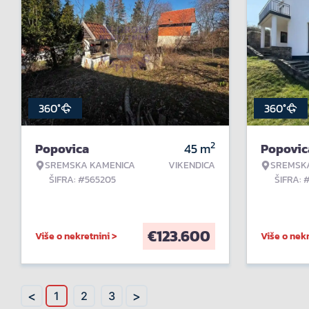
360°
360°
2
Popovica
45
m
Popovic
SREMSKA KAMENICA
VIKENDICA
SREMSK
ŠIFRA: #565205
ŠIFRA: 
€
123.600
Više o nekretnini >
Više o nekr
<
>
1
2
3