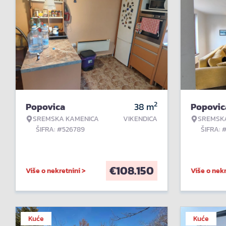
2
Popovica
38
m
Popovic
SREMSKA KAMENICA
VIKENDICA
SREMSK
ŠIFRA: #526789
ŠIFRA: 
€
108.150
Više o nekretnini >
Više o nekr
Kuće
Kuće