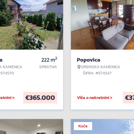
2
a
222
m
Popovica
A KAMENICA
SPRATNA
SREMSKA KAMENICA
#574570
ŠIFRA: #574547
€
365.000
€
3
etnini >
Više o nekretnini >
Kuće