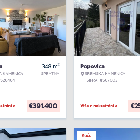
2
a
348
m
Popovica
A KAMENICA
SPRATNA
SREMSKA KAMENICA
#526464
ŠIFRA: #567003
€
391.400
€
2
etnini >
Više o nekretnini >
Kuće