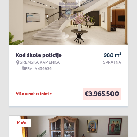
2
Kod škole policije
988
m
SREMSKA KAMENICA
SPRATNA
ŠIFRA: #456936
€
3.965.500
Više o nekretnini >
Kuće