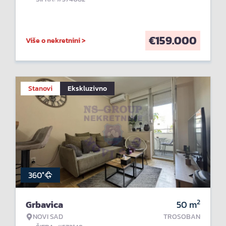
€
159.000
Više o nekretnini >
Stanovi
Ekskluzivno
360°
2
Grbavica
50
m
NOVI SAD
TROSOBAN