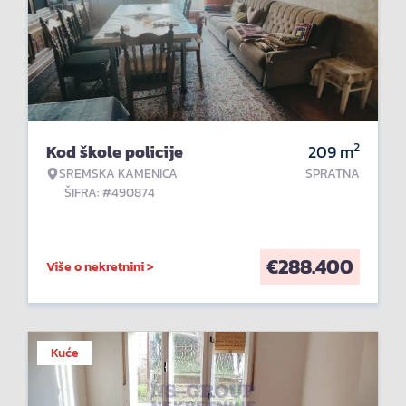
2
Kod škole policije
209
m
SREMSKA KAMENICA
SPRATNA
ŠIFRA: #490874
€
288.400
Više o nekretnini >
Kuće