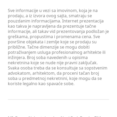
Sve informacije u vezi sa imovinom, koja je na
prodaju, a iz izvora ovog sajta, smatraju se
pouzdanim informacijama. Internet prezentacija
kao takva je napravljena da prezentuje tačne
informacije, ali takav vid prezentovanja podložan je
greškama, propustima i promenama cena. Sve
površine objekata i zemlje koje se prodaju su
približne. Tačne dimenzije se mogu dobiti
potraživanjem usluga profesionalnog arhitekte ili
inžinjera. Broj soba navedenih u opisima
nekretnina koje se nude nije pravni zaključak.
Svaka osoba treba da se konsultuje sa sopstvenim
advokatom, arhitektom, da proceni tačan broj
soba u predmetnoj nekretnini, koje mogu da se
koriste legalno kao spavaće sobe.