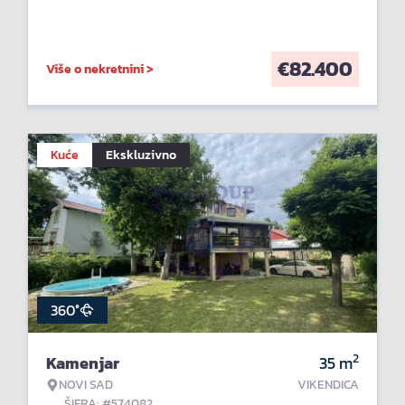
€
82.400
Više o nekretnini >
Kuće
Ekskluzivno
360°
2
Kamenjar
35
m
NOVI SAD
VIKENDICA
ŠIFRA: #574082