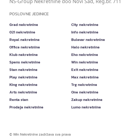
NS-Group Nekretnine doo Novi Sad, Reg.br. 711
POSLOVNE JEDINICE
Grad nekretnine
City nekretnine
021 nekretnine
Info nekretnine
Royal nekretnine
Bulevar nekretnine
Office nekretnine
Halo nekretnine
Klub nekretnine
Eho nekretnine
Spens nekretnine
Win nekretnine
Stan nekretnine
Exit nekretnine
Play nekretnine
Max nekretnine
King nekretnine
Trg nekretnine
Arts nekretnine
One nekretnine
Renta stan
Zakup nekretnine
Prodaja nekretnine
Lumo nekretnine
©
Win Nekretnine
zadržava sva prava