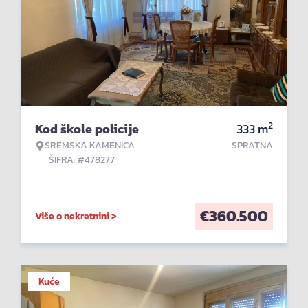
2
Kod škole policije
333
m
SREMSKA KAMENICA
SPRATNA
ŠIFRA: #478277
€
360.500
Više o nekretnini >
Kuće