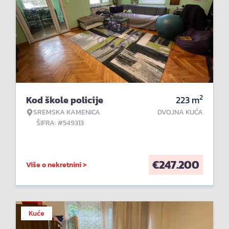
2
Kod škole policije
223
m
SREMSKA KAMENICA
DVOJNA KUĆA
ŠIFRA: #549313
€
247.200
Više o nekretnini >
Kuće