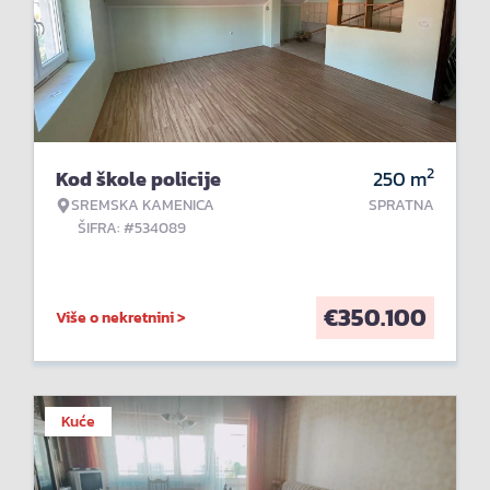
2
Kod škole policije
250
m
SREMSKA KAMENICA
SPRATNA
ŠIFRA: #534089
€
350.100
Više o nekretnini >
Kuće