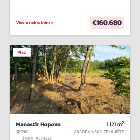
€
160.680
Više o nekretnini >
Plac
2
Manastir Hopovo
1.121
m
IRIG
GRAĐEVINSKO ZEMLJIŠTE
ŠIFRA: #574237