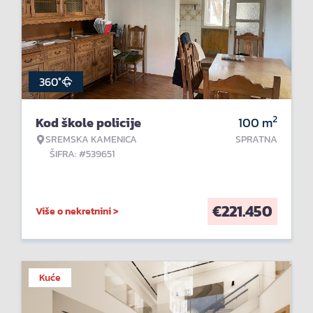
360°
2
Kod škole policije
100
m
SREMSKA KAMENICA
SPRATNA
ŠIFRA: #539651
€
221.450
Više o nekretnini >
Kuće