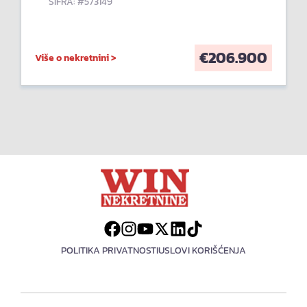
ŠIFRA: #573149
€
206.900
Više o nekretnini >
POLITIKA PRIVATNOSTI
USLOVI KORIŠĆENJA