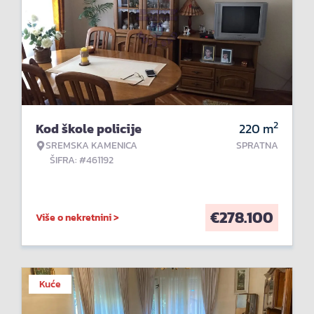
2
Kod škole policije
220
m
SREMSKA KAMENICA
SPRATNA
ŠIFRA: #461192
€
278.100
Više o nekretnini >
Kuće