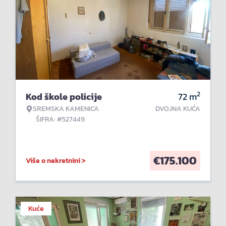
2
Kod škole policije
72
m
SREMSKA KAMENICA
DVOJNA KUĆA
ŠIFRA: #527449
€
175.100
Više o nekretnini >
Kuće