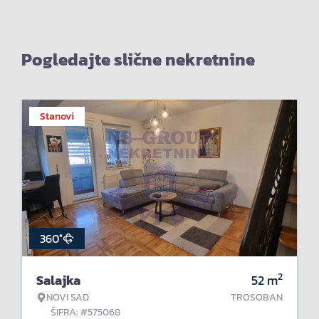
Pogledajte slične nekretnine
Stanovi
360°
2
Salajka
52
m
NOVI SAD
TROSOBAN
ŠIFRA: #575068