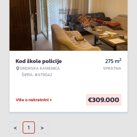
2
Kod škole policije
275
m
SREMSKA KAMENICA
SPRATNA
ŠIFRA: #479042
€
309.000
Više o nekretnini >
<
>
1