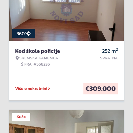
360°
2
Kod škole policije
252
m
SREMSKA KAMENICA
SPRATNA
ŠIFRA: #568236
€
309.000
Više o nekretnini >
Kuće