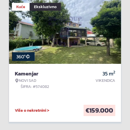
Kuće
Ekskluzivno
360°
2
Kamenjar
35
m
NOVI SAD
VIKENDICA
ŠIFRA: #574082
€
159.000
Više o nekretnini >