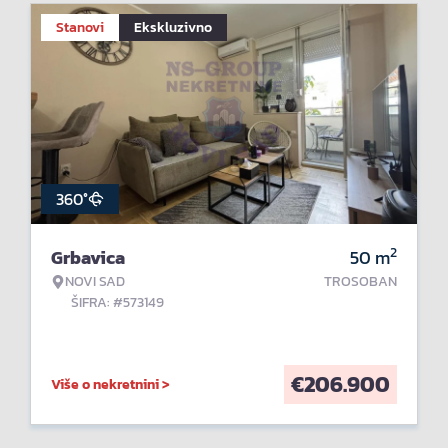
Stanovi
Ekskluzivno
360°
2
Grbavica
50
m
NOVI SAD
TROSOBAN
ŠIFRA: #573149
€
206.900
Više o nekretnini >