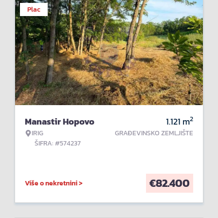
Plac
2
Manastir Hopovo
1.121
m
IRIG
GRAĐEVINSKO ZEMLJIŠTE
ŠIFRA: #574237
€
82.400
Više o nekretnini >