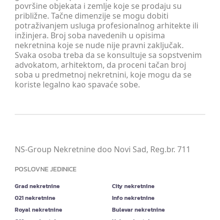
površine objekata i zemlje koje se prodaju su
približne. Tačne dimenzije se mogu dobiti
potraživanjem usluga profesionalnog arhitekte ili
inžinjera. Broj soba navedenih u opisima
nekretnina koje se nude nije pravni zaključak.
Svaka osoba treba da se konsultuje sa sopstvenim
advokatom, arhitektom, da proceni tačan broj
soba u predmetnoj nekretnini, koje mogu da se
koriste legalno kao spavaće sobe.
NS-Group Nekretnine doo Novi Sad, Reg.br. 711
POSLOVNE JEDINICE
Grad nekretnine
City nekretnine
021 nekretnine
Info nekretnine
Royal nekretnine
Bulevar nekretnine