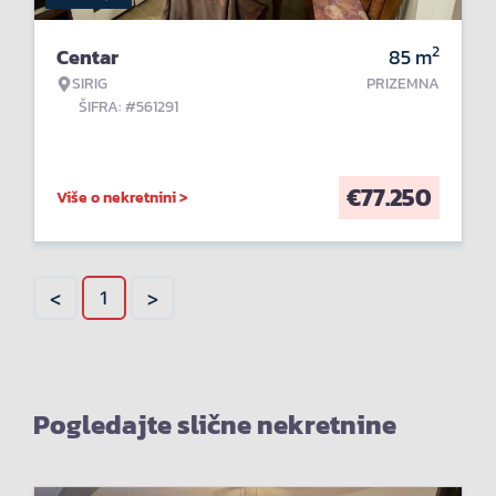
2
Centar
85
m
SIRIG
PRIZEMNA
ŠIFRA: #561291
€
77.250
Više o nekretnini >
<
>
1
Pogledajte slične nekretnine