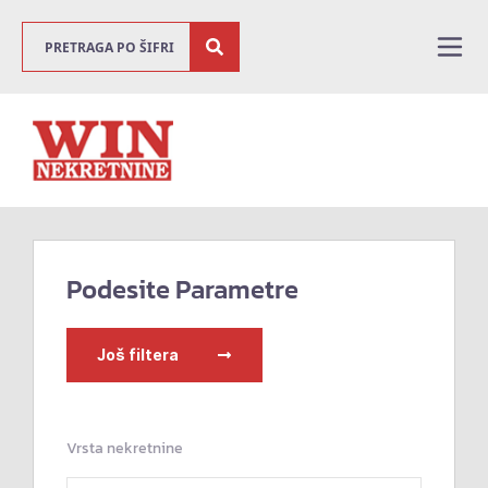
Podesite Parametre
Još filtera
Vrsta nekretnine