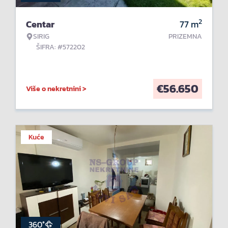
2
Centar
77
m
SIRIG
PRIZEMNA
ŠIFRA: #572202
€
56.650
Više o nekretnini >
Kuće
360°