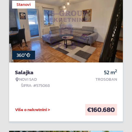
Stanovi
360°
2
Salajka
52
m
NOVI SAD
TROSOBAN
ŠIFRA: #575068
€
160.680
Više o nekretnini >