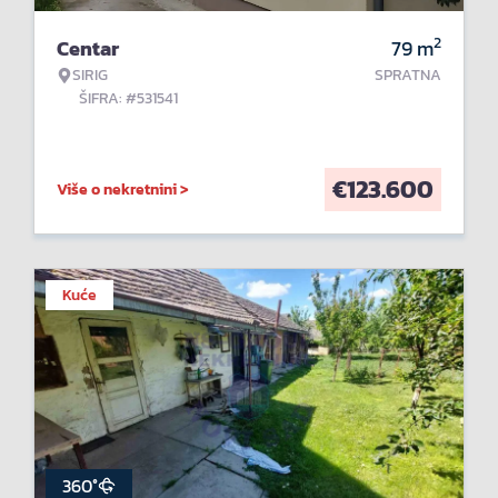
2
Centar
79
m
SIRIG
SPRATNA
ŠIFRA: #531541
€
123.600
Više o nekretnini >
Kuće
360°