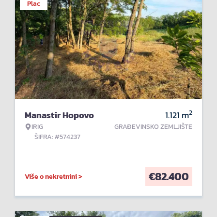
Plac
2
Manastir Hopovo
1.121
m
IRIG
GRAĐEVINSKO ZEMLJIŠTE
ŠIFRA: #574237
€
82.400
Više o nekretnini >