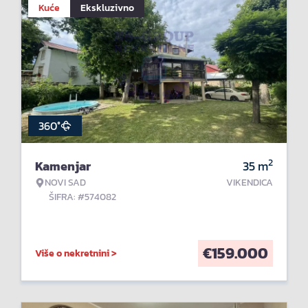
Kuće
Ekskluzivno
360°
2
Kamenjar
35
m
NOVI SAD
VIKENDICA
ŠIFRA: #574082
€
159.000
Više o nekretnini >