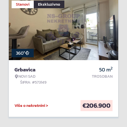
Stanovi
Ekskluzivno
360°
2
Grbavica
50
m
NOVI SAD
TROSOBAN
ŠIFRA: #573149
€
206.900
Više o nekretnini >