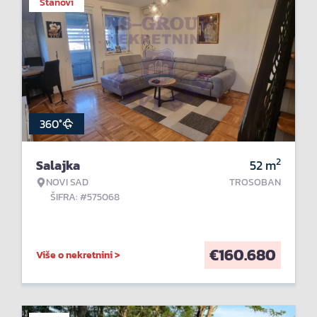
Stanovi
360°
2
Salajka
52
m
NOVI SAD
TROSOBAN
ŠIFRA: #575068
€
160.680
Više o nekretnini >