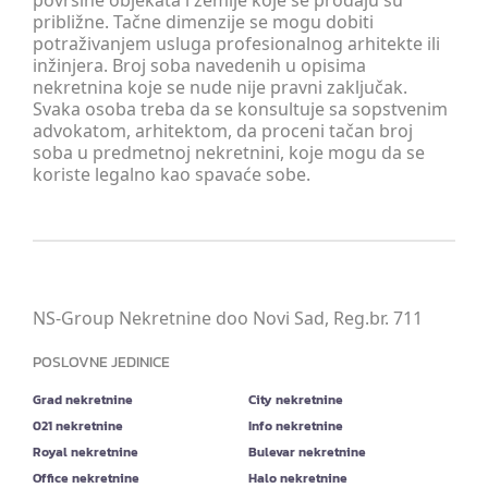
površine objekata i zemlje koje se prodaju su
približne. Tačne dimenzije se mogu dobiti
potraživanjem usluga profesionalnog arhitekte ili
inžinjera. Broj soba navedenih u opisima
nekretnina koje se nude nije pravni zaključak.
Svaka osoba treba da se konsultuje sa sopstvenim
advokatom, arhitektom, da proceni tačan broj
soba u predmetnoj nekretnini, koje mogu da se
koriste legalno kao spavaće sobe.
NS-Group Nekretnine doo Novi Sad, Reg.br. 711
POSLOVNE JEDINICE
Grad nekretnine
City nekretnine
021 nekretnine
Info nekretnine
Royal nekretnine
Bulevar nekretnine
Office nekretnine
Halo nekretnine