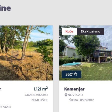
ine
Kuće
Ekskluzivno
360°
2
r
1.121
m
Kamenjar
GRAĐEVINSKO
NOVI SAD
ZEMLJIŠTE
ŠIFRA: #574082
#574237