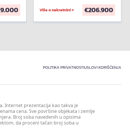
59.000
€
206.900
Više o nekretnini >
POLITIKA PRIVATNOSTI
USLOVI KORIŠĆENJA
. Internet prezentacija kao takva je
menama cena. Sve površine objekata i zemlje
injera. Broj soba navedenih u opisima
tektom, da proceni tačan broj soba u