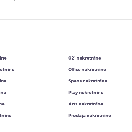
ine
021 nekretnine
retnine
Office nekretnine
ine
Spens nekretnine
ine
Play nekretnine
ine
Arts nekretnine
tnine
Prodaja nekretnine