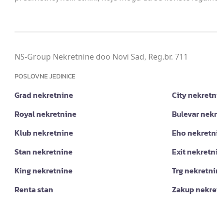
NS-Group Nekretnine doo Novi Sad, Reg.br. 711
POSLOVNE JEDINICE
Grad nekretnine
City nekretn
Royal nekretnine
Bulevar nek
Klub nekretnine
Eho nekretn
Stan nekretnine
Exit nekretn
King nekretnine
Trg nekretn
Renta stan
Zakup nekre