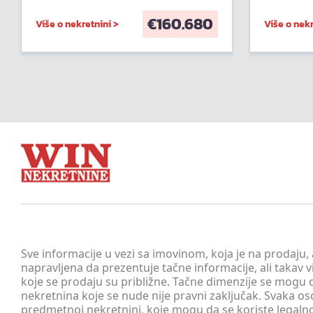
€
160.680
Više o nekretnini >
Više o nekr
Sve informacije u vezi sa imovinom, koja je na prodaju,
napravljena da prezentuje tačne informacije, ali taka
koje se prodaju su približne. Tačne dimenzije se mogu d
nekretnina koje se nude nije pravni zaključak. Svaka o
predmetnoj nekretnini, koje mogu da se koriste legaln