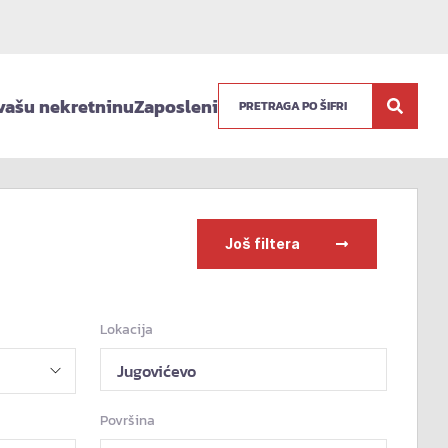
vašu nekretninu
Zaposleni
Još filtera
Lokacija
Jugovićevo
Površina