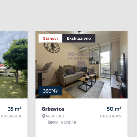
Stanovi
Ekskluzivno
360°
2
2
35
m
Grbavica
50
m
VIKENDICA
NOVI SAD
TROSOBAN
ŠIFRA: #573149