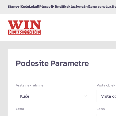
Stanovi
Kuće
Lokali
Placevi
Hitno!
Ekskluzivno
Snižene cene
Lux
No
Podesite Parametre
Vrsta nekretnine
Vrsta objek
Cena
Cena