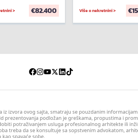
€
82.400
€
1
etnini >
Više o nekretnini >
 a iz izvora ovog sajta, smatraju se pouzdanim informacijama
v vid prezentovanja podložan je greškama, propustima i pro
obiti potraživanjem usluga profesionalnog arhitekte ili inž
soba treba da se konsultuje sa sopstvenim advokatom, arhi
o kao spavaće sobe.