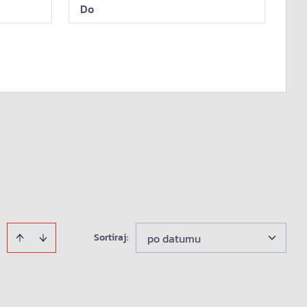
Sortiraj
:
po datumu