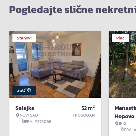
Pogledajte slične nekretn
Stanovi
Plac
360°
2
Salajka
52
m
Manasti
NOVI SAD
TROSOBAN
Hopovo
ŠIFRA: #575068
IRIG
ŠIFRA: 