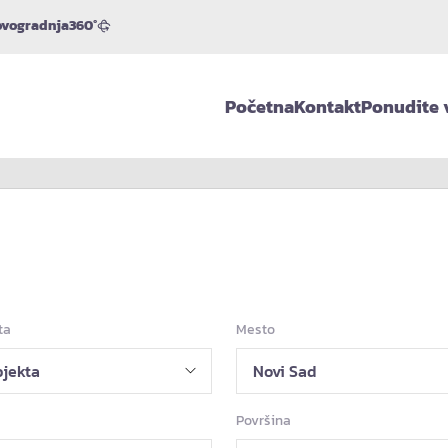
vogradnja
360°
Početna
Kontakt
Ponudite 
ta
Mesto
Površina