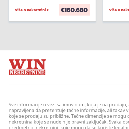
€
160.680
Više o nekretnini >
Više o nekr
Sve informacije u vezi sa imovinom, koja je na prodaju,
napravljena da prezentuje tačne informacije, ali taka
koje se prodaju su približne. Tačne dimenzije se mogu d
nekretnina koje se nude nije pravni zaključak. Svaka o
predmetnoj nekretnini, koje mogu da se koriste legaln