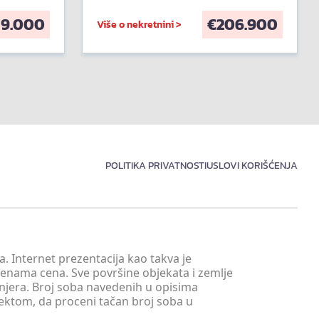
59.000
€
206.900
Više o nekretnini >
POLITIKA PRIVATNOSTI
USLOVI KORIŠĆENJA
. Internet prezentacija kao takva je
menama cena. Sve površine objekata i zemlje
injera. Broj soba navedenih u opisima
tektom, da proceni tačan broj soba u