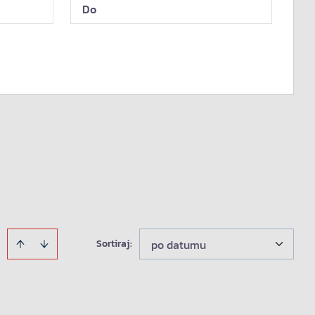
Sortiraj
:
po datumu