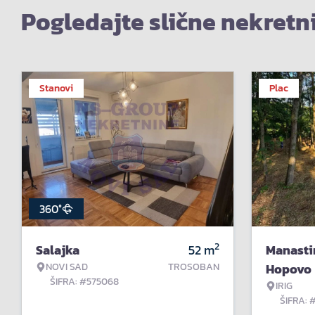
Pogledajte slične nekretn
Stanovi
Plac
360°
2
Salajka
52
m
Manasti
NOVI SAD
TROSOBAN
Hopovo
ŠIFRA: #575068
IRIG
ŠIFRA: 