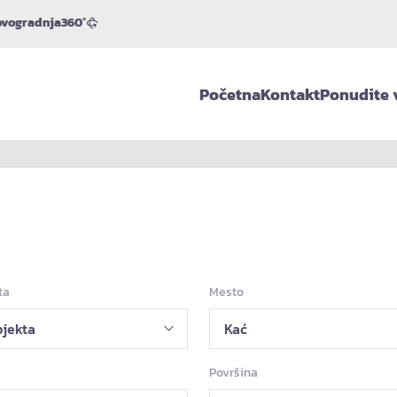
vogradnja
360°
Početna
Kontakt
Ponudite 
ta
Mesto
Površina