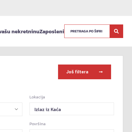
vašu nekretninu
Zaposleni
Još filtera
Lokacija
Izlaz iz Kaća
Površina