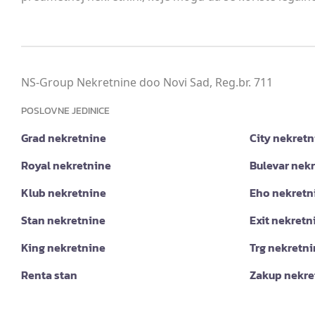
NS-Group Nekretnine doo Novi Sad, Reg.br. 711
POSLOVNE JEDINICE
Grad nekretnine
City nekretn
Royal nekretnine
Bulevar nek
Klub nekretnine
Eho nekretn
Stan nekretnine
Exit nekretn
King nekretnine
Trg nekretn
Renta stan
Zakup nekre