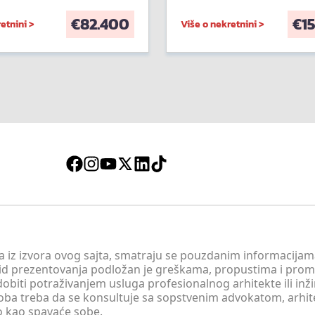
€
82.400
€
1
etnini >
Više o nekretnini >
 a iz izvora ovog sajta, smatraju se pouzdanim informacijama
v vid prezentovanja podložan je greškama, propustima i pro
obiti potraživanjem usluga profesionalnog arhitekte ili inž
soba treba da se konsultuje sa sopstvenim advokatom, arhi
o kao spavaće sobe.