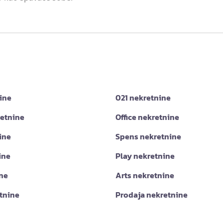
ine
021 nekretnine
retnine
Office nekretnine
ine
Spens nekretnine
ine
Play nekretnine
ine
Arts nekretnine
tnine
Prodaja nekretnine