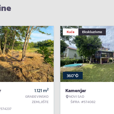
ine
Kuće
Ekskluzivno
360°
2
r
1.121
m
Kamenjar
GRAĐEVINSKO
NOVI SAD
ZEMLJIŠTE
ŠIFRA: #574082
#574237