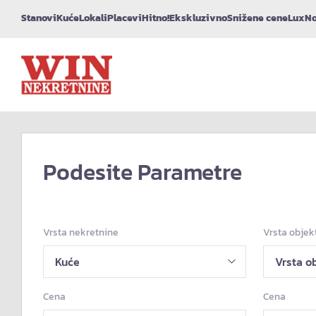
Stanovi
Kuće
Lokali
Placevi
Hitno!
Ekskluzivno
Snižene cene
Lux
No
Podesite Parametre
Vrsta nekretnine
Vrsta objek
Cena
Cena