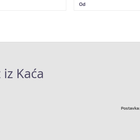
 iz Kaća
Postavka: