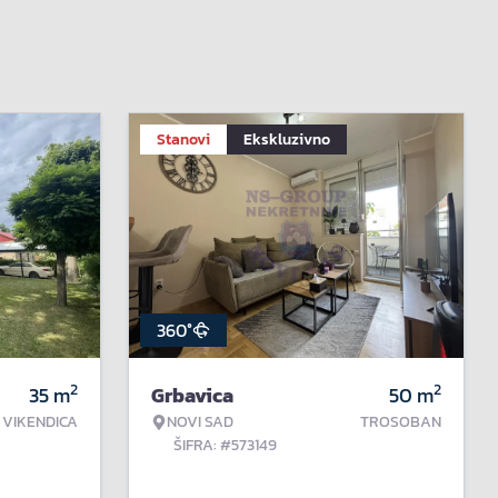
Stanovi
Ekskluzivno
360°
2
2
35
m
Grbavica
50
m
VIKENDICA
NOVI SAD
TROSOBAN
ŠIFRA: #573149