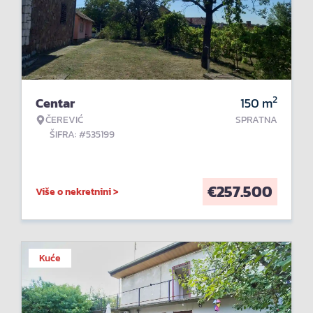
2
Centar
150
m
ČEREVIĆ
SPRATNA
ŠIFRA: #535199
€
257.500
Više o nekretnini >
Kuće