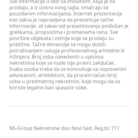
Sve informacije u vezi sa imovinom, koja je na
prodaju, a iz izvora ovog sajta, smatraju se
pouzdanim informacijama. Internet prezentacija
kao takva je napravljena da prezentuje tačne
informacije, ali takav vid prezentovanja podložan je
greškama, propustima i promenama cena. Sve
površine objekata i zemlje koje se prodaju su
približne. Tačne dimenzije se mogu dobiti
potraživanjem usluga profesionalnog arhitekte ili
inžinjera. Broj soba navedenih u opisima
nekretnina koje se nude nije pravni zaključak.
Svaka osoba treba da se konsultuje sa sopstvenim
advokatom, arhitektom, da proceni tačan broj
soba u predmetnoj nekretnini, koje mogu da se
koriste legalno kao spavaće sobe.
NS-Group Nekretnine doo Novi Sad, Reg.br. 711