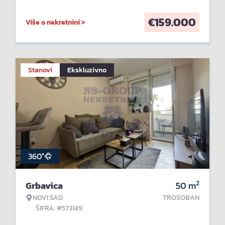
€
159.000
Više o nekretnini >
Stanovi
Ekskluzivno
360°
2
Grbavica
50
m
NOVI SAD
TROSOBAN
ŠIFRA: #573149