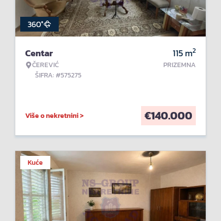
360°
2
Centar
115
m
ČEREVIĆ
PRIZEMNA
ŠIFRA: #575275
€
140.000
Više o nekretnini >
Kuće