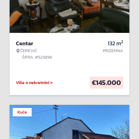
2
Centar
132
m
ČEREVIĆ
PRIZEMNA
ŠIFRA: #523896
€
145.000
Više o nekretnini >
Kuće