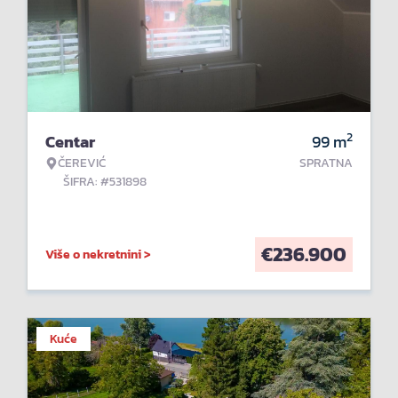
2
Centar
99
m
ČEREVIĆ
SPRATNA
ŠIFRA: #531898
€
236.900
Više o nekretnini >
Kuće