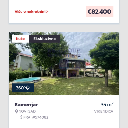
€
82.400
Više o nekretnini >
Kuće
Ekskluzivno
360°
2
Kamenjar
35
m
NOVI SAD
VIKENDICA
ŠIFRA: #574082