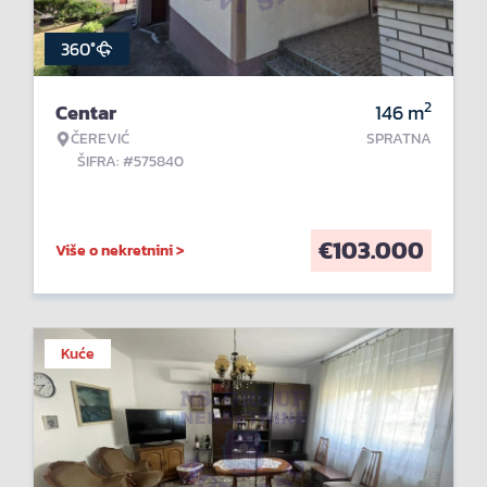
360°
2
Centar
146
m
ČEREVIĆ
SPRATNA
ŠIFRA: #575840
€
103.000
Više o nekretnini >
Kuće