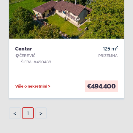
2
Centar
125
m
ČEREVIĆ
PRIZEMNA
ŠIFRA: #490488
€
494.400
Više o nekretnini >
<
>
1