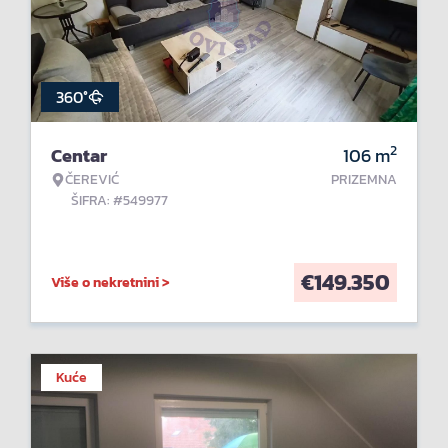
360°
2
Centar
106
m
ČEREVIĆ
PRIZEMNA
ŠIFRA: #549977
€
149.350
Više o nekretnini >
Kuće