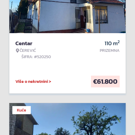
2
Centar
110
m
ČEREVIĆ
PRIZEMNA
ŠIFRA: #520250
€
61.800
Više o nekretnini >
Kuće