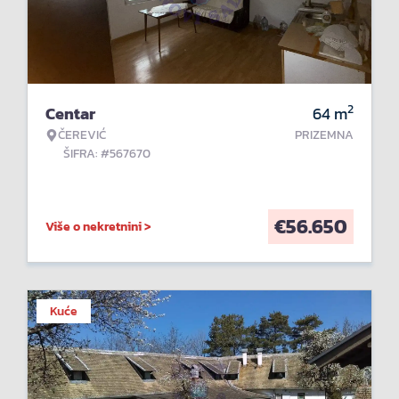
2
Centar
64
m
ČEREVIĆ
PRIZEMNA
ŠIFRA: #567670
€
56.650
Više o nekretnini >
Kuće