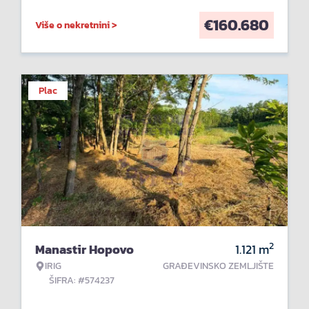
€
160.680
Više o nekretnini >
Plac
2
Manastir Hopovo
1.121
m
IRIG
GRAĐEVINSKO ZEMLJIŠTE
ŠIFRA: #574237