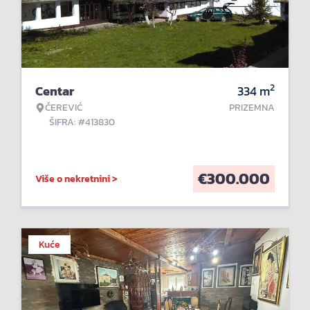
2
Centar
334
m
ČEREVIĆ
PRIZEMNA
ŠIFRA: #413830
€
300.000
Više o nekretnini >
Kuće