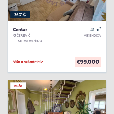
360°
2
Centar
41
m
ČEREVIĆ
VIKENDICA
ŠIFRA: #571970
€
99.000
Više o nekretnini >
Kuće