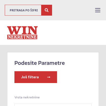
Podesite Parametre
Još filtera
Vrsta nekretnine