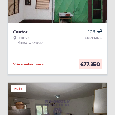
2
Centar
106
m
ČEREVIĆ
PRIZEMNA
ŠIFRA: #547036
€
77.250
Više o nekretnini >
Kuće