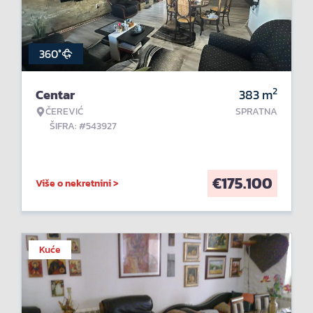
360°
2
Centar
383
m
ČEREVIĆ
SPRATNA
ŠIFRA: #543927
€
175.100
Više o nekretnini >
Kuće