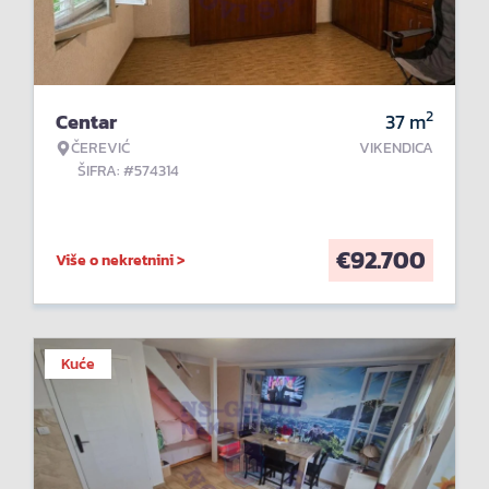
2
Centar
37
m
ČEREVIĆ
VIKENDICA
ŠIFRA: #574314
€
92.700
Više o nekretnini >
Kuće