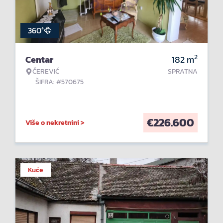
360°
2
Centar
182
m
ČEREVIĆ
SPRATNA
ŠIFRA: #570675
€
226.600
Više o nekretnini >
Kuće