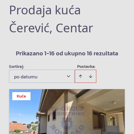
Prodaja kuća
Čerević, Centar
Prikazano 1-16 od ukupno 16 rezultata
Sortiraj
:
Postavka:
po datumu
Kuće