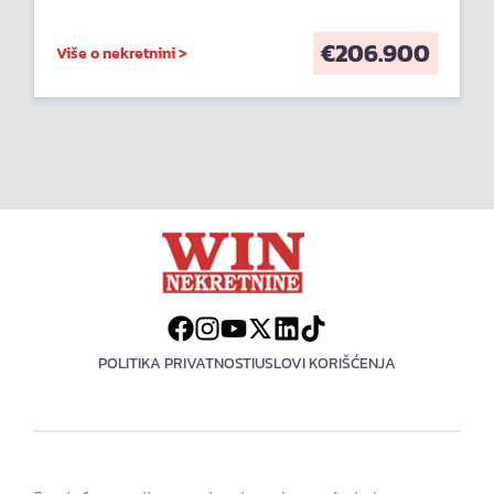
€
206.900
Više o nekretnini >
POLITIKA PRIVATNOSTI
USLOVI KORIŠĆENJA