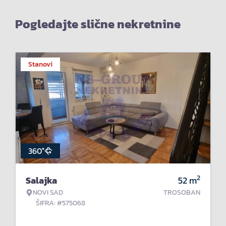
Pogledajte slične nekretnine
Stanovi
360°
2
Salajka
52
m
NOVI SAD
TROSOBAN
ŠIFRA: #575068