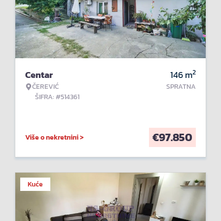
2
Centar
146
m
ČEREVIĆ
SPRATNA
ŠIFRA: #514361
€
97.850
Više o nekretnini >
Kuće