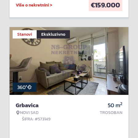
€
159.000
Više o nekretnini >
Stanovi
Ekskluzivno
360°
2
Grbavica
50
m
NOVI SAD
TROSOBAN
ŠIFRA: #573149