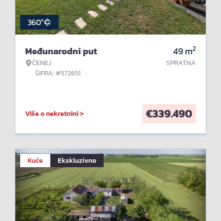
360°
2
Međunarodni put
49
m
ČENEJ
SPRATNA
ŠIFRA: #572651
€
339.490
Više o nekretnini >
Kuće
Ekskluzivno