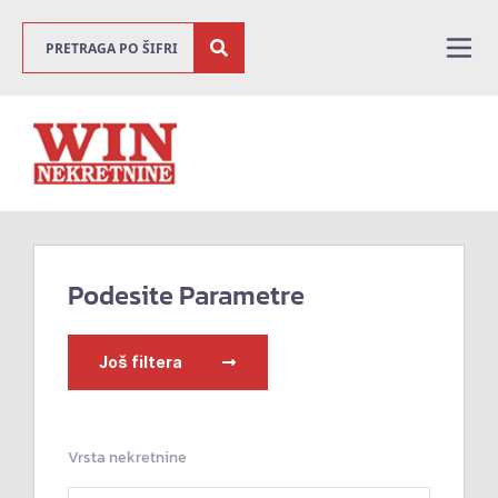
Podesite Parametre
Još filtera
Vrsta nekretnine