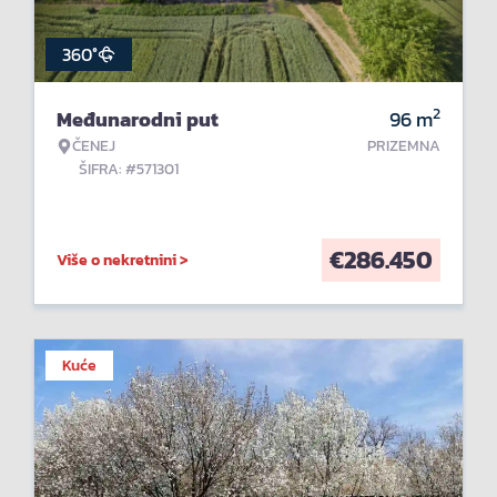
360°
2
Međunarodni put
96
m
ČENEJ
PRIZEMNA
ŠIFRA: #571301
€
286.450
Više o nekretnini >
Kuće