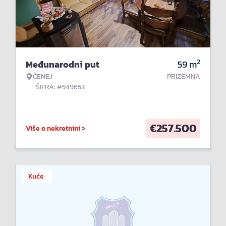
2
Međunarodni put
59
m
ČENEJ
PRIZEMNA
ŠIFRA: #549653
€
257.500
Više o nekretnini >
Kuće