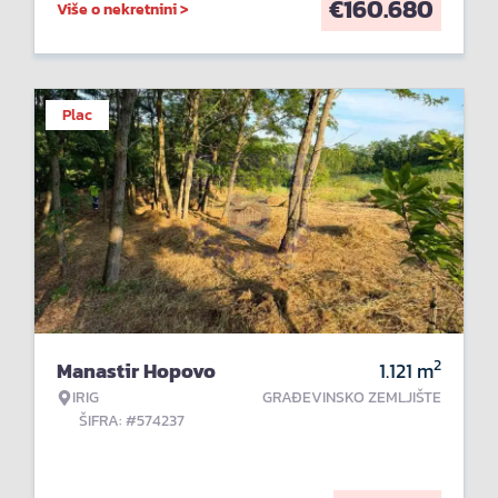
€
160.680
Više o nekretnini >
Plac
2
Manastir Hopovo
1.121
m
IRIG
GRAĐEVINSKO ZEMLJIŠTE
ŠIFRA: #574237