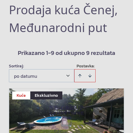
Prodaja kuća Čenej,
Međunarodni put
Prikazano 1-9 od ukupno 9 rezultata
Sortiraj
:
Postavka:
po datumu
Kuće
Ekskluzivno