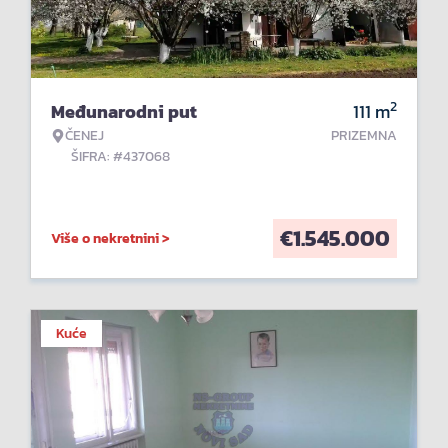
2
Međunarodni put
111
m
ČENEJ
PRIZEMNA
ŠIFRA: #437068
€
1.545.000
Više o nekretnini >
Kuće