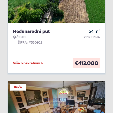
2
Međunarodni put
54
m
ČENEJ
PRIZEMNA
ŠIFRA: #550928
€
412.000
Više o nekretnini >
Kuće