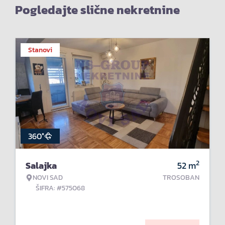
Pogledajte slične nekretnine
Stanovi
360°
2
Salajka
52
m
NOVI SAD
TROSOBAN
ŠIFRA: #575068