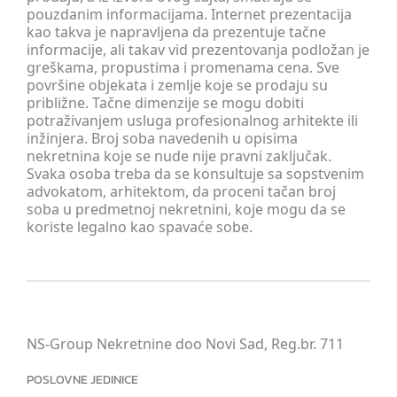
pouzdanim informacijama. Internet prezentacija
kao takva je napravljena da prezentuje tačne
informacije, ali takav vid prezentovanja podložan je
greškama, propustima i promenama cena. Sve
površine objekata i zemlje koje se prodaju su
približne. Tačne dimenzije se mogu dobiti
potraživanjem usluga profesionalnog arhitekte ili
inžinjera. Broj soba navedenih u opisima
nekretnina koje se nude nije pravni zaključak.
Svaka osoba treba da se konsultuje sa sopstvenim
advokatom, arhitektom, da proceni tačan broj
soba u predmetnoj nekretnini, koje mogu da se
koriste legalno kao spavaće sobe.
NS-Group Nekretnine doo Novi Sad, Reg.br. 711
POSLOVNE JEDINICE