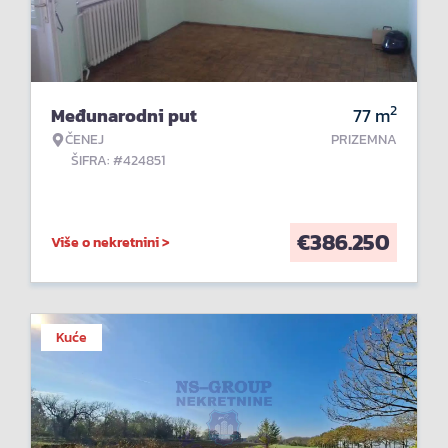
2
Međunarodni put
77
m
ČENEJ
PRIZEMNA
ŠIFRA: #424851
€
386.250
Više o nekretnini >
Kuće