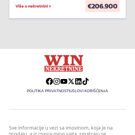
€
206.900
Više o nekretnini >
POLITIKA PRIVATNOSTI
USLOVI KORIŠĆENJA
Sve informacije u vezi sa imovinom, koja je na
prodaju, a iz izvora ovog sajta, smatraju se