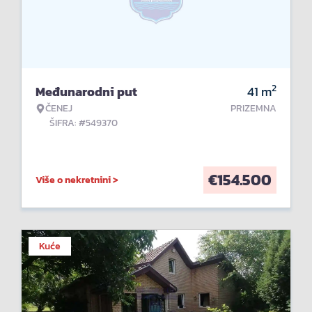
2
Međunarodni put
41
m
ČENEJ
PRIZEMNA
ŠIFRA: #549370
€
154.500
Više o nekretnini >
Kuće