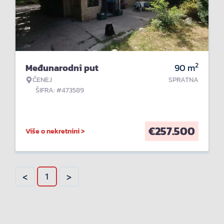
2
Međunarodni put
90
m
ČENEJ
SPRATNA
ŠIFRA: #473589
€
257.500
Više o nekretnini >
<
>
1