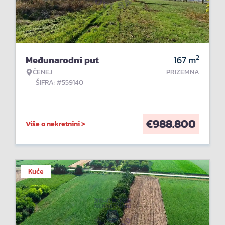
2
Međunarodni put
167
m
ČENEJ
PRIZEMNA
ŠIFRA: #559140
€
988.800
Više o nekretnini >
Kuće