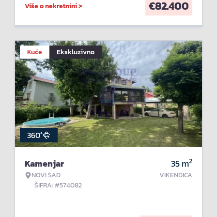
€
82.400
Više o nekretnini >
Kuće
Ekskluzivno
360°
2
Kamenjar
35
m
NOVI SAD
VIKENDICA
ŠIFRA: #574082