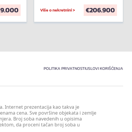
59.000
€
206.900
Više o nekretnini >
POLITIKA PRIVATNOSTI
USLOVI KORIŠĆENJA
. Internet prezentacija kao takva je
menama cena. Sve površine objekata i zemlje
injera. Broj soba navedenih u opisima
tektom, da proceni tačan broj soba u