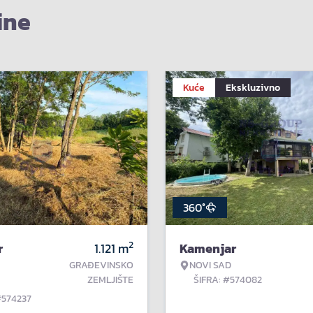
ine
Kuće
Ekskluzivno
360°
2
r
1.121
m
Kamenjar
GRAĐEVINSKO
NOVI SAD
ZEMLJIŠTE
ŠIFRA: #574082
#574237