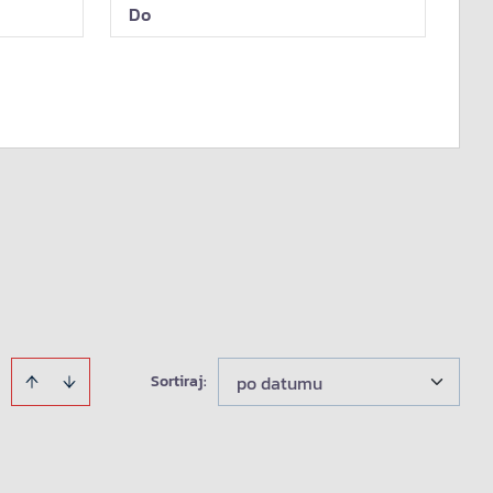
Sortiraj
:
po datumu