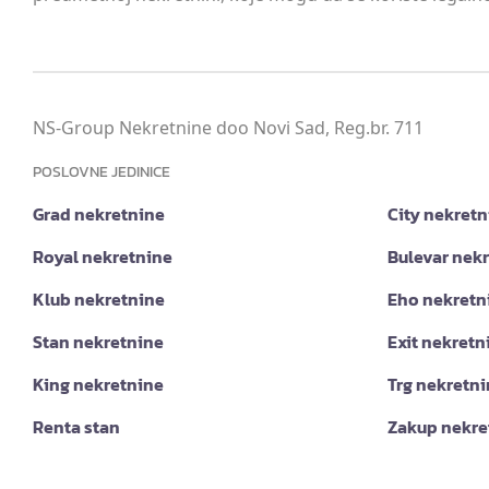
NS-Group Nekretnine doo Novi Sad, Reg.br. 711
POSLOVNE JEDINICE
Grad nekretnine
City nekretn
Royal nekretnine
Bulevar nek
Klub nekretnine
Eho nekretn
Stan nekretnine
Exit nekretn
King nekretnine
Trg nekretn
Renta stan
Zakup nekre