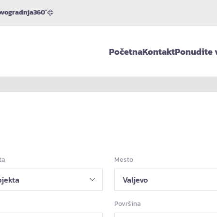
vogradnja
360°
Početna
Kontakt
Ponudite 
ta
Mesto
Površina