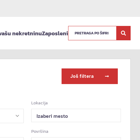
vašu nekretninu
Zaposleni
Još filtera
Lokacija
Izaberi mesto
Površina