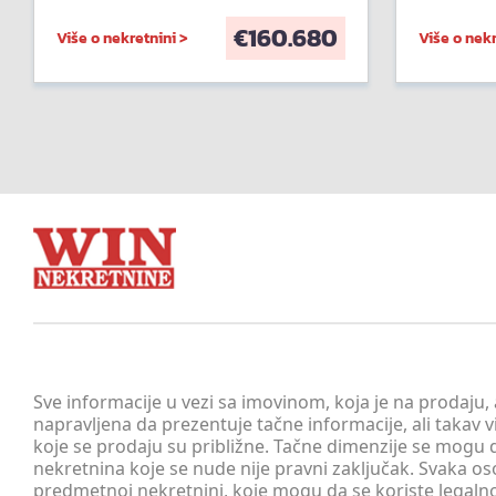
€
160.680
Više o nekretnini >
Više o nekr
Sve informacije u vezi sa imovinom, koja je na prodaju,
napravljena da prezentuje tačne informacije, ali taka
koje se prodaju su približne. Tačne dimenzije se mogu d
nekretnina koje se nude nije pravni zaključak. Svaka o
predmetnoj nekretnini, koje mogu da se koriste legaln