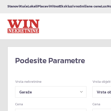
Stanovi
Kuće
Lokali
Placevi
Hitno!
Ekskluzivno
Snižene cene
Lux
No
Podesite Parametre
Vrsta nekretnine
Vrsta objek
Cena
Cena