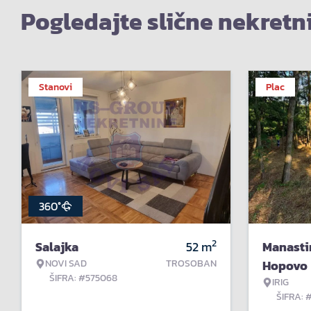
Pogledajte slične nekretn
Stanovi
Plac
360°
2
Salajka
52
m
Manasti
NOVI SAD
TROSOBAN
Hopovo
ŠIFRA: #575068
IRIG
ŠIFRA: 