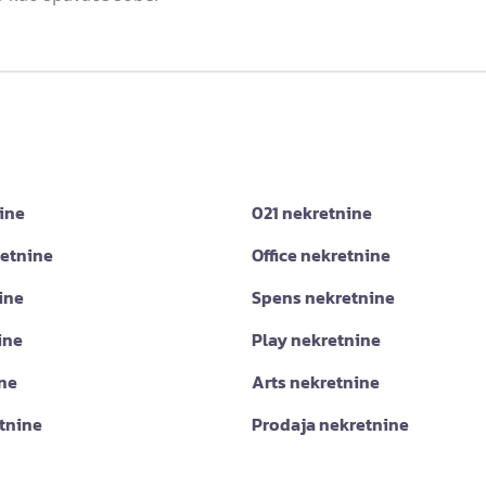
ine
021 nekretnine
retnine
Office nekretnine
ine
Spens nekretnine
ine
Play nekretnine
ine
Arts nekretnine
tnine
Prodaja nekretnine