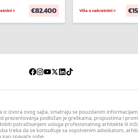
€
82.400
€
1
etnini >
Više o nekretnini >
 a iz izvora ovog sajta, smatraju se pouzdanim informacijama
v vid prezentovanja podložan je greškama, propustima i pro
obiti potraživanjem usluga profesionalnog arhitekte ili inž
soba treba da se konsultuje sa sopstvenim advokatom, arhi
o kao spavaće sobe.