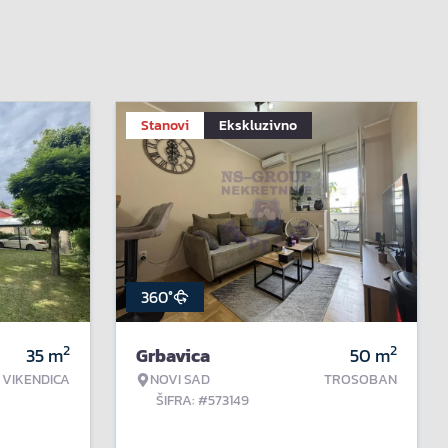
Stanovi
Ekskluzivno
360°
2
2
35
m
Grbavica
50
m
VIKENDICA
NOVI SAD
TROSOBAN
ŠIFRA: #573149