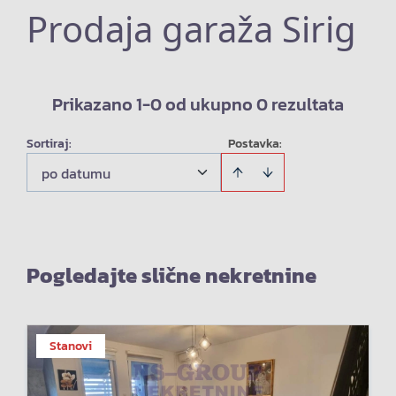
Prodaja garaža Sirig
Prikazano 1-0 od ukupno 0 rezultata
Sortiraj
:
Postavka:
po datumu
Pogledajte slične nekretnine
Stanovi