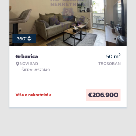
360°
2
Grbavica
50
m
NOVI SAD
TROSOBAN
ŠIFRA: #573149
€
206.900
Više o nekretnini >