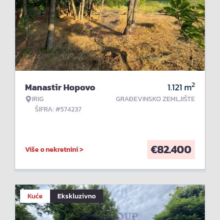
2
Manastir Hopovo
1.121
m
IRIG
GRAĐEVINSKO ZEMLJIŠTE
ŠIFRA: #574237
€
82.400
Više o nekretnini >
Kuće
Ekskluzivno