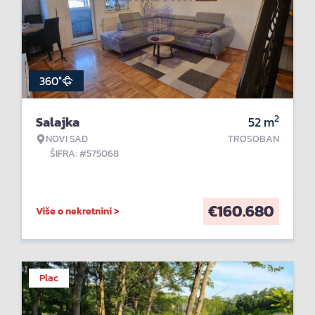
360°
2
Salajka
52
m
NOVI SAD
TROSOBAN
ŠIFRA: #575068
€
160.680
Više o nekretnini >
Plac