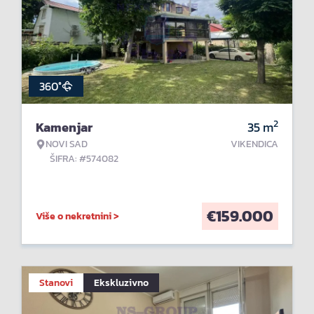
360°
2
Kamenjar
35
m
NOVI SAD
VIKENDICA
ŠIFRA: #574082
€
159.000
Više o nekretnini >
Stanovi
Ekskluzivno