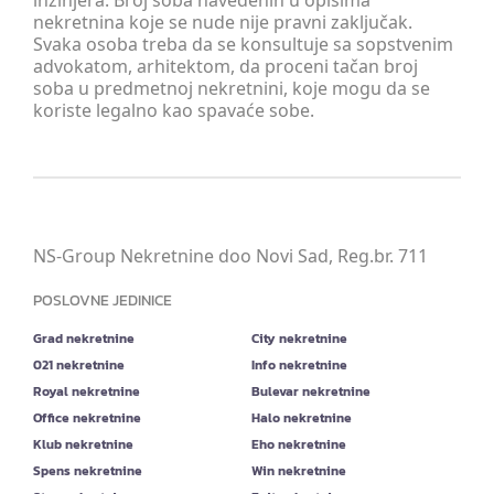
inžinjera. Broj soba navedenih u opisima
nekretnina koje se nude nije pravni zaključak.
Svaka osoba treba da se konsultuje sa sopstvenim
advokatom, arhitektom, da proceni tačan broj
soba u predmetnoj nekretnini, koje mogu da se
koriste legalno kao spavaće sobe.
NS-Group Nekretnine doo Novi Sad, Reg.br. 711
POSLOVNE JEDINICE
Grad nekretnine
City nekretnine
021 nekretnine
Info nekretnine
Royal nekretnine
Bulevar nekretnine
Office nekretnine
Halo nekretnine
Klub nekretnine
Eho nekretnine
Spens nekretnine
Win nekretnine