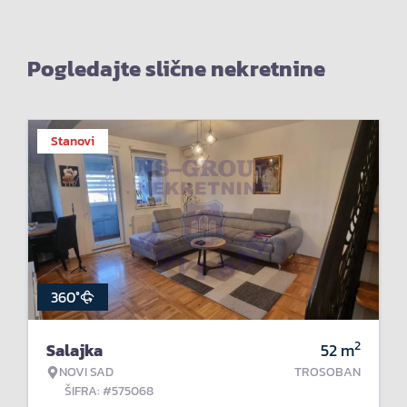
Pogledajte slične nekretnine
Stanovi
360°
2
Salajka
52
m
NOVI SAD
TROSOBAN
ŠIFRA: #575068