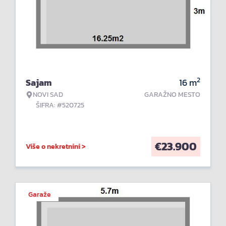
2
Sajam
16
m
NOVI SAD
GARAŽNO MESTO
ŠIFRA: #520725
€
23.900
Više o nekretnini >
Garaže