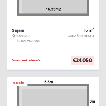
2
Sajam
16
m
NOVI SAD
GARAŽNO MESTO
ŠIFRA: #520754
€
24.050
Više o nekretnini >
Garaže