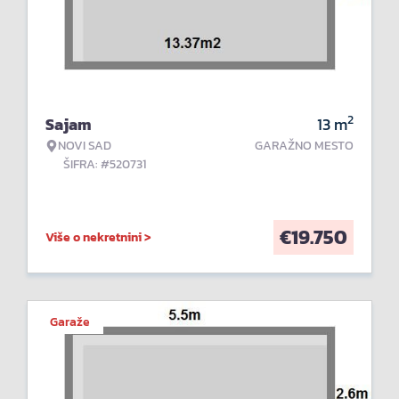
2
Sajam
13
m
NOVI SAD
GARAŽNO MESTO
ŠIFRA: #520731
€
19.750
Više o nekretnini >
Garaže