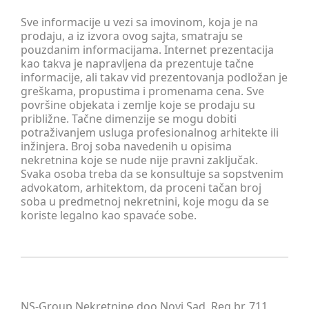
Sve informacije u vezi sa imovinom, koja je na
prodaju, a iz izvora ovog sajta, smatraju se
pouzdanim informacijama. Internet prezentacija
kao takva je napravljena da prezentuje tačne
informacije, ali takav vid prezentovanja podložan je
greškama, propustima i promenama cena. Sve
površine objekata i zemlje koje se prodaju su
približne. Tačne dimenzije se mogu dobiti
potraživanjem usluga profesionalnog arhitekte ili
inžinjera. Broj soba navedenih u opisima
nekretnina koje se nude nije pravni zaključak.
Svaka osoba treba da se konsultuje sa sopstvenim
advokatom, arhitektom, da proceni tačan broj
soba u predmetnoj nekretnini, koje mogu da se
koriste legalno kao spavaće sobe.
NS-Group Nekretnine doo Novi Sad, Reg.br. 711