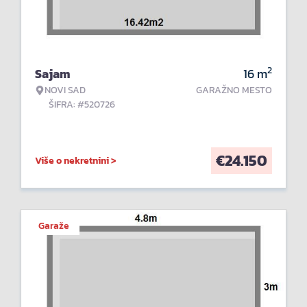
2
Sajam
16
m
NOVI SAD
GARAŽNO MESTO
ŠIFRA: #520726
€
24.150
Više o nekretnini >
Garaže