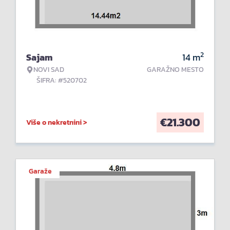
2
Sajam
14
m
NOVI SAD
GARAŽNO MESTO
ŠIFRA: #520702
€
21.300
Više o nekretnini >
Garaže