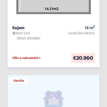
2
Sajam
14
m
NOVI SAD
GARAŽNO MESTO
ŠIFRA: #520687
€
20.960
Više o nekretnini >
Garaže