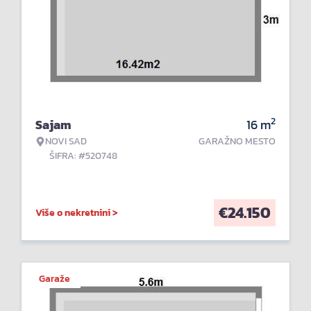
2
Sajam
16
m
NOVI SAD
GARAŽNO MESTO
ŠIFRA: #520748
€
24.150
Više o nekretnini >
Garaže