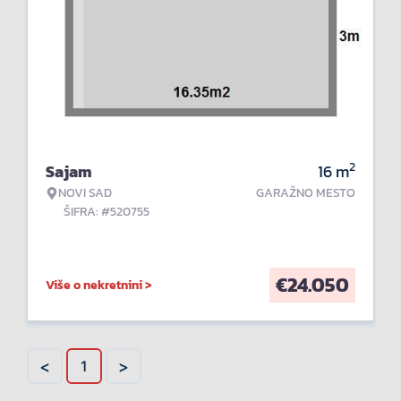
2
Sajam
16
m
NOVI SAD
GARAŽNO MESTO
ŠIFRA: #520755
€
24.050
Više o nekretnini >
<
>
1