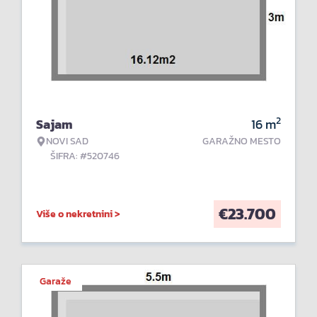
2
Sajam
16
m
NOVI SAD
GARAŽNO MESTO
ŠIFRA: #520746
€
23.700
Više o nekretnini >
Garaže