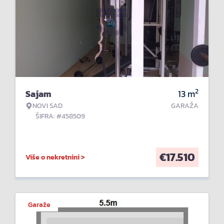
2
Sajam
13
m
NOVI SAD
GARAŽA
ŠIFRA: #458509
€
17.510
Više o nekretnini >
Garaže