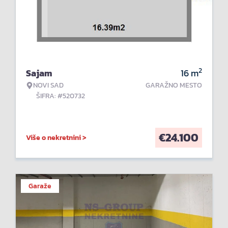
2
Sajam
16
m
NOVI SAD
GARAŽNO MESTO
ŠIFRA: #520732
€
24.100
Više o nekretnini >
Garaže