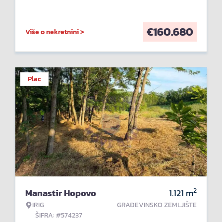
€
160.680
Više o nekretnini >
Plac
2
Manastir Hopovo
1.121
m
IRIG
GRAĐEVINSKO ZEMLJIŠTE
ŠIFRA: #574237