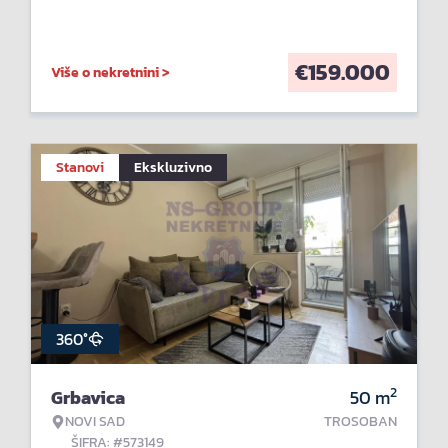
€
159.000
Više o nekretnini >
Stanovi
Ekskluzivno
360°
2
Grbavica
50
m
NOVI SAD
TROSOBAN
ŠIFRA: #573149