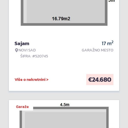
2
Sajam
17
m
NOVI SAD
GARAŽNO MESTO
ŠIFRA: #520745
€
24.680
Više o nekretnini >
Garaže