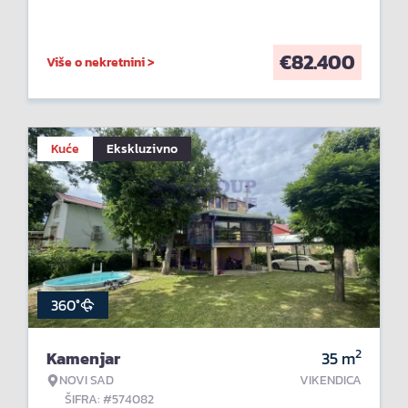
€
82.400
Više o nekretnini >
Kuće
Ekskluzivno
360°
2
Kamenjar
35
m
NOVI SAD
VIKENDICA
ŠIFRA: #574082