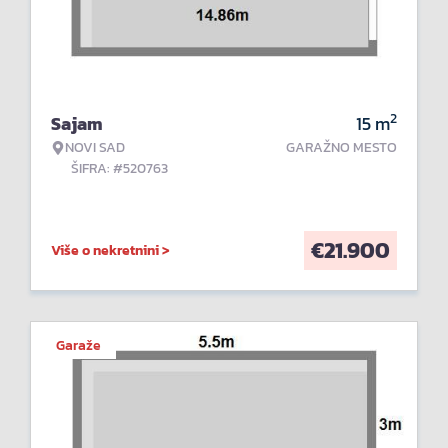
2
Sajam
15
m
NOVI SAD
GARAŽNO MESTO
ŠIFRA: #520763
€
21.900
Više o nekretnini >
Garaže