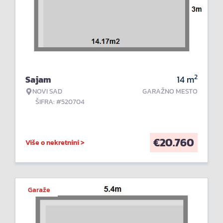
2
Sajam
14
m
NOVI SAD
GARAŽNO MESTO
ŠIFRA: #520704
€
20.760
Više o nekretnini >
Garaže