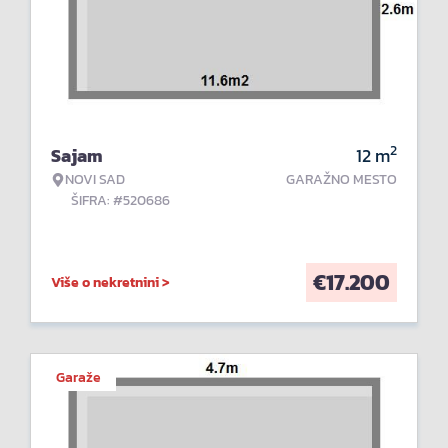
2
Sajam
12
m
NOVI SAD
GARAŽNO MESTO
ŠIFRA: #520686
€
17.200
Više o nekretnini >
Garaže