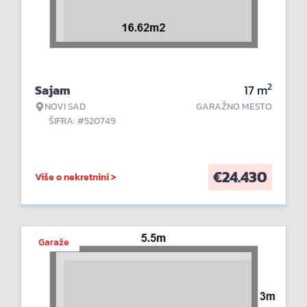
2
Sajam
17
m
NOVI SAD
GARAŽNO MESTO
ŠIFRA: #520749
€
24.430
Više o nekretnini >
Garaže