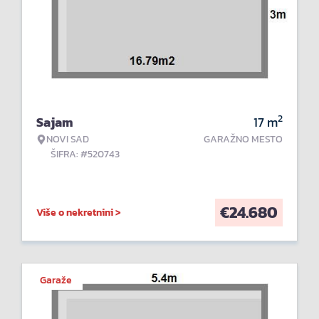
2
Sajam
17
m
NOVI SAD
GARAŽNO MESTO
ŠIFRA: #520743
€
24.680
Više o nekretnini >
Garaže