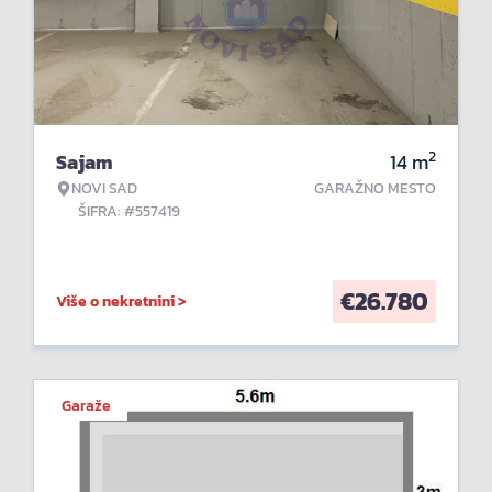
2
Sajam
14
m
NOVI SAD
GARAŽNO MESTO
ŠIFRA: #557419
€
26.780
Više o nekretnini >
Garaže