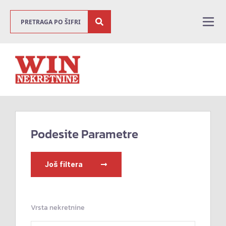
Podesite Parametre
Još filtera
Vrsta nekretnine