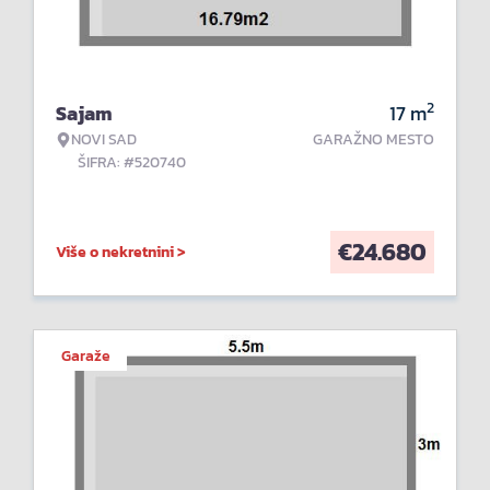
2
Sajam
17
m
NOVI SAD
GARAŽNO MESTO
ŠIFRA: #520740
€
24.680
Više o nekretnini >
Garaže