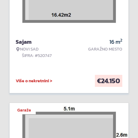
2
Sajam
16
m
NOVI SAD
GARAŽNO MESTO
ŠIFRA: #520747
€
24.150
Više o nekretnini >
Garaže