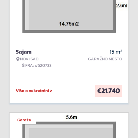
2
Sajam
15
m
NOVI SAD
GARAŽNO MESTO
ŠIFRA: #520733
€
21.740
Više o nekretnini >
Garaže