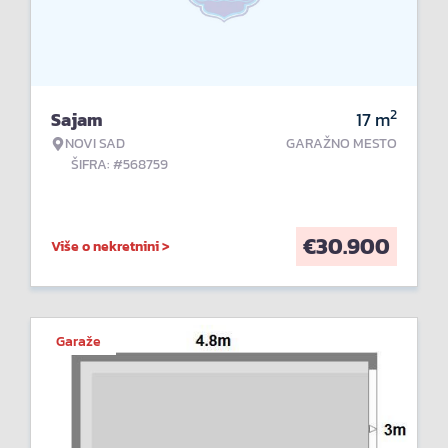
2
Sajam
17
m
NOVI SAD
GARAŽNO MESTO
ŠIFRA: #568759
€
30.900
Više o nekretnini >
Garaže