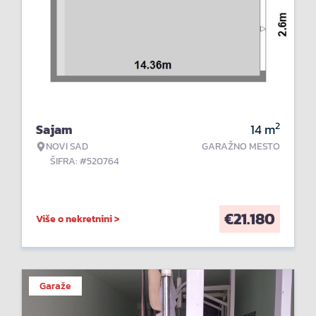
2
Sajam
14
m
NOVI SAD
GARAŽNO MESTO
ŠIFRA: #520764
€
21.180
Više o nekretnini >
Garaže