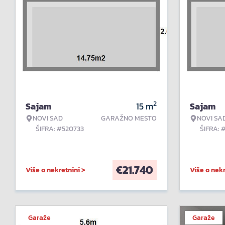
2
Sajam
15
m
Sajam
NOVI SAD
GARAŽNO MESTO
NOVI SA
ŠIFRA: #520733
ŠIFRA: 
€
21.740
Više o nekretnini >
Više o nekr
Garaže
Garaže