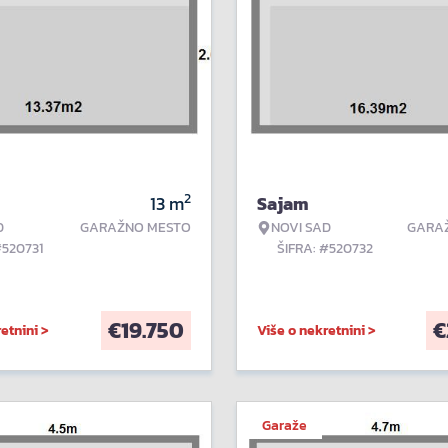
2
13
m
Sajam
D
GARAŽNO MESTO
NOVI SAD
GARA
#520731
ŠIFRA: #520732
€
19.750
€
etnini >
Više o nekretnini >
Garaže