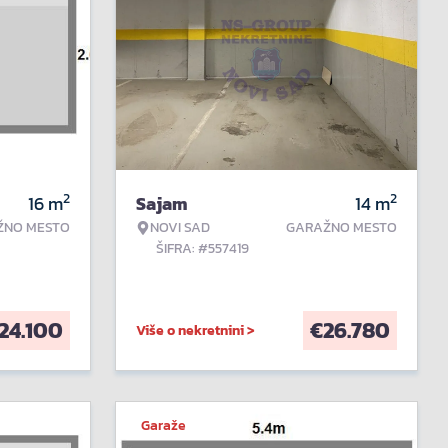
2
2
16
m
Sajam
14
m
ŽNO MESTO
NOVI SAD
GARAŽNO MESTO
ŠIFRA: #557419
24.100
€
26.780
Više o nekretnini >
Garaže