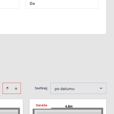
Sortiraj
:
po datumu
Garaže