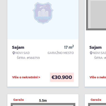
2
Sajam
17
m
Sajam
NOVI SAD
GARAŽNO MESTO
NOVI SA
ŠIFRA: #568759
ŠIFRA: 
€
30.900
Više o nekretnini >
Više o nekr
Garaže
Garaže