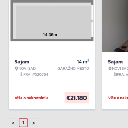
2
Sajam
14
m
Sajam
NOVI SAD
GARAŽNO MESTO
NOVI SA
ŠIFRA: #520764
ŠIFRA: 
€
21.180
Više o nekretnini >
Više o nekr
<
>
1