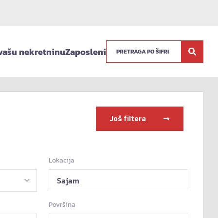
vašu nekretninu
Zaposleni
Još filtera
Lokacija
Sajam
Površina