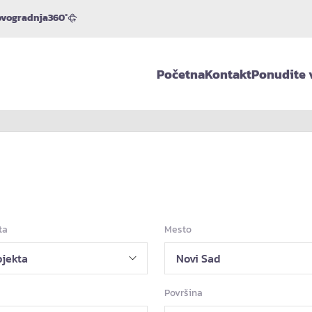
vogradnja
360°
Početna
Kontakt
Ponudite 
ta
Mesto
Površina