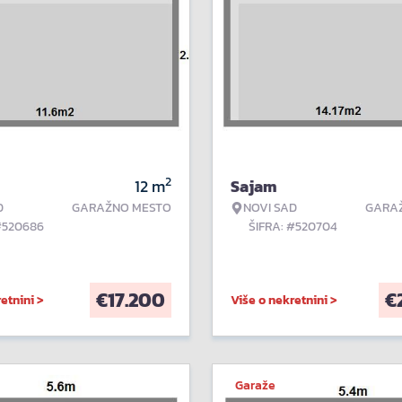
2
12
m
Sajam
D
GARAŽNO MESTO
NOVI SAD
GARA
#520686
ŠIFRA: #520704
€
17.200
€
etnini >
Više o nekretnini >
Garaže