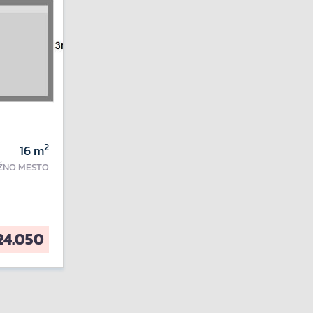
2
16
m
ŽNO MESTO
24.050