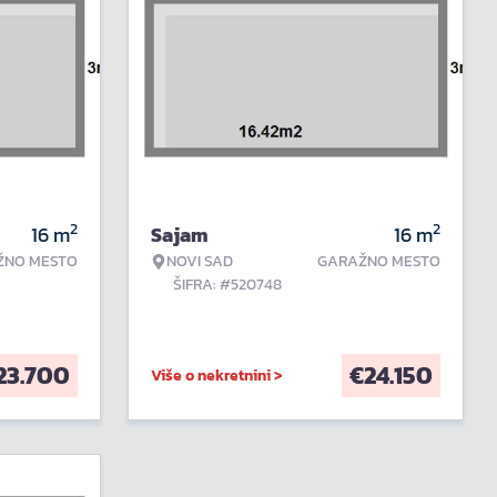
2
2
16
m
Sajam
16
m
ŽNO MESTO
NOVI SAD
GARAŽNO MESTO
ŠIFRA: #520748
23.700
€
24.150
Više o nekretnini >