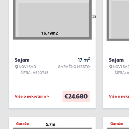
2
Sajam
17
m
Sajam
NOVI SAD
GARAŽNO MESTO
NOVI SA
ŠIFRA: #520745
ŠIFRA: 
€
24.680
Više o nekretnini >
Više o nekr
Garaže
Garaže