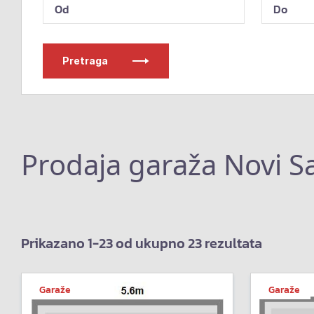
Pretraga
Prodaja garaža Novi S
Prikazano 1-23 od ukupno 23 rezultata
Garaže
Garaže