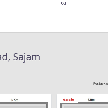
ad, Sajam
Postavka:
Garaže