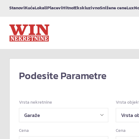
Stanovi
Kuće
Lokali
Placevi
Hitno!
Ekskluzivno
Snižene cene
Lux
No
Podesite Parametre
Vrsta nekretnine
Vrsta objek
Cena
Cena