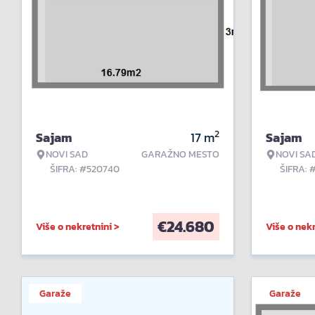
2
Sajam
17
m
Sajam
NOVI SAD
GARAŽNO MESTO
NOVI SA
ŠIFRA: #520740
ŠIFRA: 
€
24.680
Više o nekretnini >
Više o nekr
Garaže
Garaže