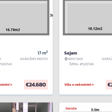
2
17
m
Sajam
D
GARAŽNO MESTO
NOVI SAD
GARA
#520743
ŠIFRA: #520746
€
24.680
€
etnini >
Više o nekretnini >
Garaže