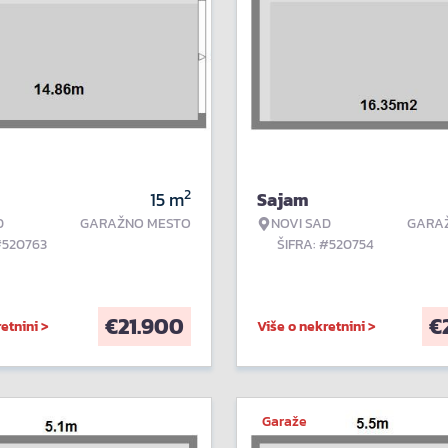
2
15
m
Sajam
D
GARAŽNO MESTO
NOVI SAD
GARA
#520763
ŠIFRA: #520754
€
21.900
€
etnini >
Više o nekretnini >
Garaže