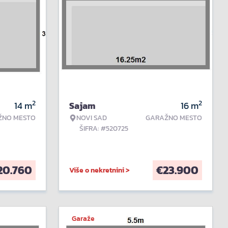
2
2
14
m
Sajam
16
m
ŽNO MESTO
NOVI SAD
GARAŽNO MESTO
ŠIFRA: #520725
20.760
€
23.900
Više o nekretnini >
Garaže