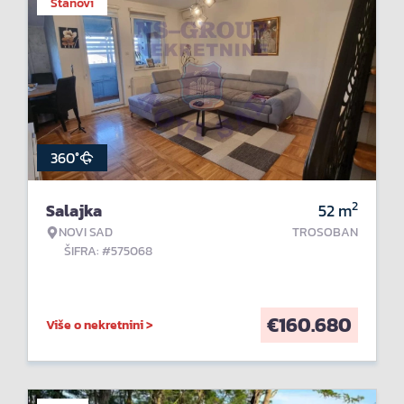
Stanovi
360°
2
Salajka
52
m
NOVI SAD
TROSOBAN
ŠIFRA: #575068
€
160.680
Više o nekretnini >