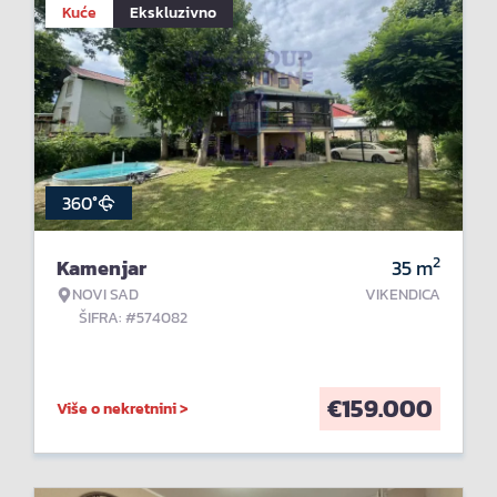
Kuće
Ekskluzivno
360°
2
Kamenjar
35
m
NOVI SAD
VIKENDICA
ŠIFRA: #574082
€
159.000
Više o nekretnini >