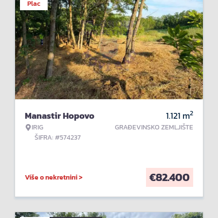
Plac
2
Manastir Hopovo
1.121
m
IRIG
GRAĐEVINSKO ZEMLJIŠTE
ŠIFRA: #574237
€
82.400
Više o nekretnini >