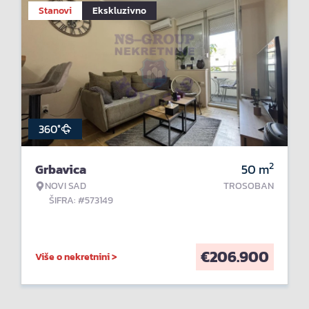
Stanovi
Ekskluzivno
360°
2
Grbavica
50
m
NOVI SAD
TROSOBAN
ŠIFRA: #573149
€
206.900
Više o nekretnini >