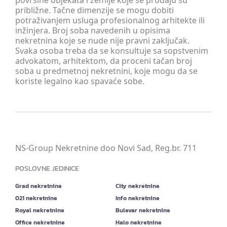
površine objekata i zemlje koje se prodaju su
približne. Tačne dimenzije se mogu dobiti
potraživanjem usluga profesionalnog arhitekte ili
inžinjera. Broj soba navedenih u opisima
nekretnina koje se nude nije pravni zaključak.
Svaka osoba treba da se konsultuje sa sopstvenim
advokatom, arhitektom, da proceni tačan broj
soba u predmetnoj nekretnini, koje mogu da se
koriste legalno kao spavaće sobe.
NS-Group Nekretnine doo Novi Sad, Reg.br. 711
POSLOVNE JEDINICE
Grad nekretnine
City nekretnine
021 nekretnine
Info nekretnine
Royal nekretnine
Bulevar nekretnine
Office nekretnine
Halo nekretnine