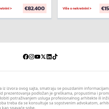
€
82.400
€
1
etnini >
Više o nekretnini >
 a iz izvora ovog sajta, smatraju se pouzdanim informacijama
v vid prezentovanja podložan je greškama, propustima i pro
obiti potraživanjem usluga profesionalnog arhitekte ili inž
soba treba da se konsultuje sa sopstvenim advokatom, arhi
o kao spavaće sobe.