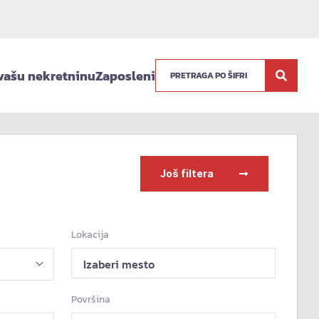
vašu nekretninu
Zaposleni
Još filtera
Lokacija
Izaberi mesto
Površina