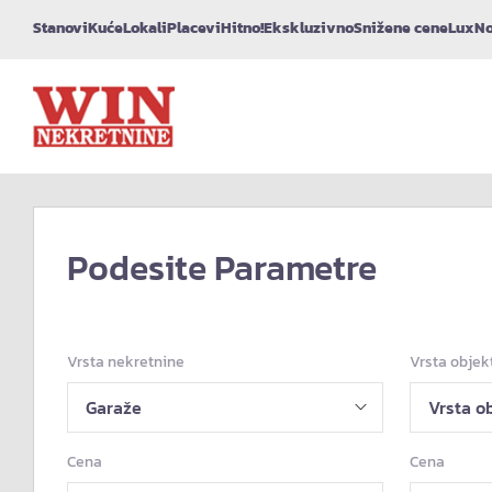
Stanovi
Kuće
Lokali
Placevi
Hitno!
Ekskluzivno
Snižene cene
Lux
No
Podesite Parametre
Vrsta nekretnine
Vrsta objek
Cena
Cena