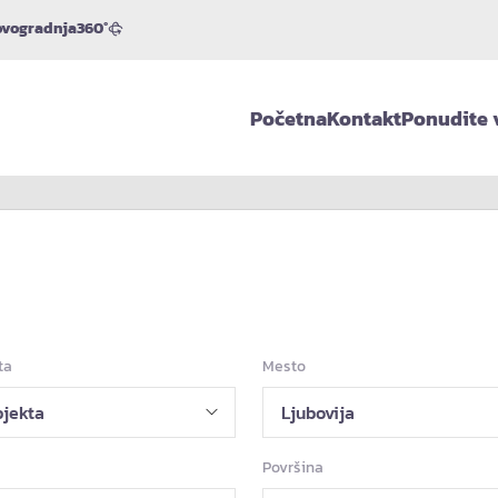
vogradnja
360°
Početna
Kontakt
Ponudite 
ta
Mesto
Površina