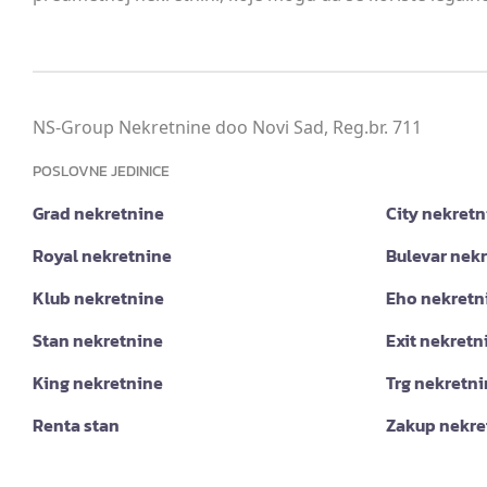
NS-Group Nekretnine doo Novi Sad, Reg.br. 711
POSLOVNE JEDINICE
Grad nekretnine
City nekretn
Royal nekretnine
Bulevar nek
Klub nekretnine
Eho nekretn
Stan nekretnine
Exit nekretn
King nekretnine
Trg nekretn
Renta stan
Zakup nekre