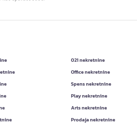
ine
021 nekretnine
retnine
Office nekretnine
ine
Spens nekretnine
ine
Play nekretnine
ine
Arts nekretnine
tnine
Prodaja nekretnine