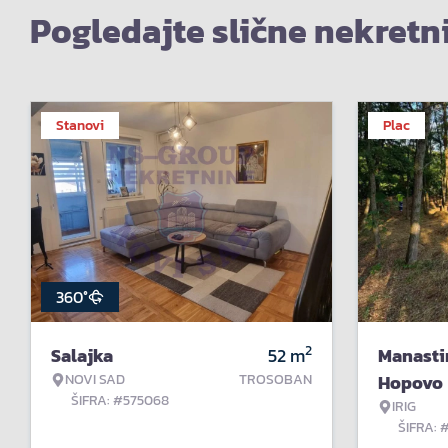
Pogledajte slične nekretn
Stanovi
Plac
360°
2
Salajka
52
m
Manasti
NOVI SAD
TROSOBAN
Hopovo
ŠIFRA: #575068
IRIG
ŠIFRA: 