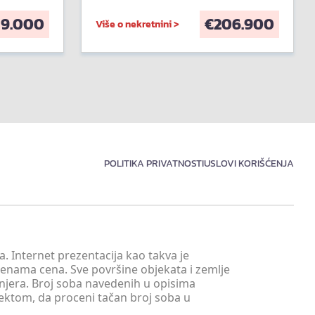
59.000
€
206.900
Više o nekretnini >
POLITIKA PRIVATNOSTI
USLOVI KORIŠĆENJA
. Internet prezentacija kao takva je
menama cena. Sve površine objekata i zemlje
injera. Broj soba navedenih u opisima
tektom, da proceni tačan broj soba u