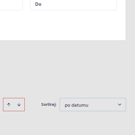
Sortiraj
:
po datumu