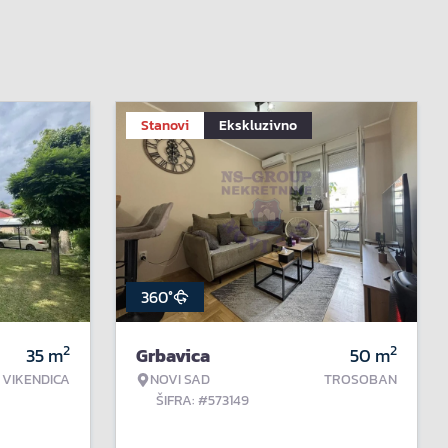
Stanovi
Ekskluzivno
360°
2
2
35
m
Grbavica
50
m
VIKENDICA
NOVI SAD
TROSOBAN
ŠIFRA: #573149