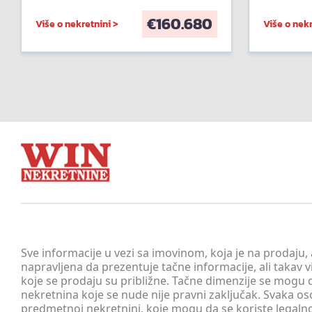
€
160.680
Više o nekretnini >
Više o nekr
Sve informacije u vezi sa imovinom, koja je na prodaju,
napravljena da prezentuje tačne informacije, ali taka
koje se prodaju su približne. Tačne dimenzije se mogu d
nekretnina koje se nude nije pravni zaključak. Svaka o
predmetnoj nekretnini, koje mogu da se koriste legaln