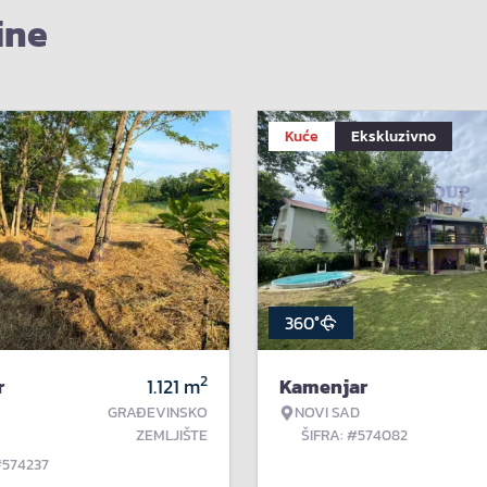
ine
Kuće
Ekskluzivno
360°
2
r
1.121
m
Kamenjar
GRAĐEVINSKO
NOVI SAD
ZEMLJIŠTE
ŠIFRA: #574082
#574237