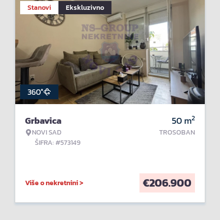
Stanovi
Ekskluzivno
360°
2
Grbavica
50
m
NOVI SAD
TROSOBAN
ŠIFRA: #573149
€
206.900
Više o nekretnini >