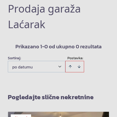
Prodaja garaža
Laćarak
Prikazano 1-0 od ukupno 0 rezultata
Sortiraj
:
Postavka:
po datumu
Pogledajte slične nekretnine