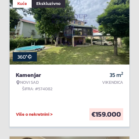
Kuće
Ekskluzivno
360°
2
Kamenjar
35
m
NOVI SAD
VIKENDICA
ŠIFRA: #574082
€
159.000
Više o nekretnini >