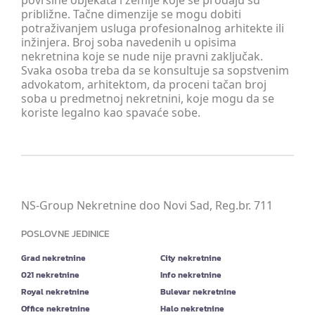
površine objekata i zemlje koje se prodaju su
približne. Tačne dimenzije se mogu dobiti
potraživanjem usluga profesionalnog arhitekte ili
inžinjera. Broj soba navedenih u opisima
nekretnina koje se nude nije pravni zaključak.
Svaka osoba treba da se konsultuje sa sopstvenim
advokatom, arhitektom, da proceni tačan broj
soba u predmetnoj nekretnini, koje mogu da se
koriste legalno kao spavaće sobe.
NS-Group Nekretnine doo Novi Sad, Reg.br. 711
POSLOVNE JEDINICE
Grad nekretnine
City nekretnine
021 nekretnine
Info nekretnine
Royal nekretnine
Bulevar nekretnine
Office nekretnine
Halo nekretnine