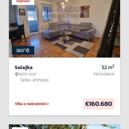
Stanovi
360°
2
Salajka
52
m
NOVI SAD
TROSOBAN
ŠIFRA: #575068
€
160.680
Više o nekretnini >