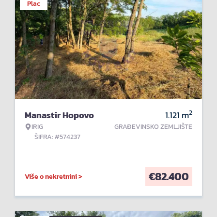
Plac
2
Manastir Hopovo
1.121
m
IRIG
GRAĐEVINSKO ZEMLJIŠTE
ŠIFRA: #574237
€
82.400
Više o nekretnini >