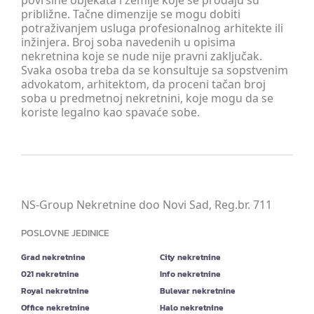
površine objekata i zemlje koje se prodaju su
približne. Tačne dimenzije se mogu dobiti
potraživanjem usluga profesionalnog arhitekte ili
inžinjera. Broj soba navedenih u opisima
nekretnina koje se nude nije pravni zaključak.
Svaka osoba treba da se konsultuje sa sopstvenim
advokatom, arhitektom, da proceni tačan broj
soba u predmetnoj nekretnini, koje mogu da se
koriste legalno kao spavaće sobe.
NS-Group Nekretnine doo Novi Sad, Reg.br. 711
POSLOVNE JEDINICE
Grad nekretnine
City nekretnine
021 nekretnine
Info nekretnine
Royal nekretnine
Bulevar nekretnine
Office nekretnine
Halo nekretnine