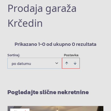
Prodaja garaža
Krčedin
Prikazano 1-0 od ukupno 0 rezultata
Sortiraj
:
Postavka:
po datumu
Pogledajte slične nekretnine