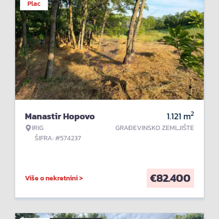
Plac
2
Manastir Hopovo
1.121
m
IRIG
GRAĐEVINSKO ZEMLJIŠTE
ŠIFRA: #574237
€
82.400
Više o nekretnini >