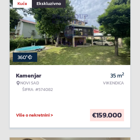
Kuće
Ekskluzivno
360°
2
Kamenjar
35
m
NOVI SAD
VIKENDICA
ŠIFRA: #574082
€
159.000
Više o nekretnini >