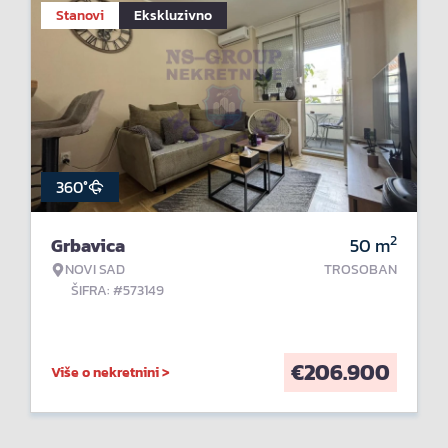
Stanovi
Ekskluzivno
360°
2
Grbavica
50
m
NOVI SAD
TROSOBAN
ŠIFRA: #573149
€
206.900
Više o nekretnini >