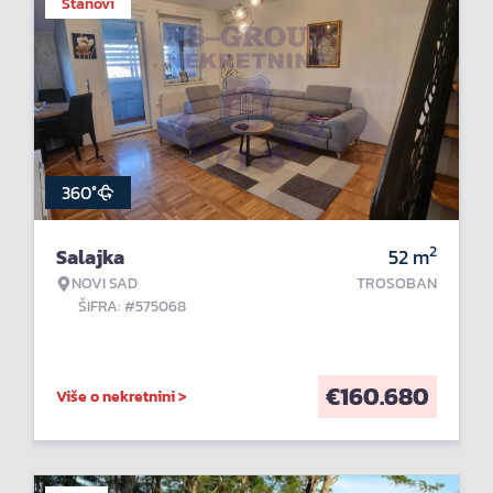
Stanovi
360°
2
Salajka
52
m
NOVI SAD
TROSOBAN
ŠIFRA: #575068
€
160.680
Više o nekretnini >