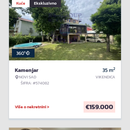
Kuće
Ekskluzivno
360°
2
Kamenjar
35
m
NOVI SAD
VIKENDICA
ŠIFRA: #574082
€
159.000
Više o nekretnini >