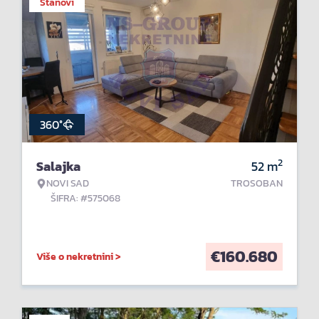
Stanovi
360°
2
Salajka
52
m
NOVI SAD
TROSOBAN
ŠIFRA: #575068
€
160.680
Više o nekretnini >