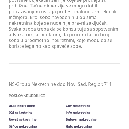
površine objekata i zemlje koje se prodaju su
približne. Tačne dimenzije se mogu dobiti
potraživanjem usluga profesionalnog arhitekte ili
inžinjera. Broj soba navedenih u opisima
nekretnina koje se nude nije pravni zaključak.
Svaka osoba treba da se konsultuje sa sopstvenim
advokatom, arhitektom, da proceni tačan broj
soba u predmetnoj nekretnini, koje mogu da se
koriste legalno kao spavaće sobe.
NS-Group Nekretnine doo Novi Sad, Reg.br. 711
POSLOVNE JEDINICE
Grad nekretnine
City nekretnine
021 nekretnine
Info nekretnine
Royal nekretnine
Bulevar nekretnine
Office nekretnine
Halo nekretnine