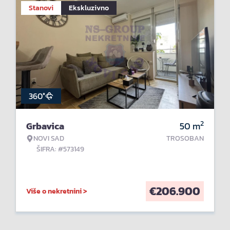
Stanovi
Ekskluzivno
360°
2
Grbavica
50
m
NOVI SAD
TROSOBAN
ŠIFRA: #573149
€
206.900
Više o nekretnini >