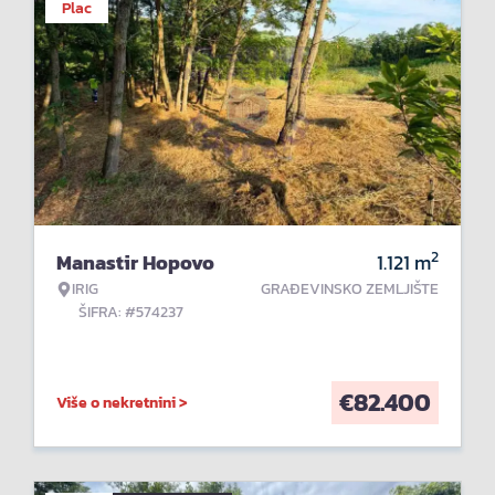
Plac
2
Manastir Hopovo
1.121
m
IRIG
GRAĐEVINSKO ZEMLJIŠTE
ŠIFRA: #574237
€
82.400
Više o nekretnini >