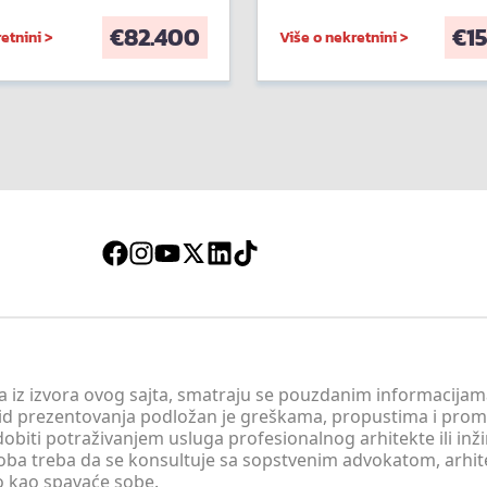
€
82.400
€
1
etnini >
Više o nekretnini >
 a iz izvora ovog sajta, smatraju se pouzdanim informacijama
v vid prezentovanja podložan je greškama, propustima i pro
obiti potraživanjem usluga profesionalnog arhitekte ili inž
soba treba da se konsultuje sa sopstvenim advokatom, arhi
o kao spavaće sobe.