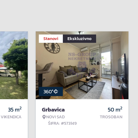
Stanovi
Ekskluzivno
360°
2
2
35
m
Grbavica
50
m
VIKENDICA
NOVI SAD
TROSOBAN
ŠIFRA: #573149