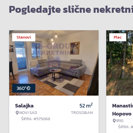
Pogledajte slične nekretn
Stanovi
Plac
360°
2
Salajka
52
m
Manasti
NOVI SAD
TROSOBAN
Hopovo
ŠIFRA: #575068
IRIG
ŠIFRA: 