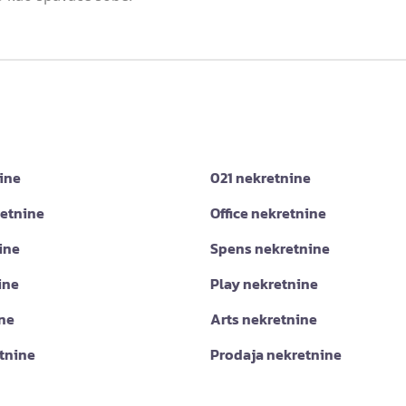
ine
021 nekretnine
retnine
Office nekretnine
ine
Spens nekretnine
ine
Play nekretnine
ine
Arts nekretnine
tnine
Prodaja nekretnine