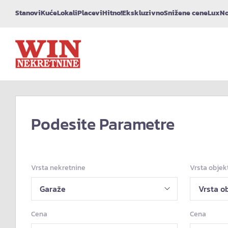
Stanovi
Kuće
Lokali
Placevi
Hitno!
Ekskluzivno
Snižene cene
Lux
No
Podesite Parametre
Vrsta nekretnine
Vrsta objek
Cena
Cena