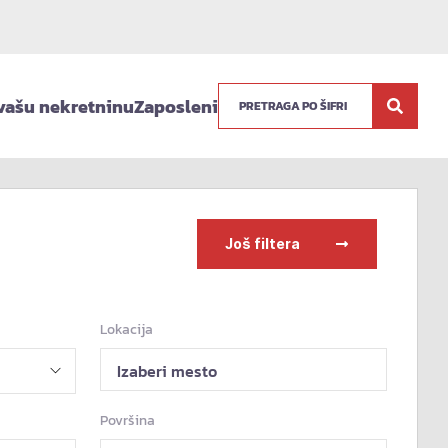
vašu nekretninu
Zaposleni
Još filtera
Lokacija
Izaberi mesto
Površina