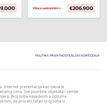
59.000
€
206.900
Više o nekretnini >
POLITIKA PRIVATNOSTI
USLOVI KORIŠĆENJA
. Internet prezentacija kao takva je
menama cena. Sve površine objekata i zemlje
injera. Broj soba navedenih u opisima
tektom, da proceni tačan broj soba u