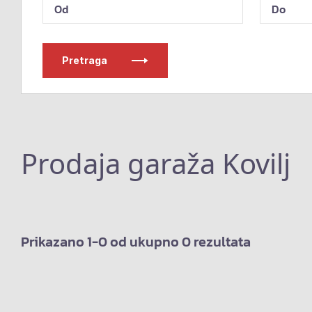
Pretraga
Prodaja garaža Kovilj
Prikazano 1-0 od ukupno 0 rezultata