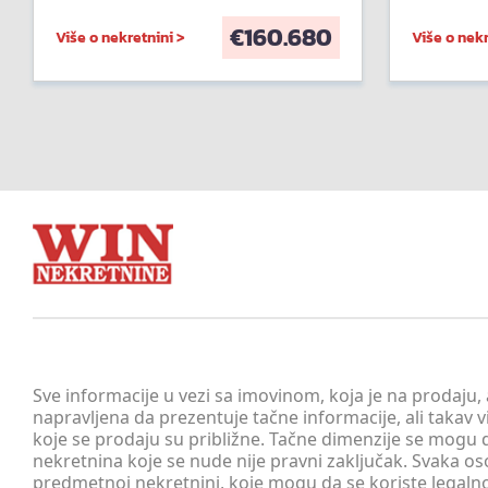
€
160.680
Više o nekretnini >
Više o nekr
Sve informacije u vezi sa imovinom, koja je na prodaju,
napravljena da prezentuje tačne informacije, ali taka
koje se prodaju su približne. Tačne dimenzije se mogu d
nekretnina koje se nude nije pravni zaključak. Svaka o
predmetnoj nekretnini, koje mogu da se koriste legaln