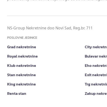
NS-Group Nekretnine doo Novi Sad, Reg.br. 711
POSLOVNE JEDINICE
Grad nekretnine
City nekretn
Royal nekretnine
Bulevar nek
Klub nekretnine
Eho nekretn
Stan nekretnine
Exit nekretn
King nekretnine
Trg nekretn
Renta stan
Zakup nekre