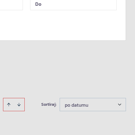
Sortiraj
:
po datumu