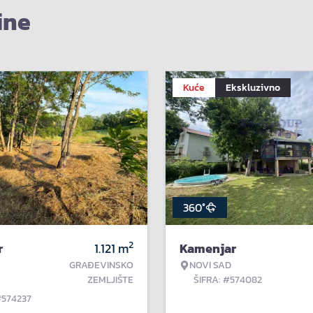
ine
Kuće
Ekskluzivno
360°
2
r
1.121
m
Kamenjar
GRAĐEVINSKO
NOVI SAD
ZEMLJIŠTE
ŠIFRA: #574082
#574237