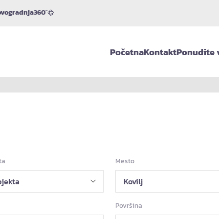
vogradnja
360°
Početna
Kontakt
Ponudite 
ta
Mesto
Površina