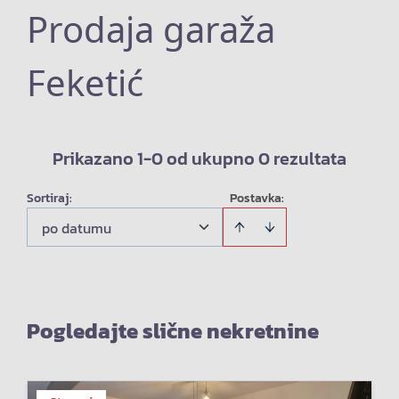
Prodaja garaža
Feketić
Prikazano 1-0 od ukupno 0 rezultata
Sortiraj
:
Postavka:
po datumu
Pogledajte slične nekretnine