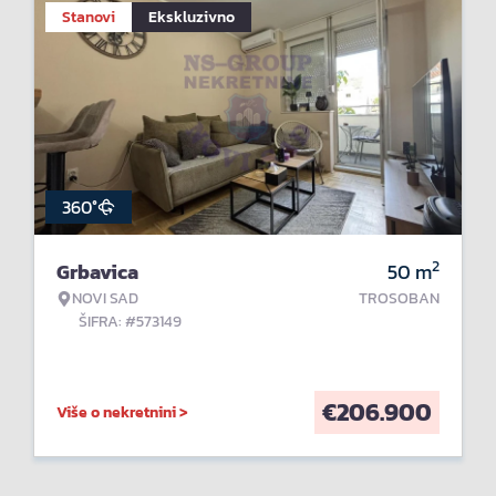
Stanovi
Ekskluzivno
360°
2
Grbavica
50
m
NOVI SAD
TROSOBAN
ŠIFRA: #573149
€
206.900
Više o nekretnini >