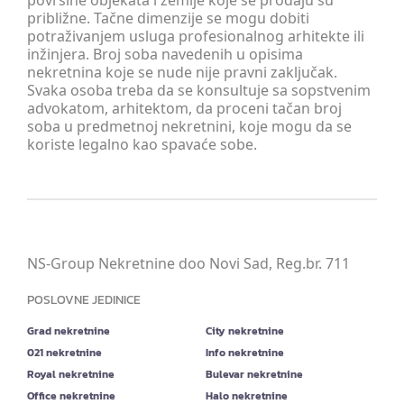
površine objekata i zemlje koje se prodaju su
približne. Tačne dimenzije se mogu dobiti
potraživanjem usluga profesionalnog arhitekte ili
inžinjera. Broj soba navedenih u opisima
nekretnina koje se nude nije pravni zaključak.
Svaka osoba treba da se konsultuje sa sopstvenim
advokatom, arhitektom, da proceni tačan broj
soba u predmetnoj nekretnini, koje mogu da se
koriste legalno kao spavaće sobe.
NS-Group Nekretnine doo Novi Sad, Reg.br. 711
POSLOVNE JEDINICE
Grad nekretnine
City nekretnine
021 nekretnine
Info nekretnine
Royal nekretnine
Bulevar nekretnine
Office nekretnine
Halo nekretnine