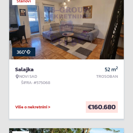
Stanovi
360°
2
Salajka
52
m
NOVI SAD
TROSOBAN
ŠIFRA: #575068
€
160.680
Više o nekretnini >