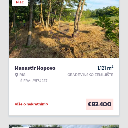
Plac
2
Manastir Hopovo
1.121
m
IRIG
GRAĐEVINSKO ZEMLJIŠTE
ŠIFRA: #574237
€
82.400
Više o nekretnini >