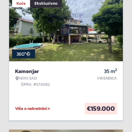
Kuće
Ekskluzivno
360°
2
Kamenjar
35
m
NOVI SAD
VIKENDICA
ŠIFRA: #574082
€
159.000
Više o nekretnini >