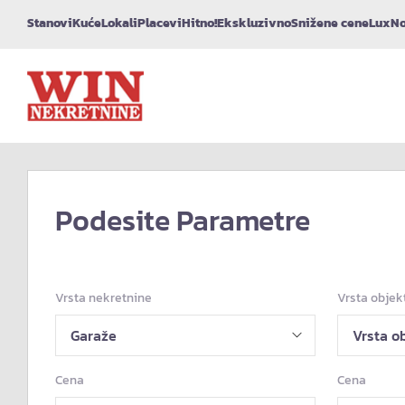
Stanovi
Kuće
Lokali
Placevi
Hitno!
Ekskluzivno
Snižene cene
Lux
No
Podesite Parametre
Vrsta nekretnine
Vrsta objek
Cena
Cena