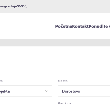
vogradnja
360°
Početna
Kontakt
Ponudite 
ta
Mesto
Površina