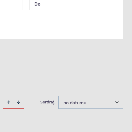
Sortiraj
:
po datumu