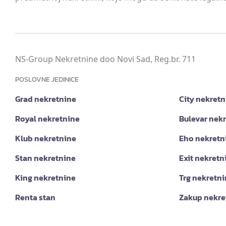
NS-Group Nekretnine doo Novi Sad, Reg.br. 711
POSLOVNE JEDINICE
Grad nekretnine
City nekretn
Royal nekretnine
Bulevar nek
Klub nekretnine
Eho nekretn
Stan nekretnine
Exit nekretn
King nekretnine
Trg nekretn
Renta stan
Zakup nekre