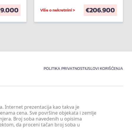
59.000
€
206.900
Više o nekretnini >
POLITIKA PRIVATNOSTI
USLOVI KORIŠĆENJA
. Internet prezentacija kao takva je
menama cena. Sve površine objekata i zemlje
injera. Broj soba navedenih u opisima
tektom, da proceni tačan broj soba u