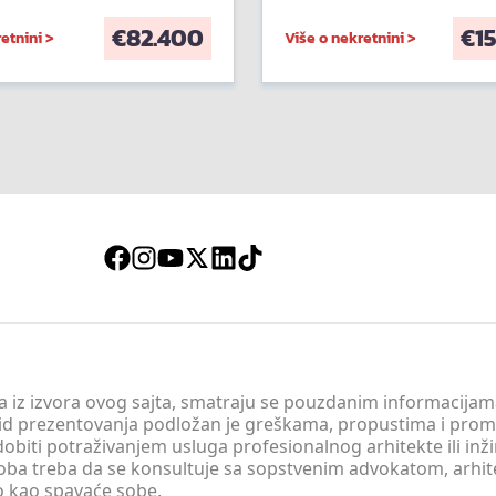
€
82.400
€
1
etnini >
Više o nekretnini >
 a iz izvora ovog sajta, smatraju se pouzdanim informacijama
v vid prezentovanja podložan je greškama, propustima i pro
obiti potraživanjem usluga profesionalnog arhitekte ili inž
soba treba da se konsultuje sa sopstvenim advokatom, arhi
o kao spavaće sobe.