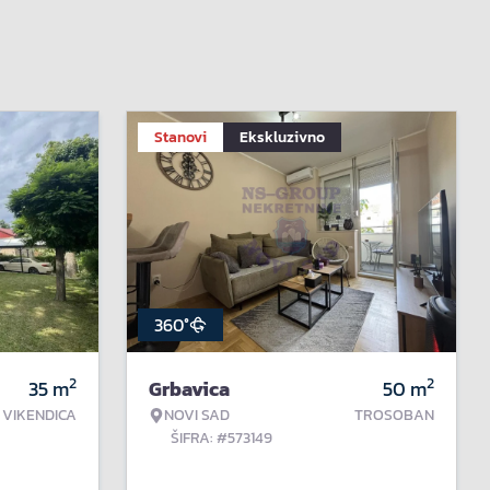
Stanovi
Ekskluzivno
360°
2
2
35
m
Grbavica
50
m
VIKENDICA
NOVI SAD
TROSOBAN
ŠIFRA: #573149