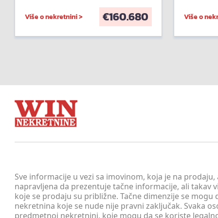
€
160.680
Više o nekretnini >
Više o nekr
Sve informacije u vezi sa imovinom, koja je na prodaju,
napravljena da prezentuje tačne informacije, ali taka
koje se prodaju su približne. Tačne dimenzije se mogu d
nekretnina koje se nude nije pravni zaključak. Svaka o
predmetnoj nekretnini, koje mogu da se koriste legaln