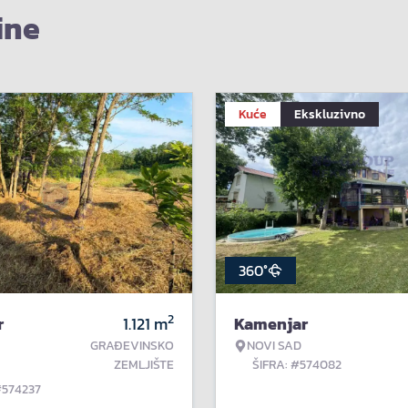
ine
Kuće
Ekskluzivno
360°
2
r
1.121
m
Kamenjar
GRAĐEVINSKO
NOVI SAD
ZEMLJIŠTE
ŠIFRA: #574082
#574237