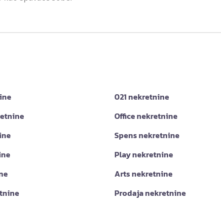
ine
021 nekretnine
retnine
Office nekretnine
ine
Spens nekretnine
ine
Play nekretnine
ine
Arts nekretnine
tnine
Prodaja nekretnine