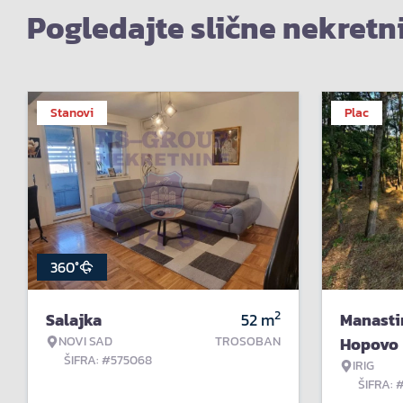
Pogledajte slične nekretn
Stanovi
Plac
360°
2
Salajka
52
m
Manasti
NOVI SAD
TROSOBAN
Hopovo
ŠIFRA: #575068
IRIG
ŠIFRA: 