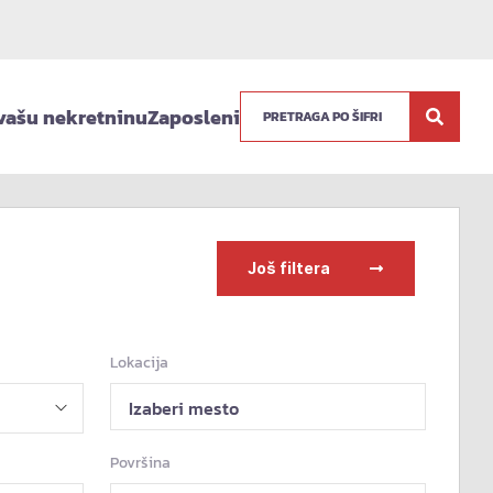
vašu nekretninu
Zaposleni
Još filtera
Lokacija
Izaberi mesto
Površina