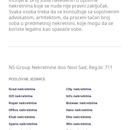
inžinjera. Broj soba navedenih u opisima
nekretnina koje se nude nije pravni zaključak.
Svaka osoba treba da se konsultuje sa sopstvenim
advokatom, arhitektom, da proceni tačan broj
soba u predmetnoj nekretnini, koje mogu da se
koriste legalno kao spavaće sobe.
NS-Group Nekretnine doo Novi Sad, Reg.br. 711
POSLOVNE JEDINICE
Grad nekretnine
City nekretnine
021 nekretnine
Info nekretnine
Royal nekretnine
Bulevar nekretnine
Office nekretnine
Halo nekretnine
Klub nekretnine
Eho nekretnine
Spens nekretnine
Win nekretnine