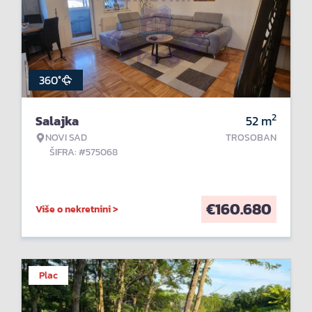
360°
2
Salajka
52
m
NOVI SAD
TROSOBAN
ŠIFRA: #575068
€
160.680
Više o nekretnini >
Plac