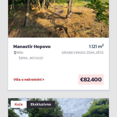
2
Manastir Hopovo
1.121
m
IRIG
GRAĐEVINSKO ZEMLJIŠTE
ŠIFRA: #574237
€
82.400
Više o nekretnini >
Kuće
Ekskluzivno