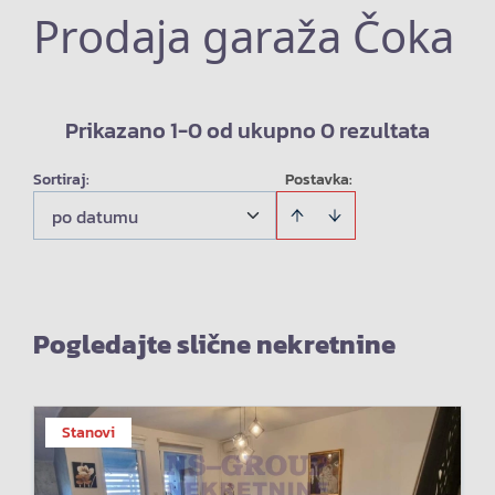
Prodaja garaža Čoka
Prikazano 1-0 od ukupno 0 rezultata
Sortiraj
:
Postavka:
po datumu
Pogledajte slične nekretnine
Stanovi