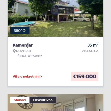
360°
2
Kamenjar
35
m
NOVI SAD
VIKENDICA
ŠIFRA: #574082
€
159.000
Više o nekretnini >
Stanovi
Ekskluzivno