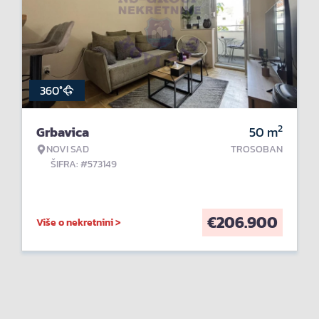
360°
2
Grbavica
50
m
NOVI SAD
TROSOBAN
ŠIFRA: #573149
€
206.900
Više o nekretnini >