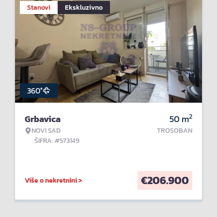
Stanovi
Ekskluzivno
360°
2
Grbavica
50
m
NOVI SAD
TROSOBAN
ŠIFRA: #573149
€
206.900
Više o nekretnini >