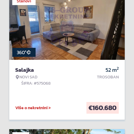
Stanovi
360°
2
Salajka
52
m
NOVI SAD
TROSOBAN
ŠIFRA: #575068
€
160.680
Više o nekretnini >