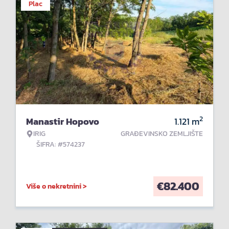
Plac
2
Manastir Hopovo
1.121
m
IRIG
GRAĐEVINSKO ZEMLJIŠTE
ŠIFRA: #574237
€
82.400
Više o nekretnini >