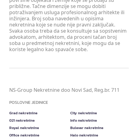
površine objekata i zemlje koje se prodaju su
približne. Tačne dimenzije se mogu dobiti
potraživanjem usluga profesionalnog arhitekte ili
inžinjera. Broj soba navedenih u opisima
nekretnina koje se nude nije pravni zaključak.
Svaka osoba treba da se konsultuje sa sopstvenim
advokatom, arhitektom, da proceni tačan broj
soba u predmetnoj nekretnini, koje mogu da se
koriste legalno kao spavaće sobe.
NS-Group Nekretnine doo Novi Sad, Reg.br. 711
POSLOVNE JEDINICE
Grad nekretnine
City nekretnine
021 nekretnine
Info nekretnine
Royal nekretnine
Bulevar nekretnine
Office nekretnine
Halo nekretnine