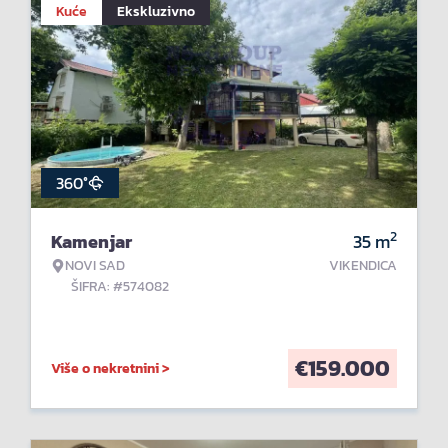
Kuće
Ekskluzivno
360°
2
Kamenjar
35
m
NOVI SAD
VIKENDICA
ŠIFRA: #574082
€
159.000
Više o nekretnini >