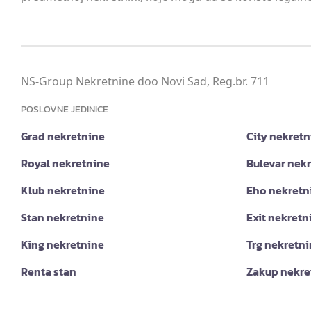
NS-Group Nekretnine doo Novi Sad, Reg.br. 711
POSLOVNE JEDINICE
Grad nekretnine
City nekretn
Royal nekretnine
Bulevar nek
Klub nekretnine
Eho nekretn
Stan nekretnine
Exit nekretn
King nekretnine
Trg nekretn
Renta stan
Zakup nekre