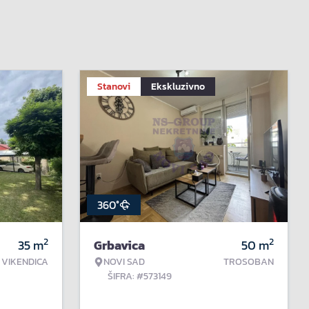
Stanovi
Ekskluzivno
360°
2
2
35
m
Grbavica
50
m
VIKENDICA
NOVI SAD
TROSOBAN
ŠIFRA: #573149