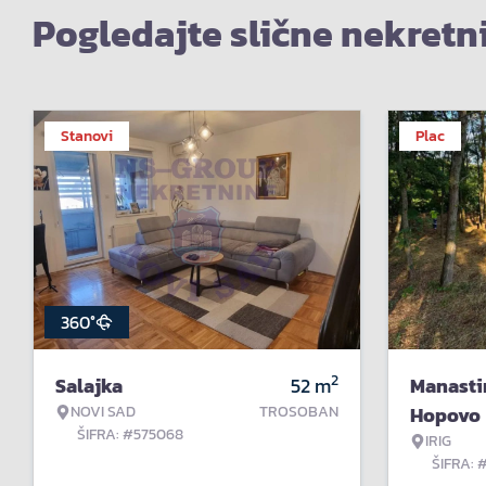
Pogledajte slične nekretn
Stanovi
Plac
360°
2
Salajka
52
m
Manasti
NOVI SAD
TROSOBAN
Hopovo
ŠIFRA: #575068
IRIG
ŠIFRA: 