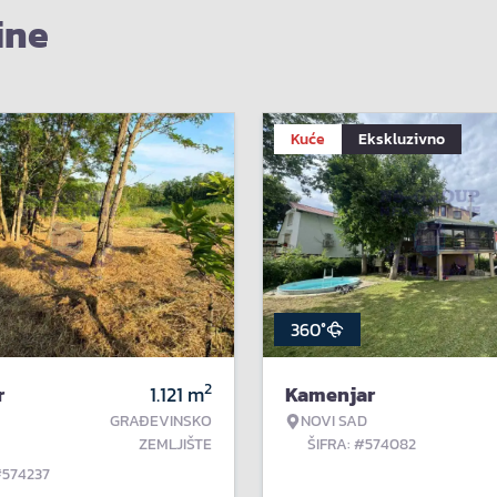
ine
Kuće
Ekskluzivno
360°
2
r
1.121
m
Kamenjar
GRAĐEVINSKO
NOVI SAD
ZEMLJIŠTE
ŠIFRA: #574082
#574237