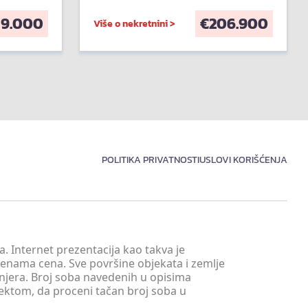
59.000
€
206.900
Više o nekretnini >
POLITIKA PRIVATNOSTI
USLOVI KORIŠĆENJA
. Internet prezentacija kao takva je
menama cena. Sve površine objekata i zemlje
injera. Broj soba navedenih u opisima
tektom, da proceni tačan broj soba u