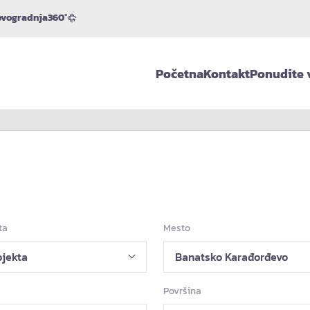
vogradnja
360°
Početna
Kontakt
Ponudite 
ta
Mesto
Površina