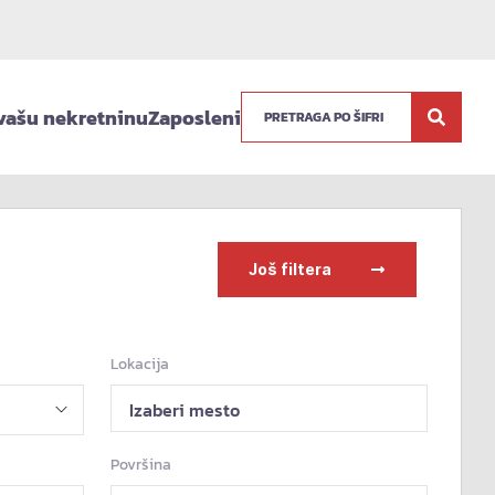
vašu nekretninu
Zaposleni
Još filtera
Lokacija
Izaberi mesto
Površina