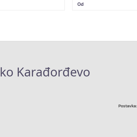
sko Karađorđevo
Postavka: