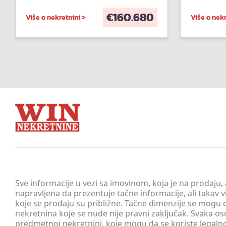
€
160.680
Više o nekretnini >
Više o nekr
Sve informacije u vezi sa imovinom, koja je na prodaju,
napravljena da prezentuje tačne informacije, ali taka
koje se prodaju su približne. Tačne dimenzije se mogu d
nekretnina koje se nude nije pravni zaključak. Svaka o
predmetnoj nekretnini, koje mogu da se koriste legaln