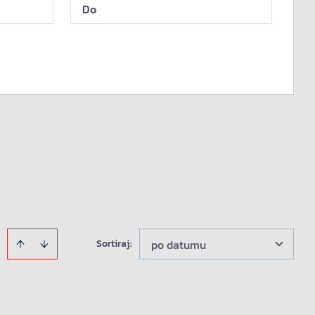
Sortiraj
:
po datumu