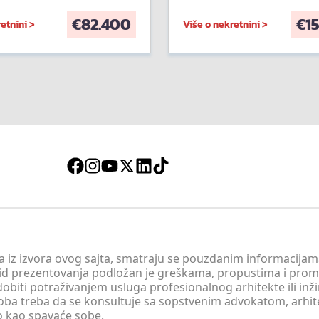
€
82.400
€
1
etnini >
Više o nekretnini >
 a iz izvora ovog sajta, smatraju se pouzdanim informacijama
v vid prezentovanja podložan je greškama, propustima i pro
obiti potraživanjem usluga profesionalnog arhitekte ili inž
soba treba da se konsultuje sa sopstvenim advokatom, arhi
o kao spavaće sobe.