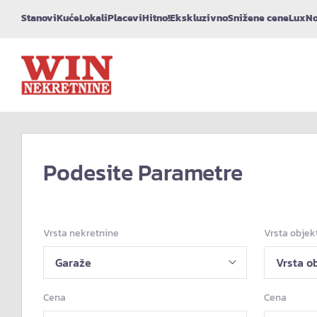
Stanovi
Kuće
Lokali
Placevi
Hitno!
Ekskluzivno
Snižene cene
Lux
No
Podesite Parametre
Vrsta nekretnine
Vrsta objek
Cena
Cena