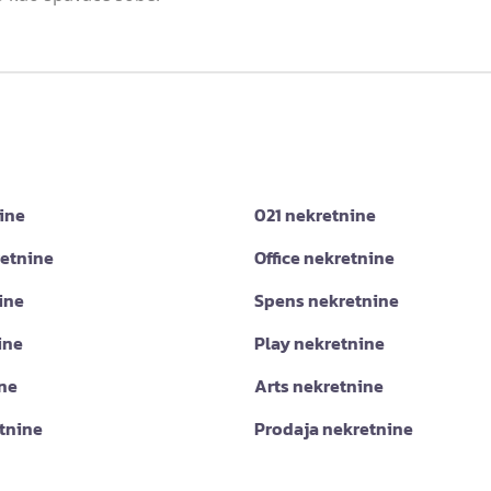
ine
021 nekretnine
retnine
Office nekretnine
ine
Spens nekretnine
ine
Play nekretnine
ine
Arts nekretnine
tnine
Prodaja nekretnine