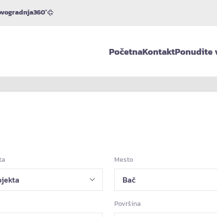
vogradnja
360°
Početna
Kontakt
Ponudite 
ta
Mesto
Površina