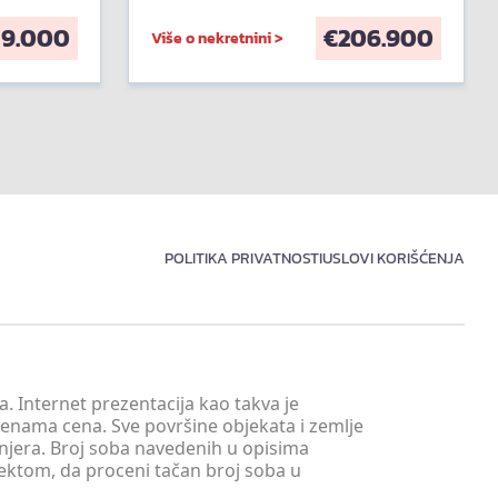
59.000
€
206.900
Više o nekretnini >
POLITIKA PRIVATNOSTI
USLOVI KORIŠĆENJA
. Internet prezentacija kao takva je
menama cena. Sve površine objekata i zemlje
injera. Broj soba navedenih u opisima
tektom, da proceni tačan broj soba u