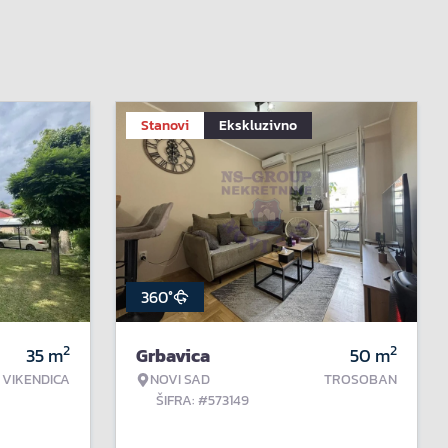
Stanovi
Ekskluzivno
360°
2
2
35
m
Grbavica
50
m
VIKENDICA
NOVI SAD
TROSOBAN
ŠIFRA: #573149