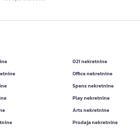
ine
021 nekretnine
retnine
Office nekretnine
ine
Spens nekretnine
ine
Play nekretnine
ine
Arts nekretnine
tnine
Prodaja nekretnine