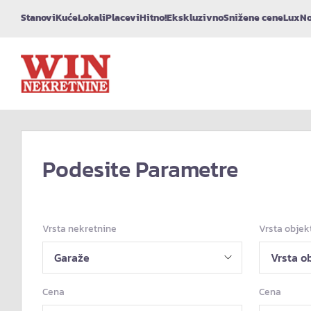
Stanovi
Kuće
Lokali
Placevi
Hitno!
Ekskluzivno
Snižene cene
Lux
No
Podesite Parametre
Vrsta nekretnine
Vrsta objek
Cena
Cena