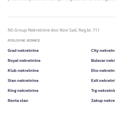
NS-Group Nekretnine doo Novi Sad, Reg.br. 711
POSLOVNE JEDINICE
Grad nekretnine
City nekretn
Royal nekretnine
Bulevar nek
Klub nekretnine
Eho nekretn
Stan nekretnine
Exit nekretn
King nekretnine
Trg nekretn
Renta stan
Zakup nekre