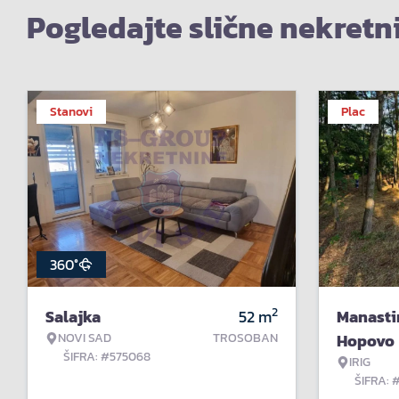
Pogledajte slične nekretn
Stanovi
Plac
360°
2
Salajka
52
m
Manasti
NOVI SAD
TROSOBAN
Hopovo
ŠIFRA: #575068
IRIG
ŠIFRA: 