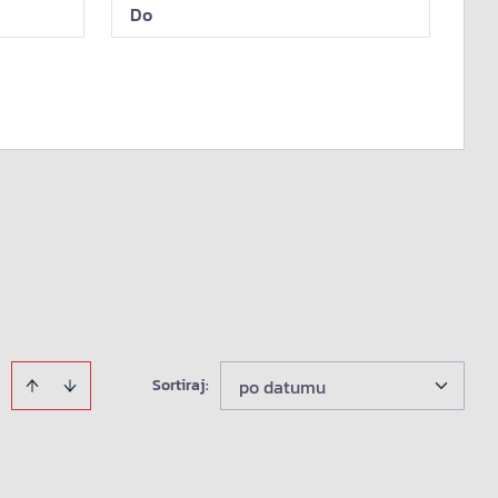
Sortiraj
:
po datumu