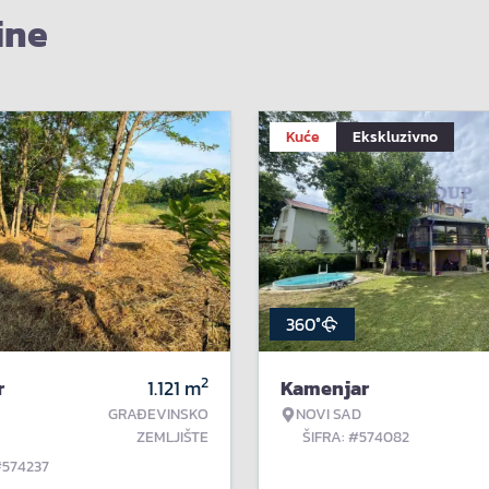
ine
Kuće
Ekskluzivno
360°
2
r
1.121
m
Kamenjar
GRAĐEVINSKO
NOVI SAD
ZEMLJIŠTE
ŠIFRA: #574082
#574237