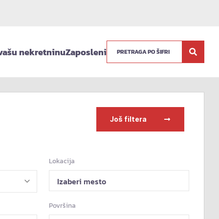
vašu nekretninu
Zaposleni
Još filtera
Lokacija
Izaberi mesto
Površina