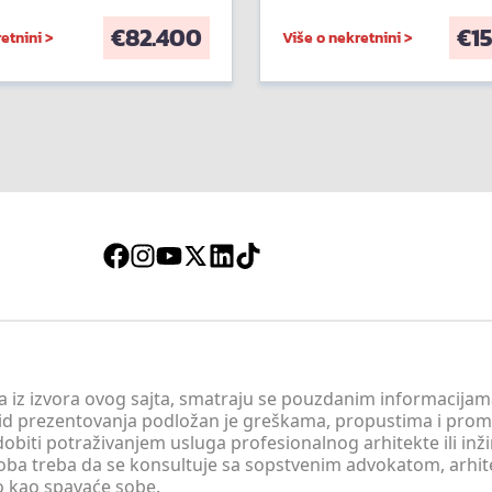
€
82.400
€
1
etnini >
Više o nekretnini >
 a iz izvora ovog sajta, smatraju se pouzdanim informacijama
v vid prezentovanja podložan je greškama, propustima i pro
obiti potraživanjem usluga profesionalnog arhitekte ili inž
soba treba da se konsultuje sa sopstvenim advokatom, arhi
o kao spavaće sobe.