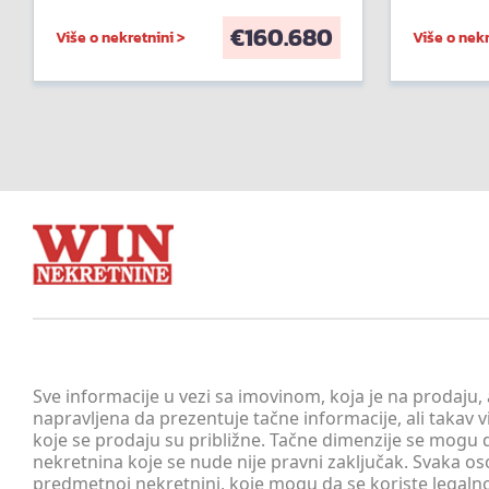
€
160.680
Više o nekretnini >
Više o nekr
Sve informacije u vezi sa imovinom, koja je na prodaju,
napravljena da prezentuje tačne informacije, ali taka
koje se prodaju su približne. Tačne dimenzije se mogu d
nekretnina koje se nude nije pravni zaključak. Svaka o
predmetnoj nekretnini, koje mogu da se koriste legaln