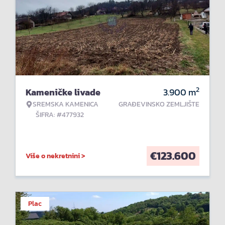
2
Kameničke livade
3.900
m
SREMSKA KAMENICA
GRAĐEVINSKO ZEMLJIŠTE
ŠIFRA: #477932
€
123.600
Više o nekretnini >
Plac