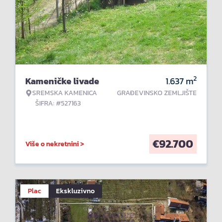
2
Kameničke livade
1.637
m
SREMSKA KAMENICA
GRAĐEVINSKO ZEMLJIŠTE
ŠIFRA: #527163
€
92.700
Više o nekretnini >
Plac
Ekskluzivno