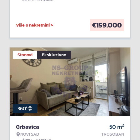
€
159.000
Više o nekretnini >
Stanovi
Ekskluzivno
360°
2
Grbavica
50
m
NOVI SAD
TROSOBAN