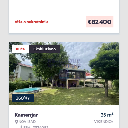
€
82.400
Više o nekretnini >
Kuće
Ekskluzivno
360°
2
Kamenjar
35
m
NOVI SAD
VIKENDICA
ŠIFRA: #574082