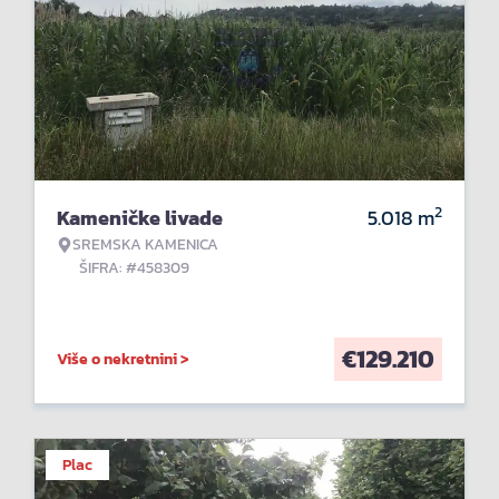
2
Kameničke livade
5.018
m
SREMSKA KAMENICA
ŠIFRA: #458309
€
129.210
Više o nekretnini >
Plac