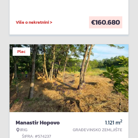
€
160.680
Više o nekretnini >
Plac
2
Manastir Hopovo
1.121
m
IRIG
GRAĐEVINSKO ZEMLJIŠTE
ŠIFRA: #574237