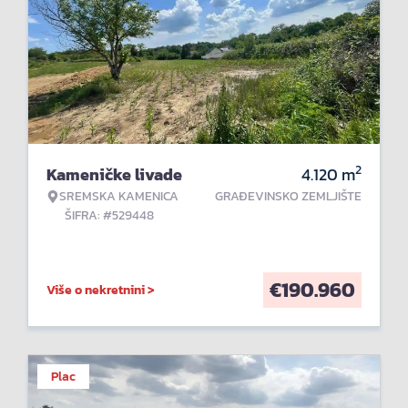
2
Kameničke livade
4.120
m
SREMSKA KAMENICA
GRAĐEVINSKO ZEMLJIŠTE
ŠIFRA: #529448
€
190.960
Više o nekretnini >
Plac