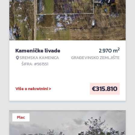
2
Kameničke livade
2.970
m
SREMSKA KAMENICA
GRAĐEVINSKO ZEMLJIŠTE
ŠIFRA: #561551
€
315.810
Više o nekretnini >
Plac