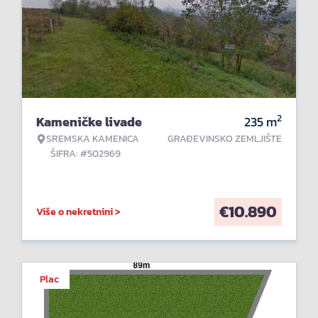
2
Kameničke livade
235
m
SREMSKA KAMENICA
GRAĐEVINSKO ZEMLJIŠTE
ŠIFRA: #502969
€
10.890
Više o nekretnini >
Plac