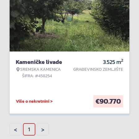
2
Kameničke livade
3.525
m
SREMSKA KAMENICA
GRAĐEVINSKO ZEMLJIŠTE
ŠIFRA: #458254
€
90.770
Više o nekretnini >
<
>
1