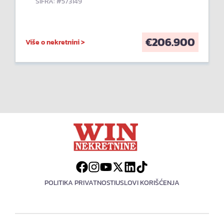
ŠIFRA: #573149
€
206.900
Više o nekretnini >
POLITIKA PRIVATNOSTI
USLOVI KORIŠĆENJA