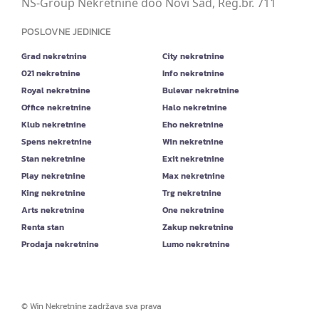
NS-Group Nekretnine doo Novi Sad, Reg.br. 711
POSLOVNE JEDINICE
Grad nekretnine
City nekretnine
021 nekretnine
Info nekretnine
Royal nekretnine
Bulevar nekretnine
Office nekretnine
Halo nekretnine
Klub nekretnine
Eho nekretnine
Spens nekretnine
Win nekretnine
Stan nekretnine
Exit nekretnine
Play nekretnine
Max nekretnine
King nekretnine
Trg nekretnine
Arts nekretnine
One nekretnine
Renta stan
Zakup nekretnine
Prodaja nekretnine
Lumo nekretnine
©
Win Nekretnine
zadržava sva prava