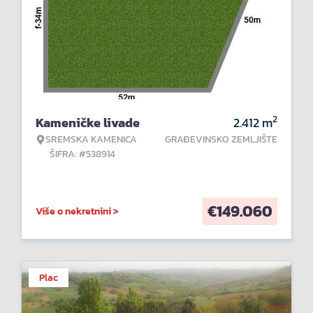
2
Kameničke livade
2.412
m
SREMSKA KAMENICA
GRAĐEVINSKO ZEMLJIŠTE
ŠIFRA: #538914
€
149.060
Više o nekretnini >
Plac