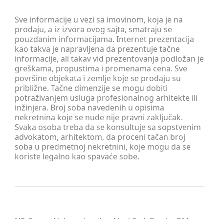
Sve informacije u vezi sa imovinom, koja je na
prodaju, a iz izvora ovog sajta, smatraju se
pouzdanim informacijama. Internet prezentacija
kao takva je napravljena da prezentuje tačne
informacije, ali takav vid prezentovanja podložan je
greškama, propustima i promenama cena. Sve
površine objekata i zemlje koje se prodaju su
približne. Tačne dimenzije se mogu dobiti
potraživanjem usluga profesionalnog arhitekte ili
inžinjera. Broj soba navedenih u opisima
nekretnina koje se nude nije pravni zaključak.
Svaka osoba treba da se konsultuje sa sopstvenim
advokatom, arhitektom, da proceni tačan broj
soba u predmetnoj nekretnini, koje mogu da se
koriste legalno kao spavaće sobe.