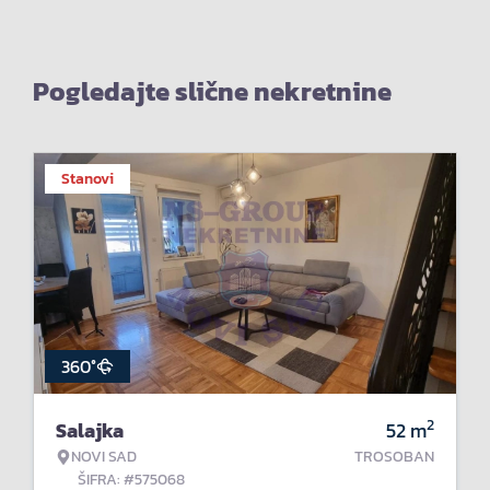
Pogledajte slične nekretnine
Stanovi
360°
2
Salajka
52
m
NOVI SAD
TROSOBAN
ŠIFRA: #575068