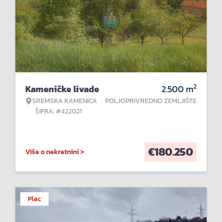
2
Kameničke livade
2.500
m
SREMSKA KAMENICA
POLJOPRIVREDNO ZEMLJIŠTE
ŠIFRA: #422021
€
180.250
Više o nekretnini >
Plac