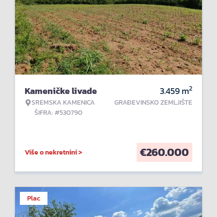
2
Kameničke livade
3.459
m
SREMSKA KAMENICA
GRAĐEVINSKO ZEMLJIŠTE
ŠIFRA: #530790
€
260.000
Više o nekretnini >
Plac